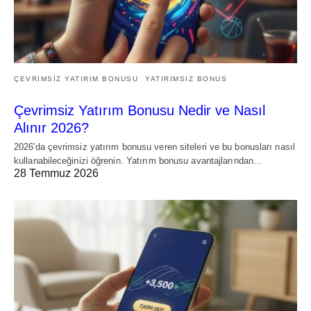
ÇEVRIMSIZ YATIRIM BONUSU
YATIRIMSIZ BONUS
Çevrimsiz Yatırım Bonusu Nedir ve Nasıl
Alınır 2026?
2026'da çevrimsiz yatırım bonusu veren siteleri ve bu bonusları nasıl
kullanabileceğinizi öğrenin. Yatırım bonusu avantajlarından…
28 Temmuz 2026