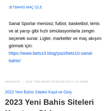
JETBAHİS MAÇ İZLE
Sanal Sporlar menüsü; futbol, basketbol, tenis
ve at yarışı gibi hızlı simülasyonlarla zengin
seçenek sunar. Ligler, marketler ve maç akışını
görmek için:
https://www.bets10.blog/yazi/bets10-sanal-
bahis/
ANASAYFA
2022 YENI BAHIS SITELERI KAYIT VE GIRIŞ
2022 Yeni Bahis Siteleri Kayıt ve Giriş
2023 Yeni Bahis Siteleri