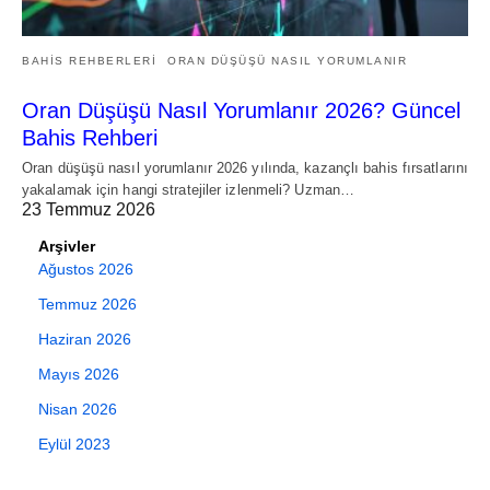
BAHIS REHBERLERI
ORAN DÜŞÜŞÜ NASIL YORUMLANIR
Oran Düşüşü Nasıl Yorumlanır 2026? Güncel
Bahis Rehberi
Oran düşüşü nasıl yorumlanır 2026 yılında, kazançlı bahis fırsatlarını
yakalamak için hangi stratejiler izlenmeli? Uzman…
23 Temmuz 2026
Arşivler
Ağustos 2026
Temmuz 2026
Haziran 2026
Mayıs 2026
Nisan 2026
Eylül 2023