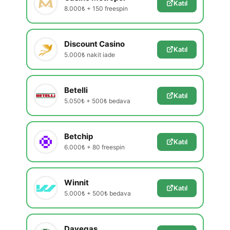
Katıl
8.000₺ + 150 freespin
Discount Casino
Katıl
5.000₺ nakit iade
Betelli
Katıl
5.050₺ + 500₺ bedava
Betchip
Katıl
6.000₺ + 80 freespin
Winnit
Katıl
5.000₺ + 500₺ bedava
Davegas