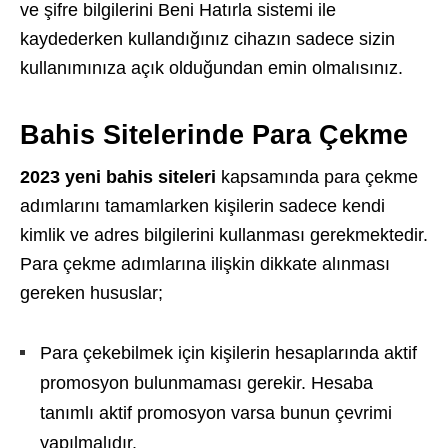
ve şifre bilgilerini Beni Hatırla sistemi ile
kaydederken kullandığınız cihazın sadece sizin
kullanımınıza açık olduğundan emin olmalısınız.
Bahis Sitelerinde Para Çekme
2023 yeni bahis siteleri
kapsamında para çekme
adımlarını tamamlarken kişilerin sadece kendi
kimlik ve adres bilgilerini kullanması gerekmektedir.
Para çekme adımlarına ilişkin dikkate alınması
gereken hususlar;
Para çekebilmek için kişilerin hesaplarında aktif
promosyon bulunmaması gerekir. Hesaba
tanımlı aktif promosyon varsa bunun çevrimi
yapılmalıdır.