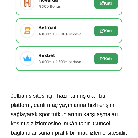
Katıl
%300 Bonus
Betroad
Katıl
4.000₺ + 1.000₺ bedava
Rexbet
Katıl
3.000₺ + 1.500₺ bedava
Jetbahis sitesi için hazırlanmış olan bu
platform, canlı maç yayınlarına hızlı erişim
sağlayarak spor tutkunlarının karşılaşmaları
kesintisiz izlemesine imkân tanır. Güncel
bağlantılar sunan pratik bir maç izleme sitesidir.