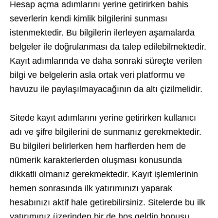
Hesap açma adımlarını yerine getirirken bahis
severlerin kendi kimlik bilgilerini sunması
istenmektedir. Bu bilgilerin ilerleyen aşamalarda
belgeler ile doğrulanması da talep edilebilmektedir.
Kayıt adımlarında ve daha sonraki süreçte verilen
bilgi ve belgelerin asla ortak veri platformu ve
havuzu ile paylaşılmayacağının da altı çizilmelidir.
Sitede kayıt adımlarını yerine getirirken kullanıcı
adı ve şifre bilgilerini de sunmanız gerekmektedir.
Bu bilgileri belirlerken hem harflerden hem de
nümerik karakterlerden oluşması konusunda
dikkatli olmanız gerekmektedir. Kayıt işlemlerinin
hemen sonrasında ilk yatırımınızı yaparak
hesabınızı aktif hale getirebilirsiniz. Sitelerde bu ilk
yatırımınız üzerinden bir de hoş geldin bonusu