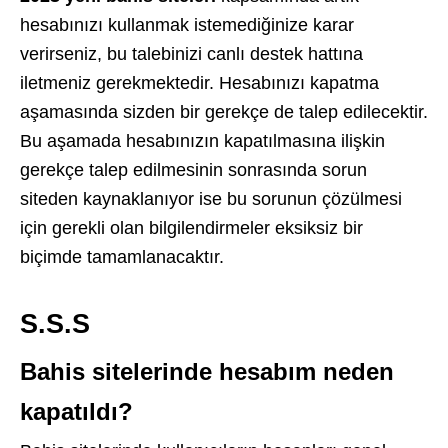
hesabınızı kullanmak istemediğinize karar
verirseniz, bu talebinizi canlı destek hattına
iletmeniz gerekmektedir. Hesabınızı kapatma
aşamasında sizden bir gerekçe de talep edilecektir.
Bu aşamada hesabınızın kapatılmasına ilişkin
gerekçe talep edilmesinin sonrasında sorun
siteden kaynaklanıyor ise bu sorunun çözülmesi
için gerekli olan bilgilendirmeler eksiksiz bir
biçimde tamamlanacaktır.
S.S.S
Bahis sitelerinde hesabım neden
kapatıldı?