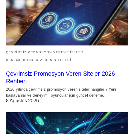
ÇEVRIMSIZ PROMOSYON VEREN SITELER
DENEME BONUSU VEREN SITELERI
Çevrimsiz Promosyon Veren Siteler 2026
Rehberi
2026 yılında çevrimsiz promosyon veren siteler hangileri? Yeni
başlayanlar ve deneyimli oyuncular için güncel deneme…
8 Ağustos 2026