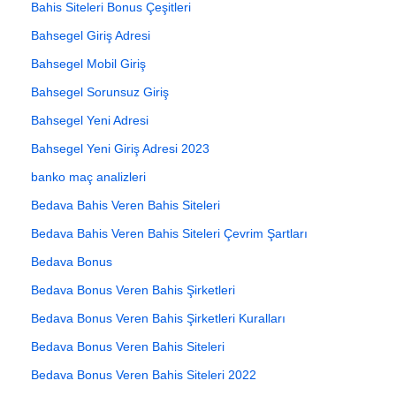
Bahis Siteleri Bonus Çeşitleri
Bahsegel Giriş Adresi
Bahsegel Mobil Giriş
Bahsegel Sorunsuz Giriş
Bahsegel Yeni Adresi
Bahsegel Yeni Giriş Adresi 2023
banko maç analizleri
Bedava Bahis Veren Bahis Siteleri
Bedava Bahis Veren Bahis Siteleri Çevrim Şartları
Bedava Bonus
Bedava Bonus Veren Bahis Şirketleri
Bedava Bonus Veren Bahis Şirketleri Kuralları
Bedava Bonus Veren Bahis Siteleri
Bedava Bonus Veren Bahis Siteleri 2022