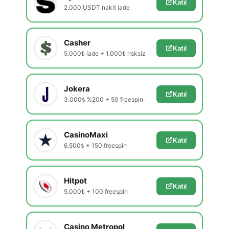
Katıl
2.000 USDT nakit iade
Casher
Katıl
5.000₺ iade + 1.000₺ risksiz
Jokera
Katıl
3.000₺ %200 + 50 freespin
CasinoMaxi
Katıl
6.500₺ + 150 freespin
Hitpot
Katıl
5.000₺ + 100 freespin
Casino Metropol