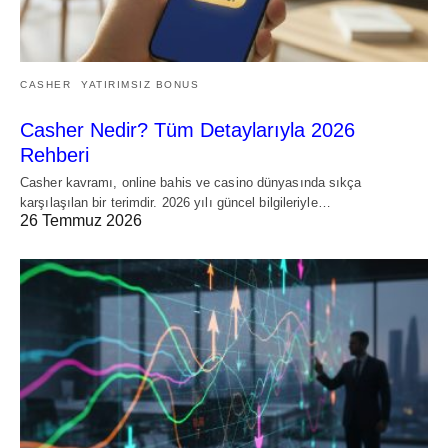
CASHER
YATIRIMSIZ BONUS
Casher Nedir? Tüm Detaylarıyla 2026
Rehberi
Casher kavramı, online bahis ve casino dünyasında sıkça
karşılaşılan bir terimdir. 2026 yılı güncel bilgileriyle…
26 Temmuz 2026