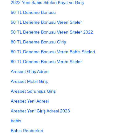
2022 Yeni Bahis Siteleri Kayıt ve Giriş
50 TL Deneme Bonusu
50 TL Deneme Bonusu Veren Siteler
50 TL Deneme Bonusu Veren Siteler 2022
80 TL Deneme Bonusu Giriş
80 TL Deneme Bonusu Veren Bahis Siteleri
80 TL Deneme Bonusu Veren Siteler
Aresbet Giriş Adresi
Aresbet Mobil Giriş
Aresbet Sorunsuz Giriş
Aresbet Yeni Adresi
Aresbet Yeni Giriş Adresi 2023
bahis
Bahis Rehberleri