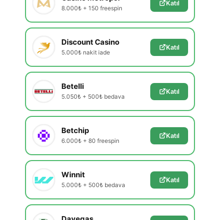
Katıl
8.000₺ + 150 freespin
Discount Casino
Katıl
5.000₺ nakit iade
Betelli
Katıl
5.050₺ + 500₺ bedava
Betchip
Katıl
6.000₺ + 80 freespin
Winnit
Katıl
5.000₺ + 500₺ bedava
Davegas