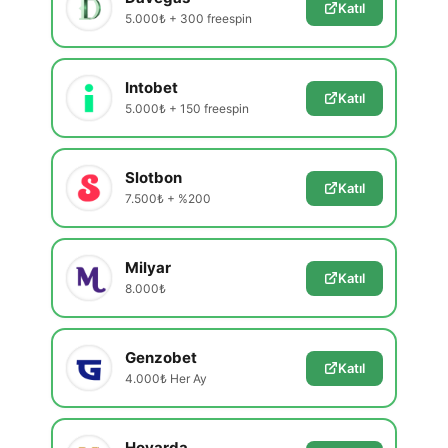
Katıl
5.000₺ + 300 freespin
Intobet
Katıl
5.000₺ + 150 freespin
Slotbon
Katıl
7.500₺ + %200
Milyar
Katıl
8.000₺
Genzobet
Katıl
4.000₺ Her Ay
Hovarda