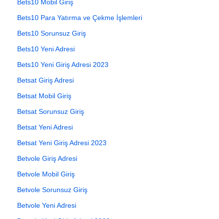
Bets10 Mobil Giriş
Bets10 Para Yatırma ve Çekme İşlemleri
Bets10 Sorunsuz Giriş
Bets10 Yeni Adresi
Bets10 Yeni Giriş Adresi 2023
Betsat Giriş Adresi
Betsat Mobil Giriş
Betsat Sorunsuz Giriş
Betsat Yeni Adresi
Betsat Yeni Giriş Adresi 2023
Betvole Giriş Adresi
Betvole Mobil Giriş
Betvole Sorunsuz Giriş
Betvole Yeni Adresi