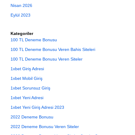
Nisan 2026
Eylül 2023
Kategoriler
100 TL Deneme Bonusu
100 TL Deneme Bonusu Veren Bahis Siteleri
100 TL Deneme Bonusu Veren Siteler
1xbet Giriş Adresi
1xbet Mobil Giriş
1xbet Sorunsuz Giriş
1xbet Yeni Adresi
1xbet Yeni Giriş Adresi 2023
2022 Deneme Bonusu
2022 Deneme Bonusu Veren Siteler