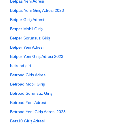
Betpas Yeni Adresi
Betpas Yeni Giriş Adresi 2023
Betper Giriş Adresi
Betper Mobil Giriş
Betper Sorunsuz Giriş
Betper Yeni Adresi
Betper Yeni Giriş Adresi 2023
betroad giri
Betroad Giriş Adresi
Betroad Mobil Giriş
Betroad Sorunsuz Giriş
Betroad Yeni Adresi
Betroad Yeni Giriş Adresi 2023
Bets10 Giriş Adresi