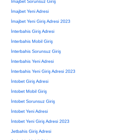
İmajbet Sorunsuz Giriş
İmajbet Yeni Adresi
İmajbet Yeni Giriş Adresi 2023
İnterbahis Giriş Adresi
İnterbahis Mobil Giriş
İnterbahis Sorunsuz Giriş
İnterbahis Yeni Adresi
İnterbahis Yeni Giriş Adresi 2023
İntobet Giriş Adresi
İntobet Mobil Giriş
İntobet Sorunsuz Giriş
İntobet Yeni Adresi
İntobet Yeni Giriş Adresi 2023
Jetbahis Giriş Adresi