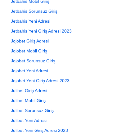
Jetbahis Mobil Giriş
Jetbahis Sorunsuz Giriş
Jetbahis Yeni Adresi
Jetbahis Yeni Giriş Adresi 2023
Jojobet Giriş Adresi
Jojobet Mobil Giriş
Jojobet Sorunsuz Giriş
Jojobet Yeni Adresi
Jojobet Yeni Giriş Adresi 2023
Julibet Giriş Adresi
Julibet Mobil Giriş
Julibet Sorunsuz Giriş
Julibet Yeni Adresi
Julibet Yeni Giriş Adresi 2023