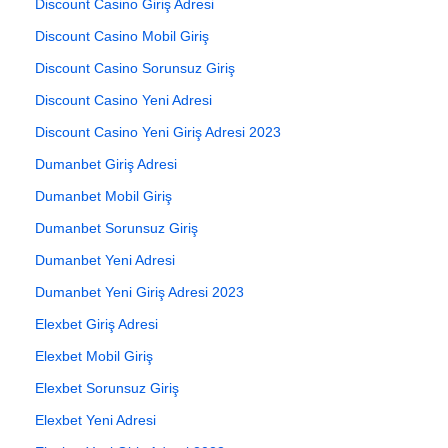
Discount Casino Giriş Adresi
Discount Casino Mobil Giriş
Discount Casino Sorunsuz Giriş
Discount Casino Yeni Adresi
Discount Casino Yeni Giriş Adresi 2023
Dumanbet Giriş Adresi
Dumanbet Mobil Giriş
Dumanbet Sorunsuz Giriş
Dumanbet Yeni Adresi
Dumanbet Yeni Giriş Adresi 2023
Elexbet Giriş Adresi
Elexbet Mobil Giriş
Elexbet Sorunsuz Giriş
Elexbet Yeni Adresi