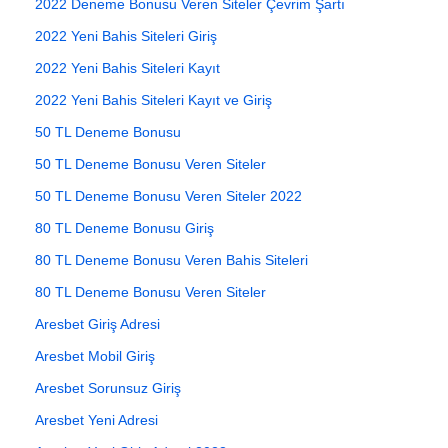
2022 Deneme Bonusu Veren Siteler Çevrim Şartı
2022 Yeni Bahis Siteleri Giriş
2022 Yeni Bahis Siteleri Kayıt
2022 Yeni Bahis Siteleri Kayıt ve Giriş
50 TL Deneme Bonusu
50 TL Deneme Bonusu Veren Siteler
50 TL Deneme Bonusu Veren Siteler 2022
80 TL Deneme Bonusu Giriş
80 TL Deneme Bonusu Veren Bahis Siteleri
80 TL Deneme Bonusu Veren Siteler
Aresbet Giriş Adresi
Aresbet Mobil Giriş
Aresbet Sorunsuz Giriş
Aresbet Yeni Adresi