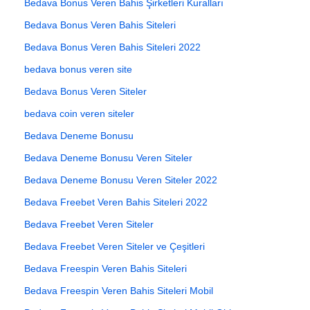
Bedava Bonus Veren Bahis Şirketleri Kuralları
Bedava Bonus Veren Bahis Siteleri
Bedava Bonus Veren Bahis Siteleri 2022
bedava bonus veren site
Bedava Bonus Veren Siteler
bedava coin veren siteler
Bedava Deneme Bonusu
Bedava Deneme Bonusu Veren Siteler
Bedava Deneme Bonusu Veren Siteler 2022
Bedava Freebet Veren Bahis Siteleri 2022
Bedava Freebet Veren Siteler
Bedava Freebet Veren Siteler ve Çeşitleri
Bedava Freespin Veren Bahis Siteleri
Bedava Freespin Veren Bahis Siteleri Mobil