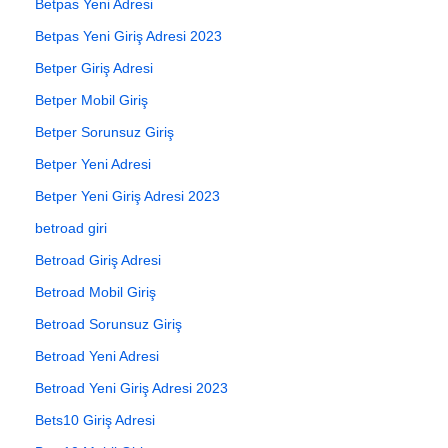
Betpas Yeni Adresi
Betpas Yeni Giriş Adresi 2023
Betper Giriş Adresi
Betper Mobil Giriş
Betper Sorunsuz Giriş
Betper Yeni Adresi
Betper Yeni Giriş Adresi 2023
betroad giri
Betroad Giriş Adresi
Betroad Mobil Giriş
Betroad Sorunsuz Giriş
Betroad Yeni Adresi
Betroad Yeni Giriş Adresi 2023
Bets10 Giriş Adresi