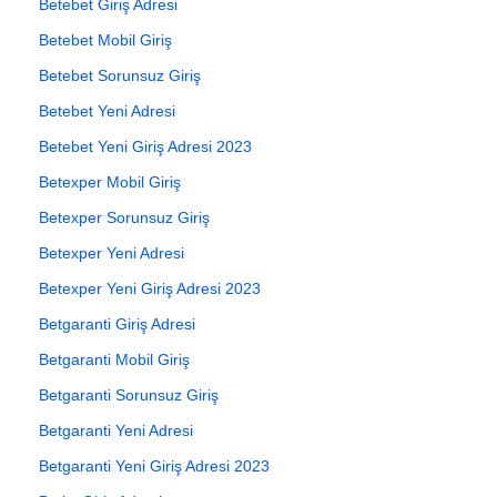
Betebet Giriş Adresi
Betebet Mobil Giriş
Betebet Sorunsuz Giriş
Betebet Yeni Adresi
Betebet Yeni Giriş Adresi 2023
Betexper Mobil Giriş
Betexper Sorunsuz Giriş
Betexper Yeni Adresi
Betexper Yeni Giriş Adresi 2023
Betgaranti Giriş Adresi
Betgaranti Mobil Giriş
Betgaranti Sorunsuz Giriş
Betgaranti Yeni Adresi
Betgaranti Yeni Giriş Adresi 2023