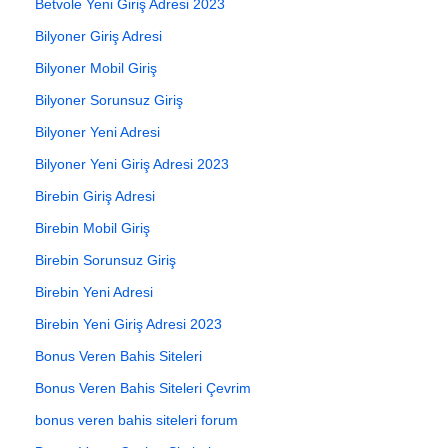
Betvole Yeni Giriş Adresi 2023
Bilyoner Giriş Adresi
Bilyoner Mobil Giriş
Bilyoner Sorunsuz Giriş
Bilyoner Yeni Adresi
Bilyoner Yeni Giriş Adresi 2023
Birebin Giriş Adresi
Birebin Mobil Giriş
Birebin Sorunsuz Giriş
Birebin Yeni Adresi
Birebin Yeni Giriş Adresi 2023
Bonus Veren Bahis Siteleri
Bonus Veren Bahis Siteleri Çevrim
bonus veren bahis siteleri forum