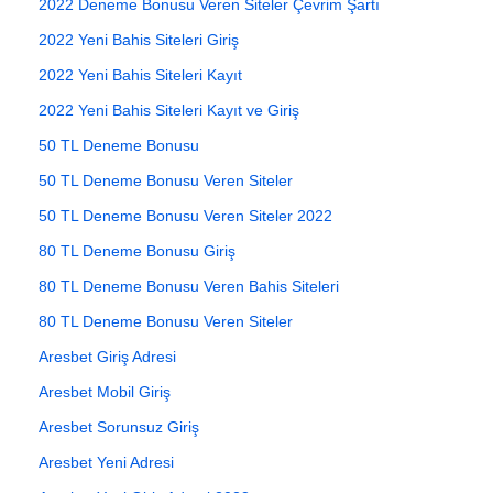
2022 Deneme Bonusu Veren Siteler Çevrim Şartı
2022 Yeni Bahis Siteleri Giriş
2022 Yeni Bahis Siteleri Kayıt
2022 Yeni Bahis Siteleri Kayıt ve Giriş
50 TL Deneme Bonusu
50 TL Deneme Bonusu Veren Siteler
50 TL Deneme Bonusu Veren Siteler 2022
80 TL Deneme Bonusu Giriş
80 TL Deneme Bonusu Veren Bahis Siteleri
80 TL Deneme Bonusu Veren Siteler
Aresbet Giriş Adresi
Aresbet Mobil Giriş
Aresbet Sorunsuz Giriş
Aresbet Yeni Adresi