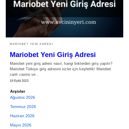
MARIOBET YENI ADRESI
Mariobet Yeni Giriş Adresi
Mariobet yeni giriş adresi nasıl, hangi linklerden giriş yapılır?
Mariobet Türkiye giriş adresini sizler için keşfettik! Mariobet
canlı casino ve…
19 Eylül 2023
Arşivler
Ağustos 2026
Temmuz 2026
Haziran 2026
Mayıs 2026