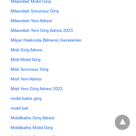
Milanobet Mobil Giriş
Milanobet Sorunsuz Giriş
Milanobet Yeni Adresi
Milanobet Yeni Giriş Adresi 2023
Milyar Hakkında Bilmeniz Gerekenler
Misli Giriş Adresi
Misli Mobil Giriş
Misli Sorunsuz Giriş
Misli Yeni Adresi
Misli Yeni Giriş Adresi 2023
mobil bahis giriş
mobil bet
Mobilbahis Giriş Adresi
Mobilbahis Mobil Giriş