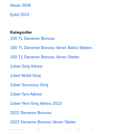
Nisan 2026
Eylül 2023
Kategoriler
100 TL Deneme Bonusu
100 TL Deneme Bonusu Veren Bahis Siteleri
100 TL Deneme Bonusu Veren Siteler
1xbet Giriş Adresi
1xbet Mobil Giriş
1xbet Sorunsuz Giriş
1xbet Yeni Adresi
1xbet Yeni Giriş Adresi 2023
2022 Deneme Bonusu
2022 Deneme Bonusu Veren Siteler