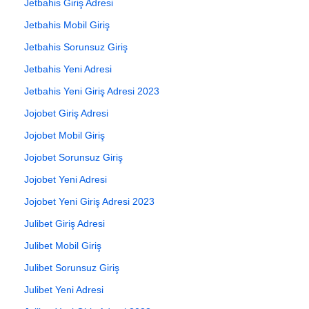
Jetbahis Giriş Adresi
Jetbahis Mobil Giriş
Jetbahis Sorunsuz Giriş
Jetbahis Yeni Adresi
Jetbahis Yeni Giriş Adresi 2023
Jojobet Giriş Adresi
Jojobet Mobil Giriş
Jojobet Sorunsuz Giriş
Jojobet Yeni Adresi
Jojobet Yeni Giriş Adresi 2023
Julibet Giriş Adresi
Julibet Mobil Giriş
Julibet Sorunsuz Giriş
Julibet Yeni Adresi