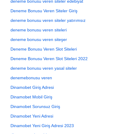
deneme bonusu veren siteler edebiyat
Deneme Bonusu Veren Siteler Giriş
deneme bonusu veren siteler yatırımsız
deneme bonusu veren siteleri
deneme bonusu veren siteşer
Deneme Bonusu Veren Slot Siteleri
Deneme Bonusu Veren Slot Siteleri 2022
deneme bonusu veren yasal siteler
denemebonusu veren
Dinamobet Giriş Adresi
Dinamobet Mobil Giriş
Dinamobet Sorunsuz Giriş
Dinamobet Yeni Adresi
Dinamobet Yeni Giriş Adresi 2023