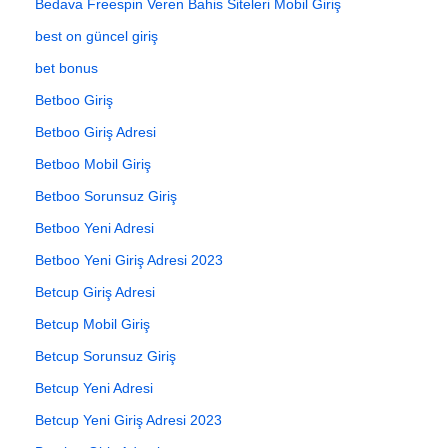
Bedava Freespin Veren Bahis Siteleri Mobil Giriş
best on güncel giriş
bet bonus
Betboo Giriş
Betboo Giriş Adresi
Betboo Mobil Giriş
Betboo Sorunsuz Giriş
Betboo Yeni Adresi
Betboo Yeni Giriş Adresi 2023
Betcup Giriş Adresi
Betcup Mobil Giriş
Betcup Sorunsuz Giriş
Betcup Yeni Adresi
Betcup Yeni Giriş Adresi 2023