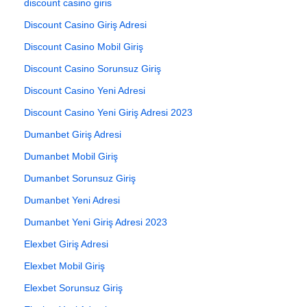
discount casino giris
Discount Casino Giriş Adresi
Discount Casino Mobil Giriş
Discount Casino Sorunsuz Giriş
Discount Casino Yeni Adresi
Discount Casino Yeni Giriş Adresi 2023
Dumanbet Giriş Adresi
Dumanbet Mobil Giriş
Dumanbet Sorunsuz Giriş
Dumanbet Yeni Adresi
Dumanbet Yeni Giriş Adresi 2023
Elexbet Giriş Adresi
Elexbet Mobil Giriş
Elexbet Sorunsuz Giriş