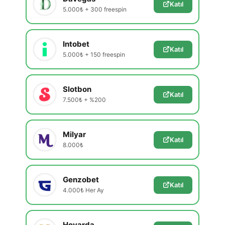
Katıl
5.000₺ + 300 freespin
Intobet
Katıl
5.000₺ + 150 freespin
Slotbon
Katıl
7.500₺ + %200
Milyar
Katıl
8.000₺
Genzobet
Katıl
4.000₺ Her Ay
Hovarda