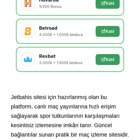
Katıl
%300 Bonus
Betroad
Katıl
4.000₺ + 1.000₺ bedava
Rexbet
Katıl
3.000₺ + 1.500₺ bedava
Jetbahis sitesi için hazırlanmış olan bu
platform, canlı maç yayınlarına hızlı erişim
sağlayarak spor tutkunlarının karşılaşmaları
kesintisiz izlemesine imkân tanır. Güncel
bağlantılar sunan pratik bir maç izleme sitesidir.