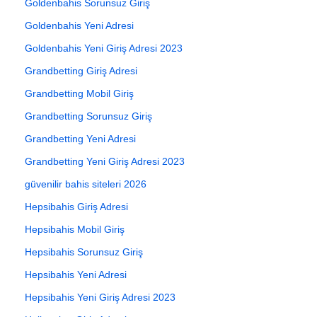
Goldenbahis Sorunsuz Giriş
Goldenbahis Yeni Adresi
Goldenbahis Yeni Giriş Adresi 2023
Grandbetting Giriş Adresi
Grandbetting Mobil Giriş
Grandbetting Sorunsuz Giriş
Grandbetting Yeni Adresi
Grandbetting Yeni Giriş Adresi 2023
güvenilir bahis siteleri 2026
Hepsibahis Giriş Adresi
Hepsibahis Mobil Giriş
Hepsibahis Sorunsuz Giriş
Hepsibahis Yeni Adresi
Hepsibahis Yeni Giriş Adresi 2023