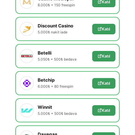
Katıl
8.000₺ + 150 freespin
Discount Casino
Katıl
5.000₺ nakit iade
Betelli
Katıl
5.050₺ + 500₺ bedava
Betchip
Katıl
6.000₺ + 80 freespin
Winnit
Katıl
5.000₺ + 500₺ bedava
Davegas