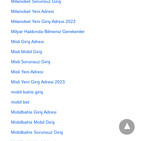
Milanobet Sorunsuz Giriş
Milanobet Yeni Adresi
Milanobet Yeni Giriş Adresi 2023
Milyar Hakkında Bilmeniz Gerekenler
Misli Giriş Adresi
Misli Mobil Giriş
Misli Sorunsuz Giriş
Misli Yeni Adresi
Misli Yeni Giriş Adresi 2023
mobil bahis giriş
mobil bet
Mobilbahis Giriş Adresi
Mobilbahis Mobil Giriş
Mobilbahis Sorunsuz Giriş