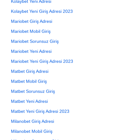
Kolaybet Yeni Adresi
Kolaybet Yeni Giriş Adresi 2023
Mariobet Giriş Adresi
Mariobet Mobil Giriş
Mariobet Sorunsuz Giriş
Mariobet Yeni Adresi
Mariobet Yeni Giriş Adresi 2023
Matbet Giriş Adresi
Matbet Mobil Giriş
Matbet Sorunsuz Giriş
Matbet Yeni Adresi
Matbet Yeni Giriş Adresi 2023
Milanobet Giriş Adresi
Milanobet Mobil Giriş