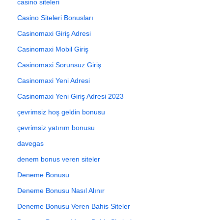
casino siteleri
Casino Siteleri Bonusları
Casinomaxi Giriş Adresi
Casinomaxi Mobil Giriş
Casinomaxi Sorunsuz Giriş
Casinomaxi Yeni Adresi
Casinomaxi Yeni Giriş Adresi 2023
çevrimsiz hoş geldin bonusu
çevrimsiz yatırım bonusu
davegas
denem bonus veren siteler
Deneme Bonusu
Deneme Bonusu Nasıl Alınır
Deneme Bonusu Veren Bahis Siteler