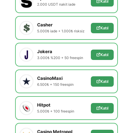
Katıl
2.000 USDT nakit iade
Casher
Katıl
5.000₺ iade + 1.000₺ risksiz
Jokera
Katıl
3.000₺ %200 + 50 freespin
CasinoMaxi
Katıl
6.500₺ + 150 freespin
Hitpot
Katıl
5.000₺ + 100 freespin
Casino Metropol