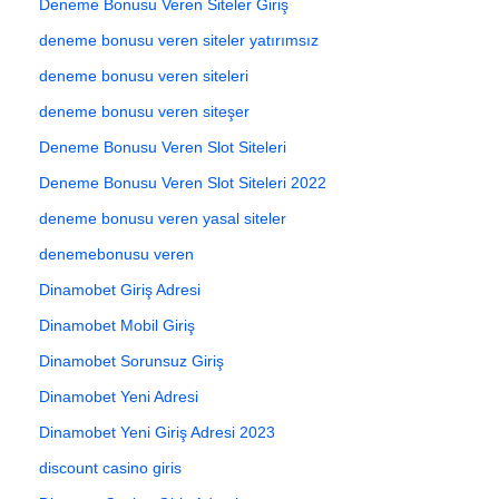
Deneme Bonusu Veren Siteler Giriş
deneme bonusu veren siteler yatırımsız
deneme bonusu veren siteleri
deneme bonusu veren siteşer
Deneme Bonusu Veren Slot Siteleri
Deneme Bonusu Veren Slot Siteleri 2022
deneme bonusu veren yasal siteler
denemebonusu veren
Dinamobet Giriş Adresi
Dinamobet Mobil Giriş
Dinamobet Sorunsuz Giriş
Dinamobet Yeni Adresi
Dinamobet Yeni Giriş Adresi 2023
discount casino giris