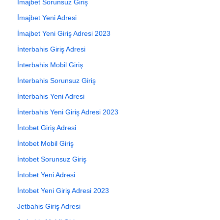
İmajbet Sorunsuz Giriş
İmajbet Yeni Adresi
İmajbet Yeni Giriş Adresi 2023
İnterbahis Giriş Adresi
İnterbahis Mobil Giriş
İnterbahis Sorunsuz Giriş
İnterbahis Yeni Adresi
İnterbahis Yeni Giriş Adresi 2023
İntobet Giriş Adresi
İntobet Mobil Giriş
İntobet Sorunsuz Giriş
İntobet Yeni Adresi
İntobet Yeni Giriş Adresi 2023
Jetbahis Giriş Adresi