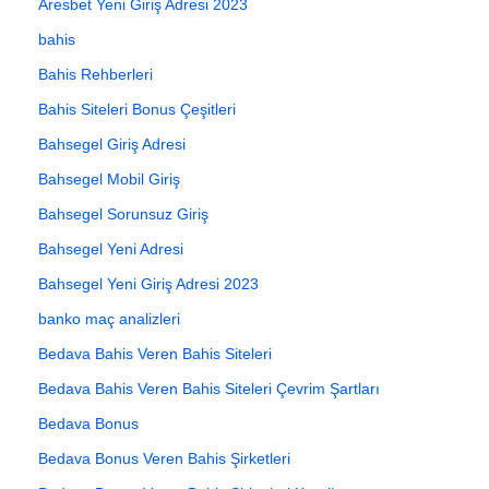
Aresbet Yeni Giriş Adresi 2023
bahis
Bahis Rehberleri
Bahis Siteleri Bonus Çeşitleri
Bahsegel Giriş Adresi
Bahsegel Mobil Giriş
Bahsegel Sorunsuz Giriş
Bahsegel Yeni Adresi
Bahsegel Yeni Giriş Adresi 2023
banko maç analizleri
Bedava Bahis Veren Bahis Siteleri
Bedava Bahis Veren Bahis Siteleri Çevrim Şartları
Bedava Bonus
Bedava Bonus Veren Bahis Şirketleri