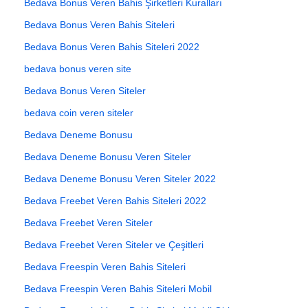
Bedava Bonus Veren Bahis Şirketleri Kuralları
Bedava Bonus Veren Bahis Siteleri
Bedava Bonus Veren Bahis Siteleri 2022
bedava bonus veren site
Bedava Bonus Veren Siteler
bedava coin veren siteler
Bedava Deneme Bonusu
Bedava Deneme Bonusu Veren Siteler
Bedava Deneme Bonusu Veren Siteler 2022
Bedava Freebet Veren Bahis Siteleri 2022
Bedava Freebet Veren Siteler
Bedava Freebet Veren Siteler ve Çeşitleri
Bedava Freespin Veren Bahis Siteleri
Bedava Freespin Veren Bahis Siteleri Mobil