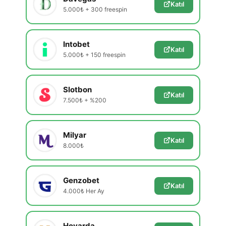
Katıl
5.000₺ + 300 freespin
Intobet
Katıl
5.000₺ + 150 freespin
Slotbon
Katıl
7.500₺ + %200
Milyar
Katıl
8.000₺
Genzobet
Katıl
4.000₺ Her Ay
Hovarda