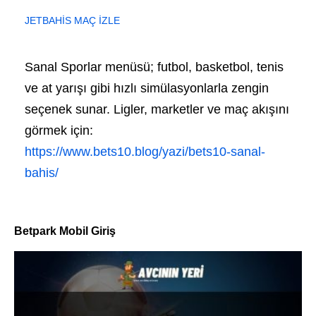
JETBAHİS MAÇ İZLE
Sanal Sporlar menüsü; futbol, basketbol, tenis
ve at yarışı gibi hızlı simülasyonlarla zengin
seçenek sunar. Ligler, marketler ve maç akışını
görmek için:
https://www.bets10.blog/yazi/bets10-sanal-
bahis/
Betpark Mobil Giriş