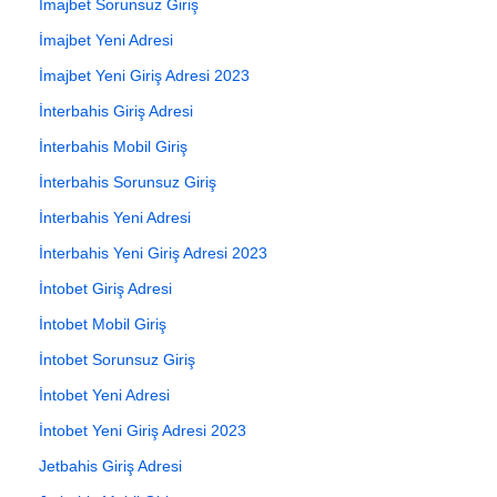
İmajbet Sorunsuz Giriş
İmajbet Yeni Adresi
İmajbet Yeni Giriş Adresi 2023
İnterbahis Giriş Adresi
İnterbahis Mobil Giriş
İnterbahis Sorunsuz Giriş
İnterbahis Yeni Adresi
İnterbahis Yeni Giriş Adresi 2023
İntobet Giriş Adresi
İntobet Mobil Giriş
İntobet Sorunsuz Giriş
İntobet Yeni Adresi
İntobet Yeni Giriş Adresi 2023
Jetbahis Giriş Adresi