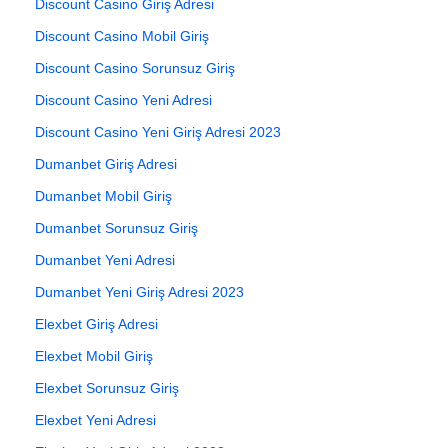
Discount Casino Giriş Adresi
Discount Casino Mobil Giriş
Discount Casino Sorunsuz Giriş
Discount Casino Yeni Adresi
Discount Casino Yeni Giriş Adresi 2023
Dumanbet Giriş Adresi
Dumanbet Mobil Giriş
Dumanbet Sorunsuz Giriş
Dumanbet Yeni Adresi
Dumanbet Yeni Giriş Adresi 2023
Elexbet Giriş Adresi
Elexbet Mobil Giriş
Elexbet Sorunsuz Giriş
Elexbet Yeni Adresi