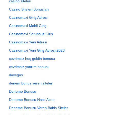
casino siteleri
Casino Siteleri Bonusları
Casinomaxi Giriş Adresi
Casinomaxi Mobil Giriş
Casinomaxi Sorunsuz Giriş
Casinomaxi Yeni Adresi
Casinomaxi Yeni Giriş Adresi 2023
çevrimsiz hoş geldin bonusu
çevrimsiz yatırım bonusu
davegas
denem bonus veren siteler
Deneme Bonusu
Deneme Bonusu Nasıl Alınır
Deneme Bonusu Veren Bahis Siteler