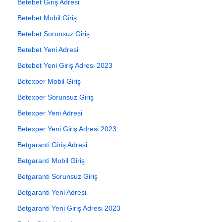
Betebet Giriş Adresi
Betebet Mobil Giriş
Betebet Sorunsuz Giriş
Betebet Yeni Adresi
Betebet Yeni Giriş Adresi 2023
Betexper Mobil Giriş
Betexper Sorunsuz Giriş
Betexper Yeni Adresi
Betexper Yeni Giriş Adresi 2023
Betgaranti Giriş Adresi
Betgaranti Mobil Giriş
Betgaranti Sorunsuz Giriş
Betgaranti Yeni Adresi
Betgaranti Yeni Giriş Adresi 2023