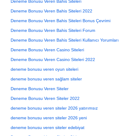
Deneme Bonusu Veren Bahis Siteleri
Deneme Bonusu Veren Bahis Siteleri 2022
Deneme Bonusu Veren Bahis Siteleri Bonus Çevrimi
Deneme Bonusu Veren Bahis Siteleri Forum
Deneme Bonusu Veren Bahis Siteleri Kullanıcı Yorumları
Deneme Bonusu Veren Casino Siteleri
Deneme Bonusu Veren Casino Siteleri 2022
deneme bonusu veren oyun siteleri
deneme bonusu veren sağlam siteler
Deneme Bonusu Veren Siteler
Deneme Bonusu Veren Siteler 2022
deneme bonusu veren siteler 2026 yatırımsız
deneme bonusu veren siteler 2026 yeni
deneme bonusu veren siteler edebiyat