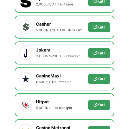
Katıl
2.000 USDT nakit iade
Casher
Katıl
5.000₺ iade + 1.000₺ risksiz
Jokera
Katıl
3.000₺ %200 + 50 freespin
CasinoMaxi
Katıl
6.500₺ + 150 freespin
Hitpot
Katıl
5.000₺ + 100 freespin
Casino Metropol