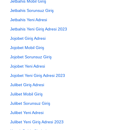
Jetbahis Mobil Giriş
Jetbahis Sorunsuz Giriş
Jetbahis Yeni Adresi
Jetbahis Yeni Giriş Adresi 2023
Jojobet Giriş Adresi
Jojobet Mobil Giriş
Jojobet Sorunsuz Giriş
Jojobet Yeni Adresi
Jojobet Yeni Giriş Adresi 2023
Julibet Giriş Adresi
Julibet Mobil Giriş
Julibet Sorunsuz Giriş
Julibet Yeni Adresi
Julibet Yeni Giriş Adresi 2023