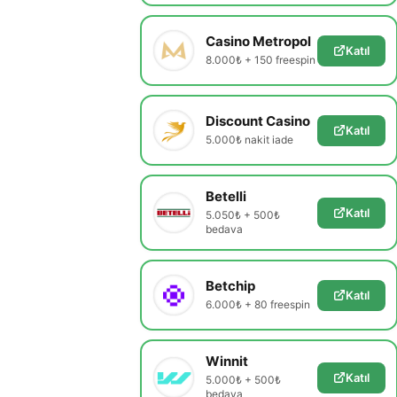
Casino Metropol
Katıl
8.000₺ + 150 freespin
Discount Casino
Katıl
5.000₺ nakit iade
Betelli
Katıl
5.050₺ + 500₺
bedava
Betchip
Katıl
6.000₺ + 80 freespin
Winnit
Katıl
5.000₺ + 500₺
bedava