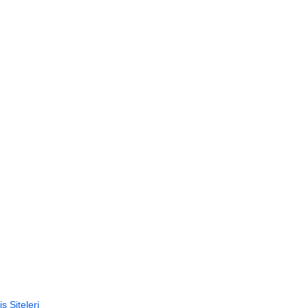
 Siteleri