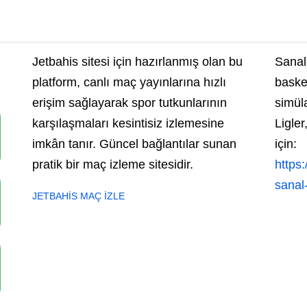
Jetbahis sitesi için hazırlanmış olan bu
Sanal
platform, canlı maç yayınlarına hızlı
basket
erişim sağlayarak spor tutkunlarının
simül
karşılaşmaları kesintisiz izlemesine
Ligle
imkân tanır. Güncel bağlantılar sunan
için:
pratik bir maç izleme sitesidir.
https
sanal
JETBAHİS MAÇ İZLE