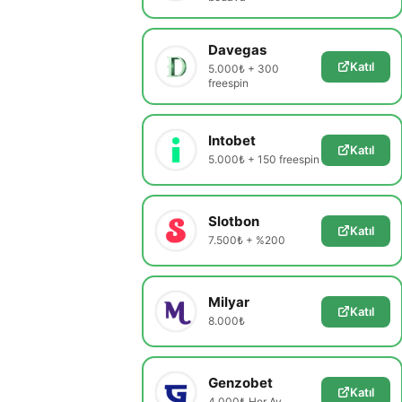
Davegas
Katıl
5.000₺ + 300
freespin
Intobet
Katıl
5.000₺ + 150 freespin
Slotbon
Katıl
7.500₺ + %200
Milyar
Katıl
8.000₺
Genzobet
Katıl
4.000₺ Her Ay