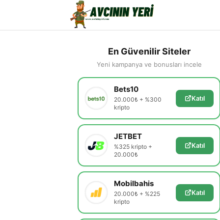
En Güvenilir Siteler
Yeni kampanya ve bonusları incele
Bets10
Katıl
20.000₺ + %300
kripto
JETBET
Katıl
%325 kripto +
20.000₺
Mobilbahis
Katıl
20.000₺ + %225
kripto