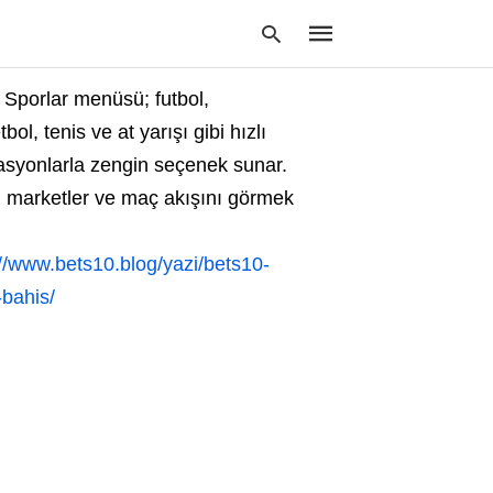
 Sporlar menüsü; futbol,
bol, tenis ve at yarışı gibi hızlı
asyonlarla zengin seçenek sunar.
Type
your
r, marketler ve maç akışını görmek
search
query
and
hit
://www.bets10.blog/yazi/bets10-
enter:
-bahis/