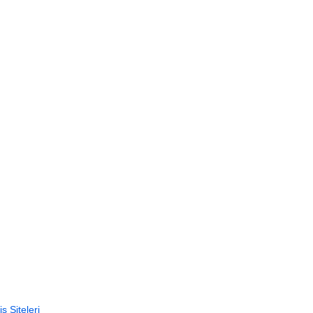
 Siteleri