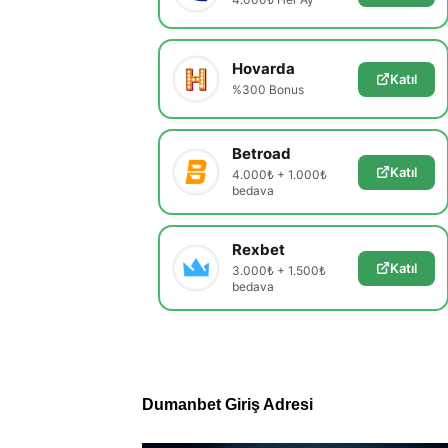
Hovarda
Katıl
%300 Bonus
Betroad
Katıl
4.000₺ + 1.000₺
bedava
Rexbet
Katıl
3.000₺ + 1.500₺
bedava
Dumanbet Giriş Adresi