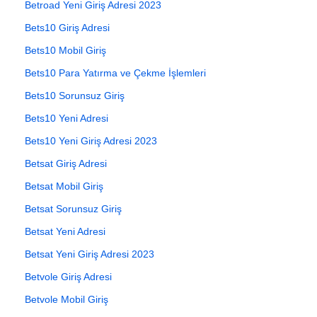
Betroad Yeni Giriş Adresi 2023
Bets10 Giriş Adresi
Bets10 Mobil Giriş
Bets10 Para Yatırma ve Çekme İşlemleri
Bets10 Sorunsuz Giriş
Bets10 Yeni Adresi
Bets10 Yeni Giriş Adresi 2023
Betsat Giriş Adresi
Betsat Mobil Giriş
Betsat Sorunsuz Giriş
Betsat Yeni Adresi
Betsat Yeni Giriş Adresi 2023
Betvole Giriş Adresi
Betvole Mobil Giriş