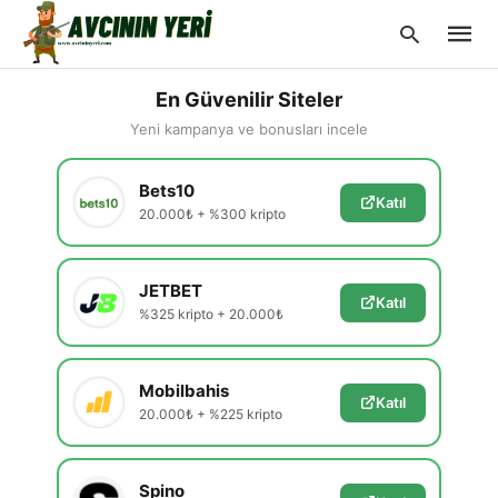
En Güvenilir Siteler
Yeni kampanya ve bonusları incele
Type
Bets10
your
Katıl
searc
20.000₺ + %300 kripto
query
and
hit
enter:
JETBET
Katıl
%325 kripto + 20.000₺
Mobilbahis
Katıl
20.000₺ + %225 kripto
Spino