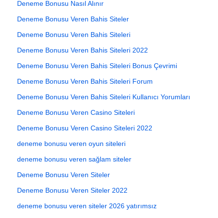
Deneme Bonusu Nasıl Alınır
Deneme Bonusu Veren Bahis Siteler
Deneme Bonusu Veren Bahis Siteleri
Deneme Bonusu Veren Bahis Siteleri 2022
Deneme Bonusu Veren Bahis Siteleri Bonus Çevrimi
Deneme Bonusu Veren Bahis Siteleri Forum
Deneme Bonusu Veren Bahis Siteleri Kullanıcı Yorumları
Deneme Bonusu Veren Casino Siteleri
Deneme Bonusu Veren Casino Siteleri 2022
deneme bonusu veren oyun siteleri
deneme bonusu veren sağlam siteler
Deneme Bonusu Veren Siteler
Deneme Bonusu Veren Siteler 2022
deneme bonusu veren siteler 2026 yatırımsız