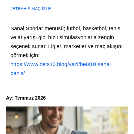
JETBAHİS MAÇ İZLE
Sanal Sporlar menüsü; futbol, basketbol, tenis
ve at yarışı gibi hızlı simülasyonlarla zengin
seçenek sunar. Ligler, marketler ve maç akışını
görmek için:
https://www.bets10.blog/yazi/bets10-sanal-
bahis/
Ay:
Temmuz 2026