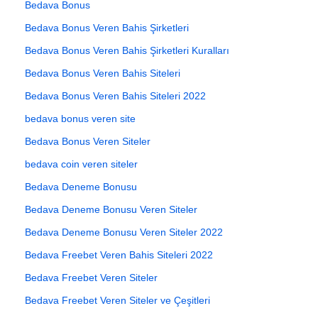
Bedava Bonus
Bedava Bonus Veren Bahis Şirketleri
Bedava Bonus Veren Bahis Şirketleri Kuralları
Bedava Bonus Veren Bahis Siteleri
Bedava Bonus Veren Bahis Siteleri 2022
bedava bonus veren site
Bedava Bonus Veren Siteler
bedava coin veren siteler
Bedava Deneme Bonusu
Bedava Deneme Bonusu Veren Siteler
Bedava Deneme Bonusu Veren Siteler 2022
Bedava Freebet Veren Bahis Siteleri 2022
Bedava Freebet Veren Siteler
Bedava Freebet Veren Siteler ve Çeşitleri