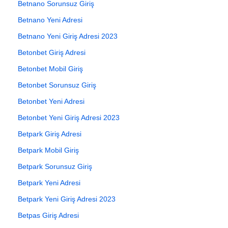
Betnano Sorunsuz Giriş
Betnano Yeni Adresi
Betnano Yeni Giriş Adresi 2023
Betonbet Giriş Adresi
Betonbet Mobil Giriş
Betonbet Sorunsuz Giriş
Betonbet Yeni Adresi
Betonbet Yeni Giriş Adresi 2023
Betpark Giriş Adresi
Betpark Mobil Giriş
Betpark Sorunsuz Giriş
Betpark Yeni Adresi
Betpark Yeni Giriş Adresi 2023
Betpas Giriş Adresi