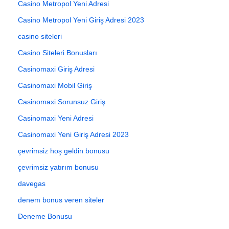
Casino Metropol Yeni Adresi
Casino Metropol Yeni Giriş Adresi 2023
casino siteleri
Casino Siteleri Bonusları
Casinomaxi Giriş Adresi
Casinomaxi Mobil Giriş
Casinomaxi Sorunsuz Giriş
Casinomaxi Yeni Adresi
Casinomaxi Yeni Giriş Adresi 2023
çevrimsiz hoş geldin bonusu
çevrimsiz yatırım bonusu
davegas
denem bonus veren siteler
Deneme Bonusu