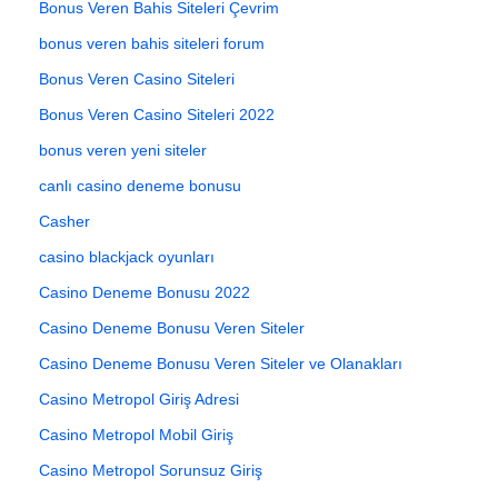
Bonus Veren Bahis Siteleri Çevrim
bonus veren bahis siteleri forum
Bonus Veren Casino Siteleri
Bonus Veren Casino Siteleri 2022
bonus veren yeni siteler
canlı casino deneme bonusu
Casher
casino blackjack oyunları
Casino Deneme Bonusu 2022
Casino Deneme Bonusu Veren Siteler
Casino Deneme Bonusu Veren Siteler ve Olanakları
Casino Metropol Giriş Adresi
Casino Metropol Mobil Giriş
Casino Metropol Sorunsuz Giriş