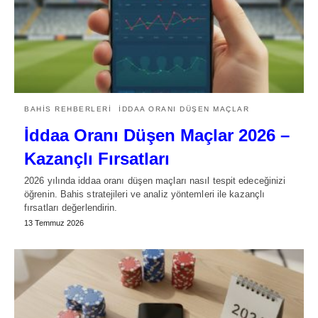
BAHIS REHBERLERI
IDDAA ORANI DÜŞEN MAÇLAR
İddaa Oranı Düşen Maçlar 2026 –
Kazançlı Fırsatları
2026 yılında iddaa oranı düşen maçları nasıl tespit edeceğinizi
öğrenin. Bahis stratejileri ve analiz yöntemleri ile kazançlı
fırsatları değerlendirin.
13 Temmuz 2026