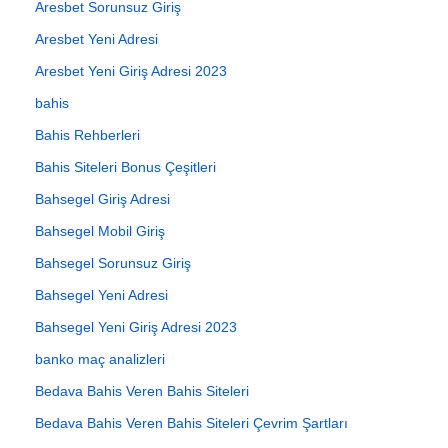
Aresbet Sorunsuz Giriş
Aresbet Yeni Adresi
Aresbet Yeni Giriş Adresi 2023
bahis
Bahis Rehberleri
Bahis Siteleri Bonus Çeşitleri
Bahsegel Giriş Adresi
Bahsegel Mobil Giriş
Bahsegel Sorunsuz Giriş
Bahsegel Yeni Adresi
Bahsegel Yeni Giriş Adresi 2023
banko maç analizleri
Bedava Bahis Veren Bahis Siteleri
Bedava Bahis Veren Bahis Siteleri Çevrim Şartları