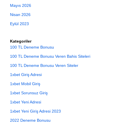
Mayıs 2026
Nisan 2026
Eylül 2023
Kategoriler
100 TL Deneme Bonusu
100 TL Deneme Bonusu Veren Bahis Siteleri
100 TL Deneme Bonusu Veren Siteler
1xbet Giriş Adresi
1xbet Mobil Giriş
1xbet Sorunsuz Giriş
1xbet Yeni Adresi
1xbet Yeni Giriş Adresi 2023
2022 Deneme Bonusu