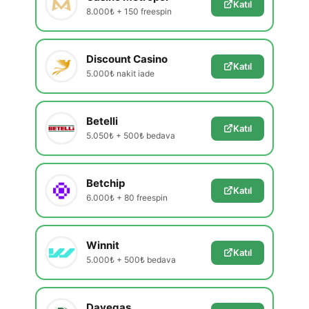
Katıl
8.000₺ + 150 freespin
Discount Casino
Katıl
5.000₺ nakit iade
Betelli
Katıl
5.050₺ + 500₺ bedava
Betchip
Katıl
6.000₺ + 80 freespin
Winnit
Katıl
5.000₺ + 500₺ bedava
Davegas