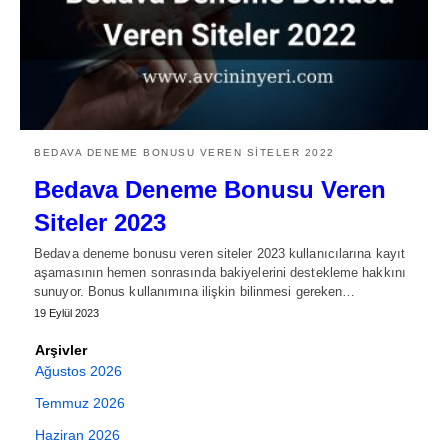
BEDAVA DENEME BONUSU VEREN SITELER 2022
Bedava Deneme Bonusu Veren
Siteler 2023
Bedava deneme bonusu veren siteler 2023 kullanıcılarına kayıt
aşamasının hemen sonrasında bakiyelerini destekleme hakkını
sunuyor. Bonus kullanımına ilişkin bilinmesi gereken…
19 Eylül 2023
Arşivler
Ağustos 2026
Temmuz 2026
Haziran 2026