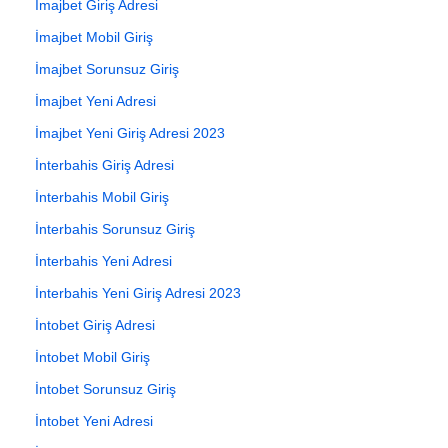
İmajbet Giriş Adresi
İmajbet Mobil Giriş
İmajbet Sorunsuz Giriş
İmajbet Yeni Adresi
İmajbet Yeni Giriş Adresi 2023
İnterbahis Giriş Adresi
İnterbahis Mobil Giriş
İnterbahis Sorunsuz Giriş
İnterbahis Yeni Adresi
İnterbahis Yeni Giriş Adresi 2023
İntobet Giriş Adresi
İntobet Mobil Giriş
İntobet Sorunsuz Giriş
İntobet Yeni Adresi