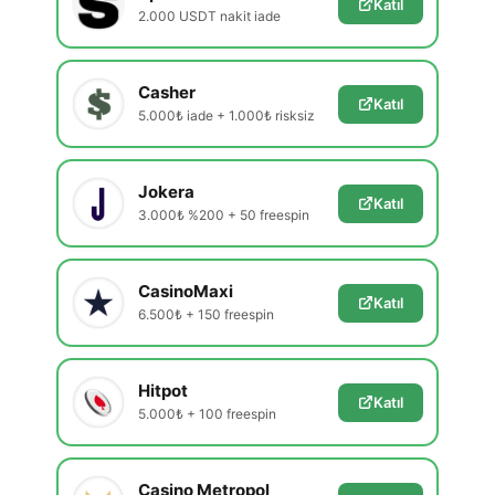
Katıl
2.000 USDT nakit iade
Casher
Katıl
5.000₺ iade + 1.000₺ risksiz
Jokera
Katıl
3.000₺ %200 + 50 freespin
CasinoMaxi
Katıl
6.500₺ + 150 freespin
Hitpot
Katıl
5.000₺ + 100 freespin
Casino Metropol