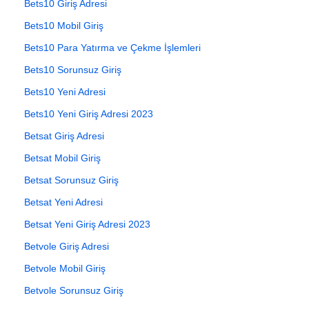
Bets10 Giriş Adresi
Bets10 Mobil Giriş
Bets10 Para Yatırma ve Çekme İşlemleri
Bets10 Sorunsuz Giriş
Bets10 Yeni Adresi
Bets10 Yeni Giriş Adresi 2023
Betsat Giriş Adresi
Betsat Mobil Giriş
Betsat Sorunsuz Giriş
Betsat Yeni Adresi
Betsat Yeni Giriş Adresi 2023
Betvole Giriş Adresi
Betvole Mobil Giriş
Betvole Sorunsuz Giriş