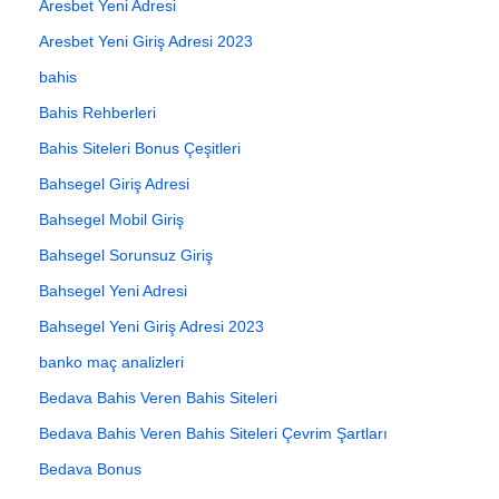
Aresbet Yeni Adresi
Aresbet Yeni Giriş Adresi 2023
bahis
Bahis Rehberleri
Bahis Siteleri Bonus Çeşitleri
Bahsegel Giriş Adresi
Bahsegel Mobil Giriş
Bahsegel Sorunsuz Giriş
Bahsegel Yeni Adresi
Bahsegel Yeni Giriş Adresi 2023
banko maç analizleri
Bedava Bahis Veren Bahis Siteleri
Bedava Bahis Veren Bahis Siteleri Çevrim Şartları
Bedava Bonus