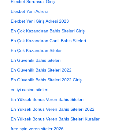
Elexbet Sorunsuz Giriş
Elexbet Yeni Adresi
Elexbet Yeni Giriş Adresi 2023
En Çok Kazandıran Bahis Siteleri Giriş
En Çok Kazandıran Canlı Bahis Siteleri
En Çok Kazandıran Siteler
En Güvenilir Bahis Siteleri
En Güvenilir Bahis Siteleri 2022
En Güvenilir Bahis Siteleri 2022 Giriş
en iyi casino siteleri
En Yüksek Bonus Veren Bahis Siteleri
En Yüksek Bonus Veren Bahis Siteleri 2022
En Yüksek Bonus Veren Bahis Siteleri Kurallar
free spin veren siteler 2026