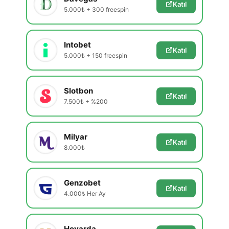
Katıl
5.000₺ + 300 freespin
Intobet
Katıl
5.000₺ + 150 freespin
Slotbon
Katıl
7.500₺ + %200
Milyar
Katıl
8.000₺
Genzobet
Katıl
4.000₺ Her Ay
Hovarda