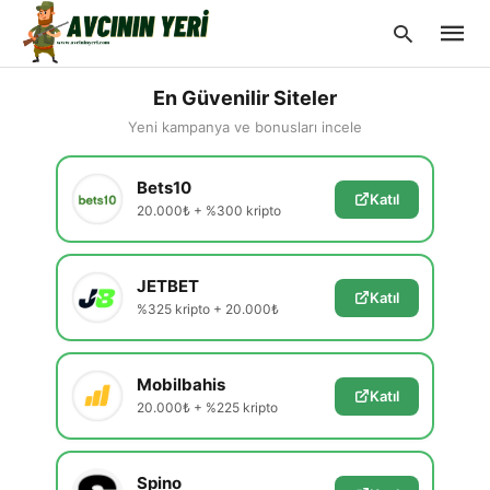
En Güvenilir Siteler
Yeni kampanya ve bonusları incele
Type
Bets10
your
Katıl
searc
20.000₺ + %300 kripto
query
and
hit
enter:
JETBET
Katıl
%325 kripto + 20.000₺
Mobilbahis
Katıl
20.000₺ + %225 kripto
Spino