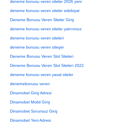
deneme bonusu veren siteler 2026 yeni
deneme bonusu veren siteler edebiyat
Deneme Bonusu Veren Siteler Giriş
deneme bonusu veren siteler yatırımsız
deneme bonusu veren siteleri
deneme bonusu veren siteşer
Deneme Bonusu Veren Slot Siteleri
Deneme Bonusu Veren Slot Siteleri 2022
deneme bonusu veren yasal siteler
denemebonusu veren
Dinamobet Giriş Adresi
Dinamobet Mobil Giriş
Dinamobet Sorunsuz Giriş
Dinamobet Yeni Adresi