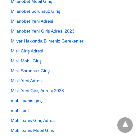
Milanobet Mobil Giriş
Milanobet Sorunsuz Giriş
Milanobet Yeni Adresi
Milanobet Yeni Giriş Adresi 2023
Milyar Hakkında Bilmeniz Gerekenler
Misli Giriş Adresi
Misli Mobil Giriş
Misli Sorunsuz Giriş
Misli Yeni Adresi
Misli Yeni Giriş Adresi 2023
mobil bahis giriş
mobil bet
Mobilbahis Giriş Adresi
Mobilbahis Mobil Giriş