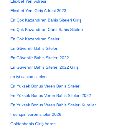
Elexbet Yeni Adresi
Elexbet Yeni Giriş Adresi 2023
En Çok Kazandıran Bahis Siteleri Giriş
En Çok Kazandıran Canlı Bahis Siteleri
En Çok Kazandıran Siteler
En Güvenilir Bahis Siteleri
En Güvenilir Bahis Siteleri 2022
En Güvenilir Bahis Siteleri 2022 Giriş
en iyi casino siteleri
En Yüksek Bonus Veren Bahis Siteleri
En Yüksek Bonus Veren Bahis Siteleri 2022
En Yüksek Bonus Veren Bahis Siteleri Kurallar
free spin veren siteler 2026
Goldenbahis Giriş Adresi