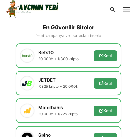
En Güvenilir Siteler
Yeni kampanya ve bonusları incele
Type
Bets10
your
Katıl
searc
20.000₺ + %300 kripto
query
and
hit
enter:
JETBET
Katıl
%325 kripto + 20.000₺
Mobilbahis
Katıl
20.000₺ + %225 kripto
Spino