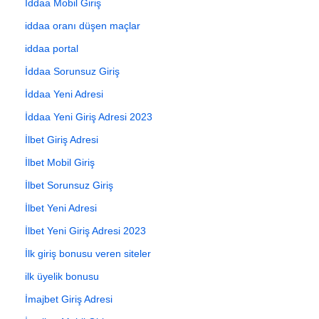
İddaa Mobil Giriş
iddaa oranı düşen maçlar
iddaa portal
İddaa Sorunsuz Giriş
İddaa Yeni Adresi
İddaa Yeni Giriş Adresi 2023
İlbet Giriş Adresi
İlbet Mobil Giriş
İlbet Sorunsuz Giriş
İlbet Yeni Adresi
İlbet Yeni Giriş Adresi 2023
İlk giriş bonusu veren siteler
ilk üyelik bonusu
İmajbet Giriş Adresi