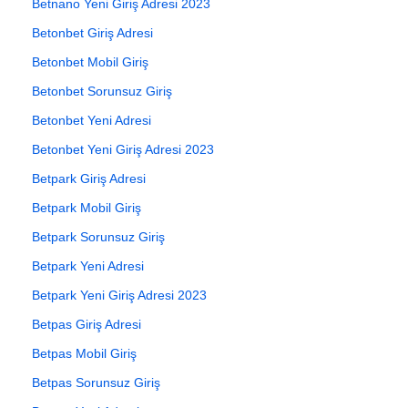
Betnano Yeni Giriş Adresi 2023
Betonbet Giriş Adresi
Betonbet Mobil Giriş
Betonbet Sorunsuz Giriş
Betonbet Yeni Adresi
Betonbet Yeni Giriş Adresi 2023
Betpark Giriş Adresi
Betpark Mobil Giriş
Betpark Sorunsuz Giriş
Betpark Yeni Adresi
Betpark Yeni Giriş Adresi 2023
Betpas Giriş Adresi
Betpas Mobil Giriş
Betpas Sorunsuz Giriş