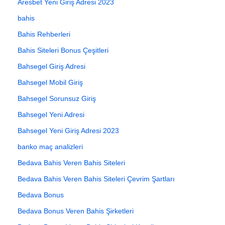
Aresbet Yeni Giriş Adresi 2023
bahis
Bahis Rehberleri
Bahis Siteleri Bonus Çeşitleri
Bahsegel Giriş Adresi
Bahsegel Mobil Giriş
Bahsegel Sorunsuz Giriş
Bahsegel Yeni Adresi
Bahsegel Yeni Giriş Adresi 2023
banko maç analizleri
Bedava Bahis Veren Bahis Siteleri
Bedava Bahis Veren Bahis Siteleri Çevrim Şartları
Bedava Bonus
Bedava Bonus Veren Bahis Şirketleri