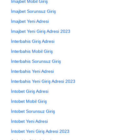
İmajbet Mobil Giriş
İmajbet Sorunsuz Giriş
İmajbet Yeni Adresi
İmajbet Yeni Giriş Adresi 2023
İnterbahis Giriş Adresi
İnterbahis Mobil Giriş
İnterbahis Sorunsuz Giriş
İnterbahis Yeni Adresi
İnterbahis Yeni Giriş Adresi 2023
İntobet Giriş Adresi
İntobet Mobil Giriş
İntobet Sorunsuz Giriş
İntobet Yeni Adresi
İntobet Yeni Giriş Adresi 2023