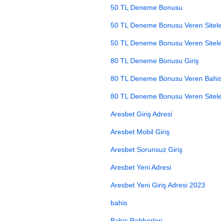
50 TL Deneme Bonusu
50 TL Deneme Bonusu Veren Sitele
50 TL Deneme Bonusu Veren Sitel
80 TL Deneme Bonusu Giriş
80 TL Deneme Bonusu Veren Bahis 
80 TL Deneme Bonusu Veren Sitele
Aresbet Giriş Adresi
Aresbet Mobil Giriş
Aresbet Sorunsuz Giriş
Aresbet Yeni Adresi
Aresbet Yeni Giriş Adresi 2023
bahis
Bahis Rehberleri