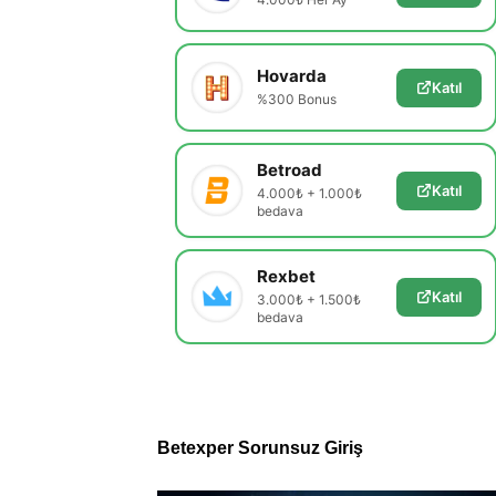
Hovarda
Katıl
%300 Bonus
Betroad
Katıl
4.000₺ + 1.000₺
bedava
Rexbet
Katıl
3.000₺ + 1.500₺
bedava
Betexper Sorunsuz Giriş