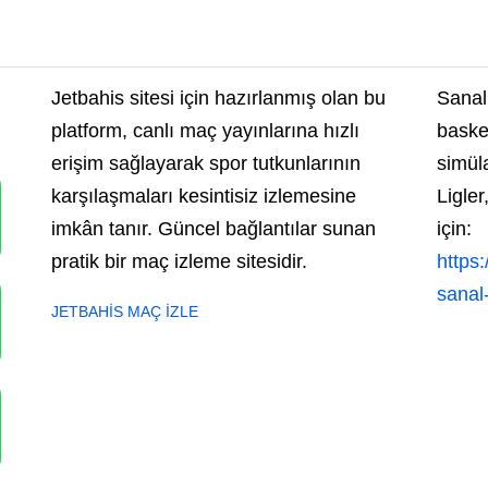
Jetbahis sitesi için hazırlanmış olan bu
Sanal
platform, canlı maç yayınlarına hızlı
basket
erişim sağlayarak spor tutkunlarının
simül
karşılaşmaları kesintisiz izlemesine
Ligle
imkân tanır. Güncel bağlantılar sunan
için:
pratik bir maç izleme sitesidir.
https
sanal
JETBAHİS MAÇ İZLE