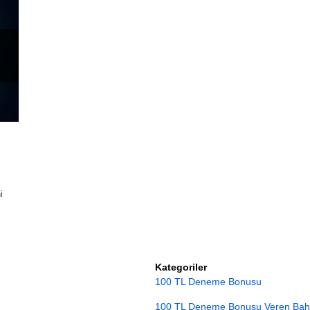
i
Kategoriler
100 TL Deneme Bonusu
100 TL Deneme Bonusu Veren Bahis