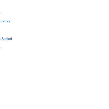
r
er 2022
Siteleri
r