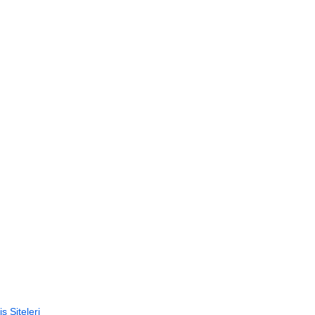
 Siteleri