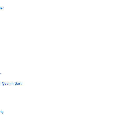
ler
r
 Çevrim Şartı
riş