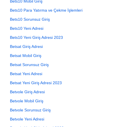
Bets10 Mobil Giriş
Bets10 Para Yatırma ve Çekme İşlemleri
Bets10 Sorunsuz Giriş
Bets10 Yeni Adresi
Bets10 Yeni Giriş Adresi 2023
Betsat Giriş Adresi
Betsat Mobil Giriş
Betsat Sorunsuz Giriş
Betsat Yeni Adresi
Betsat Yeni Giriş Adresi 2023
Betvole Giriş Adresi
Betvole Mobil Giriş
Betvole Sorunsuz Giriş
Betvole Yeni Adresi