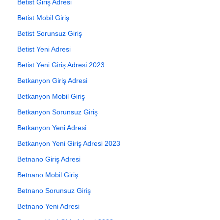
Betist Giriş Adresi
Betist Mobil Giriş
Betist Sorunsuz Giriş
Betist Yeni Adresi
Betist Yeni Giriş Adresi 2023
Betkanyon Giriş Adresi
Betkanyon Mobil Giriş
Betkanyon Sorunsuz Giriş
Betkanyon Yeni Adresi
Betkanyon Yeni Giriş Adresi 2023
Betnano Giriş Adresi
Betnano Mobil Giriş
Betnano Sorunsuz Giriş
Betnano Yeni Adresi