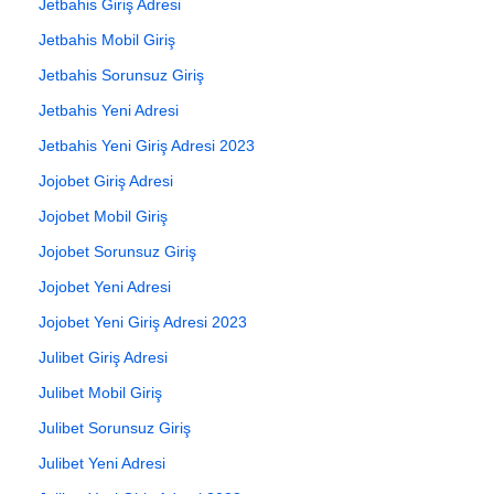
Jetbahis Giriş Adresi
Jetbahis Mobil Giriş
Jetbahis Sorunsuz Giriş
Jetbahis Yeni Adresi
Jetbahis Yeni Giriş Adresi 2023
Jojobet Giriş Adresi
Jojobet Mobil Giriş
Jojobet Sorunsuz Giriş
Jojobet Yeni Adresi
Jojobet Yeni Giriş Adresi 2023
Julibet Giriş Adresi
Julibet Mobil Giriş
Julibet Sorunsuz Giriş
Julibet Yeni Adresi