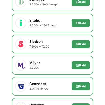
Katıl
5.000₺ + 300 freespin
Intobet
Katıl
5.000₺ + 150 freespin
Slotbon
Katıl
7.500₺ + %200
Milyar
Katıl
8.000₺
Genzobet
Katıl
4.000₺ Her Ay
Hovarda