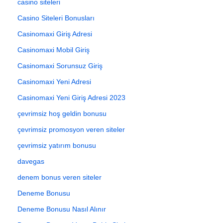
casino siteleri
Casino Siteleri Bonusları
Casinomaxi Giriş Adresi
Casinomaxi Mobil Giriş
Casinomaxi Sorunsuz Giriş
Casinomaxi Yeni Adresi
Casinomaxi Yeni Giriş Adresi 2023
çevrimsiz hoş geldin bonusu
çevrimsiz promosyon veren siteler
çevrimsiz yatırım bonusu
davegas
denem bonus veren siteler
Deneme Bonusu
Deneme Bonusu Nasıl Alınır