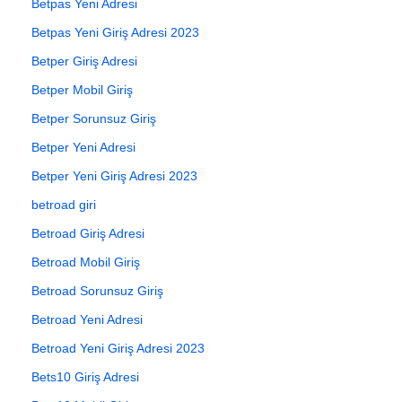
Betpas Yeni Adresi
Betpas Yeni Giriş Adresi 2023
Betper Giriş Adresi
Betper Mobil Giriş
Betper Sorunsuz Giriş
Betper Yeni Adresi
Betper Yeni Giriş Adresi 2023
betroad giri
Betroad Giriş Adresi
Betroad Mobil Giriş
Betroad Sorunsuz Giriş
Betroad Yeni Adresi
Betroad Yeni Giriş Adresi 2023
Bets10 Giriş Adresi