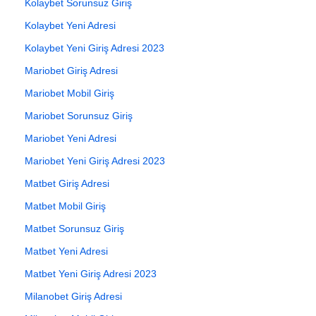
Kolaybet Sorunsuz Giriş
Kolaybet Yeni Adresi
Kolaybet Yeni Giriş Adresi 2023
Mariobet Giriş Adresi
Mariobet Mobil Giriş
Mariobet Sorunsuz Giriş
Mariobet Yeni Adresi
Mariobet Yeni Giriş Adresi 2023
Matbet Giriş Adresi
Matbet Mobil Giriş
Matbet Sorunsuz Giriş
Matbet Yeni Adresi
Matbet Yeni Giriş Adresi 2023
Milanobet Giriş Adresi