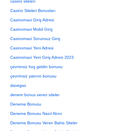
casino siteleri
Casino Siteleri Bonusları
Casinomaxi Giriş Adresi
Casinomaxi Mobil Giriş
Casinomaxi Sorunsuz Giriş
Casinomaxi Yeni Adresi
Casinomaxi Yeni Giriş Adresi 2023
çevrimsiz hoş geldin bonusu
çevrimsiz yatırım bonusu
davegas
denem bonus veren siteler
Deneme Bonusu
Deneme Bonusu Nasıl Alınır
Deneme Bonusu Veren Bahis Siteler