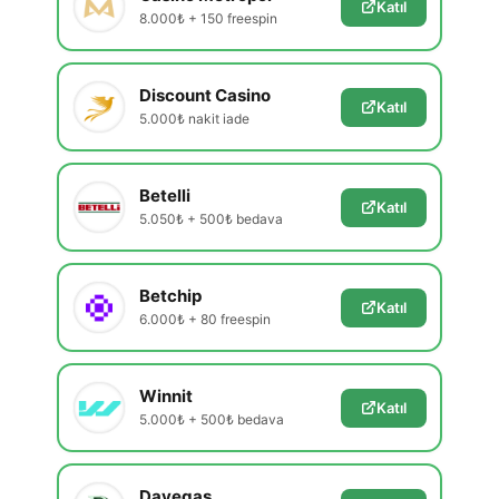
Katıl
8.000₺ + 150 freespin
Discount Casino
Katıl
5.000₺ nakit iade
Betelli
Katıl
5.050₺ + 500₺ bedava
Betchip
Katıl
6.000₺ + 80 freespin
Winnit
Katıl
5.000₺ + 500₺ bedava
Davegas