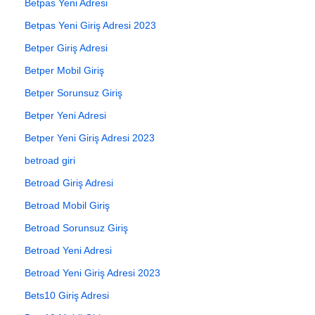
Betpas Yeni Adresi
Betpas Yeni Giriş Adresi 2023
Betper Giriş Adresi
Betper Mobil Giriş
Betper Sorunsuz Giriş
Betper Yeni Adresi
Betper Yeni Giriş Adresi 2023
betroad giri
Betroad Giriş Adresi
Betroad Mobil Giriş
Betroad Sorunsuz Giriş
Betroad Yeni Adresi
Betroad Yeni Giriş Adresi 2023
Bets10 Giriş Adresi