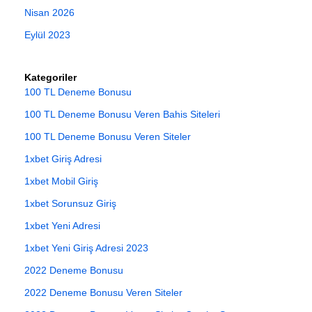
Nisan 2026
Eylül 2023
Kategoriler
100 TL Deneme Bonusu
100 TL Deneme Bonusu Veren Bahis Siteleri
100 TL Deneme Bonusu Veren Siteler
1xbet Giriş Adresi
1xbet Mobil Giriş
1xbet Sorunsuz Giriş
1xbet Yeni Adresi
1xbet Yeni Giriş Adresi 2023
2022 Deneme Bonusu
2022 Deneme Bonusu Veren Siteler