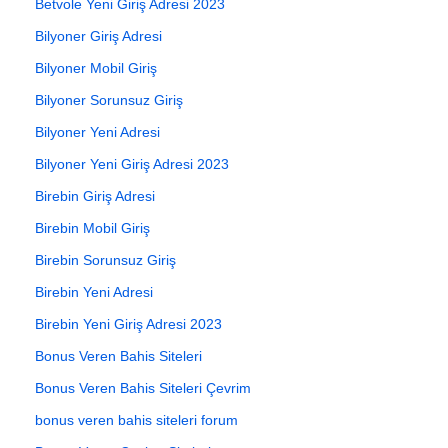
Betvole Yeni Giriş Adresi 2023
Bilyoner Giriş Adresi
Bilyoner Mobil Giriş
Bilyoner Sorunsuz Giriş
Bilyoner Yeni Adresi
Bilyoner Yeni Giriş Adresi 2023
Birebin Giriş Adresi
Birebin Mobil Giriş
Birebin Sorunsuz Giriş
Birebin Yeni Adresi
Birebin Yeni Giriş Adresi 2023
Bonus Veren Bahis Siteleri
Bonus Veren Bahis Siteleri Çevrim
bonus veren bahis siteleri forum