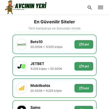
En Güvenilir Siteler
Yeni kampanya ve bonusları incele
Type
Bets10
your
Katıl
searc
20.000₺ + %300 kripto
query
and
hit
enter:
JETBET
Katıl
%325 kripto + 20.000₺
Mobilbahis
Katıl
20.000₺ + %225 kripto
Spino