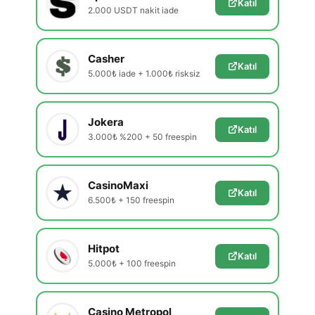
Katıl
2.000 USDT nakit iade
Casher
Katıl
5.000₺ iade + 1.000₺ risksiz
Jokera
Katıl
3.000₺ %200 + 50 freespin
CasinoMaxi
Katıl
6.500₺ + 150 freespin
Hitpot
Katıl
5.000₺ + 100 freespin
Casino Metropol