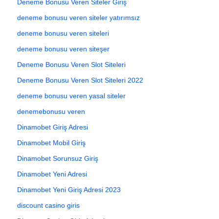
Deneme Bonusu Veren Siteler Giriş
deneme bonusu veren siteler yatırımsız
deneme bonusu veren siteleri
deneme bonusu veren siteşer
Deneme Bonusu Veren Slot Siteleri
Deneme Bonusu Veren Slot Siteleri 2022
deneme bonusu veren yasal siteler
denemebonusu veren
Dinamobet Giriş Adresi
Dinamobet Mobil Giriş
Dinamobet Sorunsuz Giriş
Dinamobet Yeni Adresi
Dinamobet Yeni Giriş Adresi 2023
discount casino giris