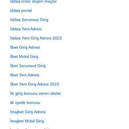
iddaa oranı düşen maçlar
iddaa portal
İddaa Sorunsuz Giriş
İddaa Yeni Adresi
İddaa Yeni Giriş Adresi 2023
İlbet Giriş Adresi
İlbet Mobil Giriş
İlbet Sorunsuz Giriş
İlbet Yeni Adresi
İlbet Yeni Giriş Adresi 2023
İlk giriş bonusu veren siteler
ilk üyelik bonusu
İmajbet Giriş Adresi
İmajbet Mobil Giriş