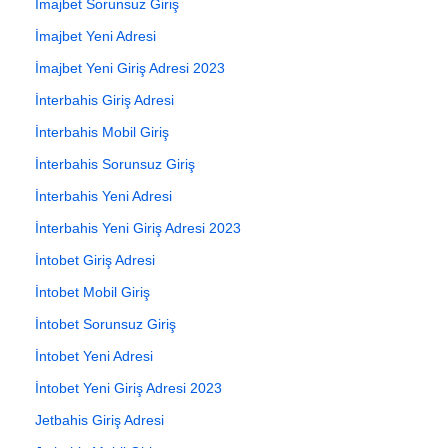
İmajbet Sorunsuz Giriş
İmajbet Yeni Adresi
İmajbet Yeni Giriş Adresi 2023
İnterbahis Giriş Adresi
İnterbahis Mobil Giriş
İnterbahis Sorunsuz Giriş
İnterbahis Yeni Adresi
İnterbahis Yeni Giriş Adresi 2023
İntobet Giriş Adresi
İntobet Mobil Giriş
İntobet Sorunsuz Giriş
İntobet Yeni Adresi
İntobet Yeni Giriş Adresi 2023
Jetbahis Giriş Adresi