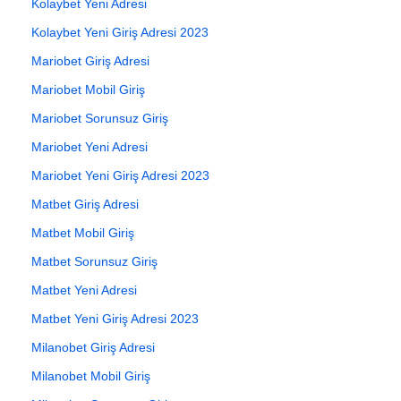
Kolaybet Yeni Adresi
Kolaybet Yeni Giriş Adresi 2023
Mariobet Giriş Adresi
Mariobet Mobil Giriş
Mariobet Sorunsuz Giriş
Mariobet Yeni Adresi
Mariobet Yeni Giriş Adresi 2023
Matbet Giriş Adresi
Matbet Mobil Giriş
Matbet Sorunsuz Giriş
Matbet Yeni Adresi
Matbet Yeni Giriş Adresi 2023
Milanobet Giriş Adresi
Milanobet Mobil Giriş