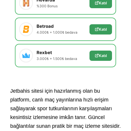
Katıl
%300 Bonus
Betroad
Katıl
4.000₺ + 1.000₺ bedava
Rexbet
Katıl
3.000₺ + 1.500₺ bedava
Jetbahis sitesi için hazırlanmış olan bu
platform, canlı maç yayınlarına hızlı erişim
sağlayarak spor tutkunlarının karşılaşmaları
kesintisiz izlemesine imkân tanır. Güncel
bağlantılar sunan pratik bir maç izleme sitesidir.