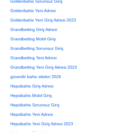
Goldenbahis Sorunsuz Giriş
Goldenbahis Yeni Adresi
Goldenbahis Yeni Giriş Adresi 2023
Grandbetting Giriş Adresi
Grandbetting Mobil Giriş
Grandbetting Sorunsuz Giriş
Grandbetting Yeni Adresi
Grandbetting Yeni Giriş Adresi 2023
güvenilir bahis siteleri 2026
Hepsibahis Giriş Adresi
Hepsibahis Mobil Giriş
Hepsibahis Sorunsuz Giriş
Hepsibahis Yeni Adresi
Hepsibahis Yeni Giriş Adresi 2023