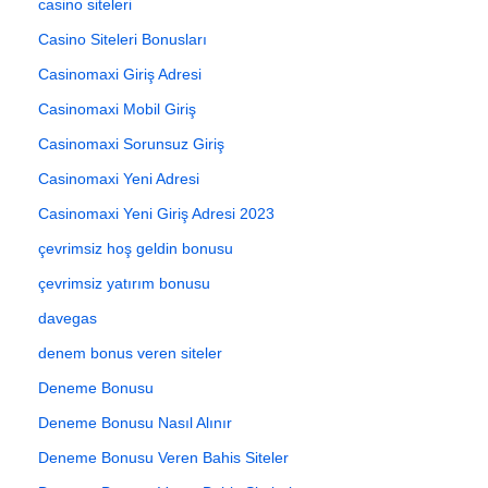
casino siteleri
Casino Siteleri Bonusları
Casinomaxi Giriş Adresi
Casinomaxi Mobil Giriş
Casinomaxi Sorunsuz Giriş
Casinomaxi Yeni Adresi
Casinomaxi Yeni Giriş Adresi 2023
çevrimsiz hoş geldin bonusu
çevrimsiz yatırım bonusu
davegas
denem bonus veren siteler
Deneme Bonusu
Deneme Bonusu Nasıl Alınır
Deneme Bonusu Veren Bahis Siteler