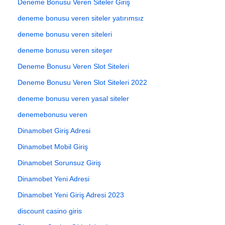
Deneme Bonusu Veren Siteler Giriş
deneme bonusu veren siteler yatırımsız
deneme bonusu veren siteleri
deneme bonusu veren siteşer
Deneme Bonusu Veren Slot Siteleri
Deneme Bonusu Veren Slot Siteleri 2022
deneme bonusu veren yasal siteler
denemebonusu veren
Dinamobet Giriş Adresi
Dinamobet Mobil Giriş
Dinamobet Sorunsuz Giriş
Dinamobet Yeni Adresi
Dinamobet Yeni Giriş Adresi 2023
discount casino giris