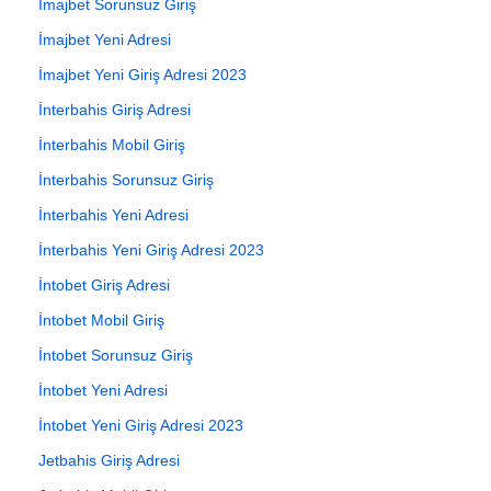
İmajbet Sorunsuz Giriş
İmajbet Yeni Adresi
İmajbet Yeni Giriş Adresi 2023
İnterbahis Giriş Adresi
İnterbahis Mobil Giriş
İnterbahis Sorunsuz Giriş
İnterbahis Yeni Adresi
İnterbahis Yeni Giriş Adresi 2023
İntobet Giriş Adresi
İntobet Mobil Giriş
İntobet Sorunsuz Giriş
İntobet Yeni Adresi
İntobet Yeni Giriş Adresi 2023
Jetbahis Giriş Adresi