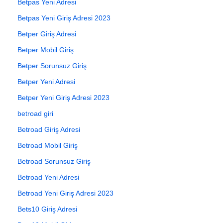
Betpas Yeni Adresi
Betpas Yeni Giriş Adresi 2023
Betper Giriş Adresi
Betper Mobil Giriş
Betper Sorunsuz Giriş
Betper Yeni Adresi
Betper Yeni Giriş Adresi 2023
betroad giri
Betroad Giriş Adresi
Betroad Mobil Giriş
Betroad Sorunsuz Giriş
Betroad Yeni Adresi
Betroad Yeni Giriş Adresi 2023
Bets10 Giriş Adresi