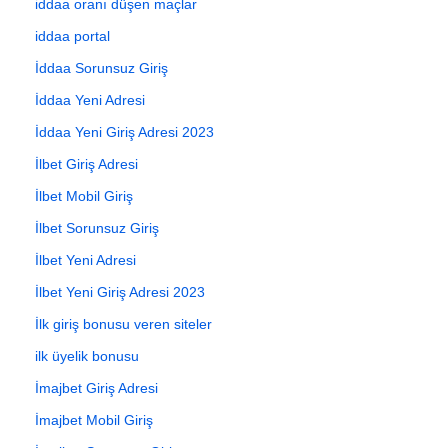
iddaa oranı düşen maçlar
iddaa portal
İddaa Sorunsuz Giriş
İddaa Yeni Adresi
İddaa Yeni Giriş Adresi 2023
İlbet Giriş Adresi
İlbet Mobil Giriş
İlbet Sorunsuz Giriş
İlbet Yeni Adresi
İlbet Yeni Giriş Adresi 2023
İlk giriş bonusu veren siteler
ilk üyelik bonusu
İmajbet Giriş Adresi
İmajbet Mobil Giriş