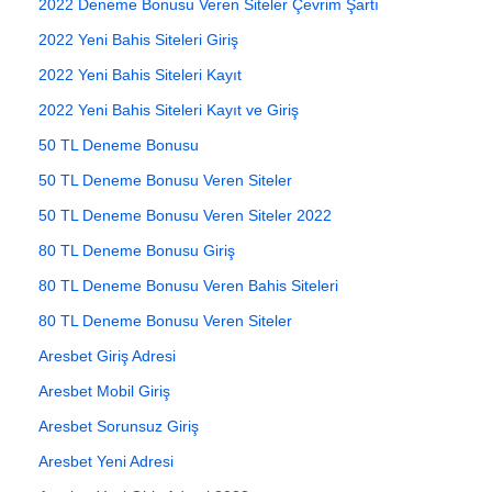
2022 Deneme Bonusu Veren Siteler Çevrim Şartı
2022 Yeni Bahis Siteleri Giriş
2022 Yeni Bahis Siteleri Kayıt
2022 Yeni Bahis Siteleri Kayıt ve Giriş
50 TL Deneme Bonusu
50 TL Deneme Bonusu Veren Siteler
50 TL Deneme Bonusu Veren Siteler 2022
80 TL Deneme Bonusu Giriş
80 TL Deneme Bonusu Veren Bahis Siteleri
80 TL Deneme Bonusu Veren Siteler
Aresbet Giriş Adresi
Aresbet Mobil Giriş
Aresbet Sorunsuz Giriş
Aresbet Yeni Adresi