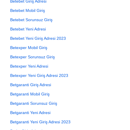
Betebet Giriş Adresi
Betebet Mobil Giriş
Betebet Sorunsuz Giriş
Betebet Yeni Adresi
Betebet Yeni Giriş Adresi 2023
Betexper Mobil Giriş
Betexper Sorunsuz Giriş
Betexper Yeni Adresi
Betexper Yeni Giriş Adresi 2023
Betgaranti Giriş Adresi
Betgaranti Mobil Giriş
Betgaranti Sorunsuz Giriş
Betgaranti Yeni Adresi
Betgaranti Yeni Giriş Adresi 2023