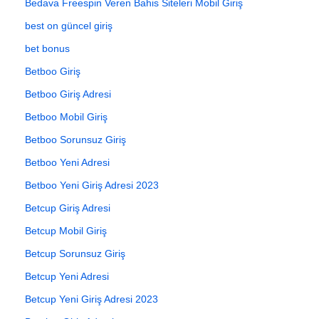
Bedava Freespin Veren Bahis Siteleri Mobil Giriş
best on güncel giriş
bet bonus
Betboo Giriş
Betboo Giriş Adresi
Betboo Mobil Giriş
Betboo Sorunsuz Giriş
Betboo Yeni Adresi
Betboo Yeni Giriş Adresi 2023
Betcup Giriş Adresi
Betcup Mobil Giriş
Betcup Sorunsuz Giriş
Betcup Yeni Adresi
Betcup Yeni Giriş Adresi 2023