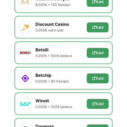
Katıl
8.000₺ + 150 freespin
Discount Casino
Katıl
5.000₺ nakit iade
Betelli
Katıl
5.050₺ + 500₺ bedava
Betchip
Katıl
6.000₺ + 80 freespin
Winnit
Katıl
5.000₺ + 500₺ bedava
Davegas