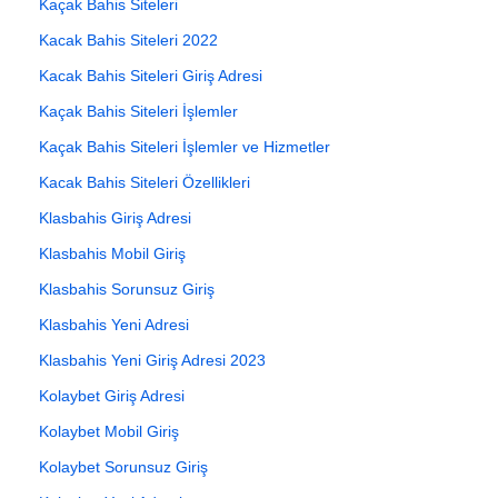
Kaçak Bahis Siteleri
Kacak Bahis Siteleri 2022
Kacak Bahis Siteleri Giriş Adresi
Kaçak Bahis Siteleri İşlemler
Kaçak Bahis Siteleri İşlemler ve Hizmetler
Kacak Bahis Siteleri Özellikleri
Klasbahis Giriş Adresi
Klasbahis Mobil Giriş
Klasbahis Sorunsuz Giriş
Klasbahis Yeni Adresi
Klasbahis Yeni Giriş Adresi 2023
Kolaybet Giriş Adresi
Kolaybet Mobil Giriş
Kolaybet Sorunsuz Giriş