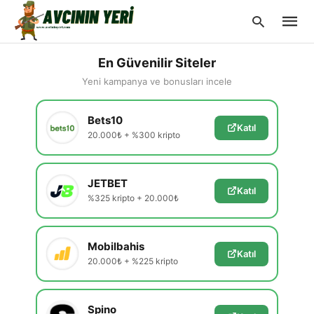
En Güvenilir Siteler
Yeni kampanya ve bonusları incele
Type
Bets10
your
Katıl
searc
20.000₺ + %300 kripto
query
and
hit
enter:
JETBET
Katıl
%325 kripto + 20.000₺
Mobilbahis
Katıl
20.000₺ + %225 kripto
Spino