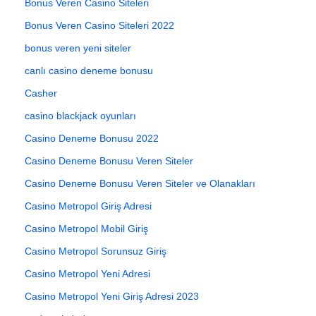
Bonus Veren Casino Siteleri
Bonus Veren Casino Siteleri 2022
bonus veren yeni siteler
canlı casino deneme bonusu
Casher
casino blackjack oyunları
Casino Deneme Bonusu 2022
Casino Deneme Bonusu Veren Siteler
Casino Deneme Bonusu Veren Siteler ve Olanakları
Casino Metropol Giriş Adresi
Casino Metropol Mobil Giriş
Casino Metropol Sorunsuz Giriş
Casino Metropol Yeni Adresi
Casino Metropol Yeni Giriş Adresi 2023