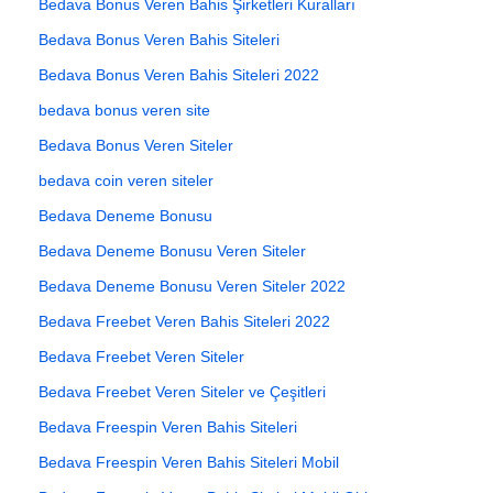
Bedava Bonus Veren Bahis Şirketleri Kuralları
Bedava Bonus Veren Bahis Siteleri
Bedava Bonus Veren Bahis Siteleri 2022
bedava bonus veren site
Bedava Bonus Veren Siteler
bedava coin veren siteler
Bedava Deneme Bonusu
Bedava Deneme Bonusu Veren Siteler
Bedava Deneme Bonusu Veren Siteler 2022
Bedava Freebet Veren Bahis Siteleri 2022
Bedava Freebet Veren Siteler
Bedava Freebet Veren Siteler ve Çeşitleri
Bedava Freespin Veren Bahis Siteleri
Bedava Freespin Veren Bahis Siteleri Mobil