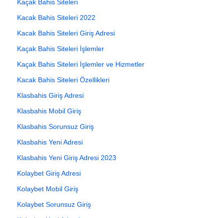
Kaçak Bahis Siteleri
Kacak Bahis Siteleri 2022
Kacak Bahis Siteleri Giriş Adresi
Kaçak Bahis Siteleri İşlemler
Kaçak Bahis Siteleri İşlemler ve Hizmetler
Kacak Bahis Siteleri Özellikleri
Klasbahis Giriş Adresi
Klasbahis Mobil Giriş
Klasbahis Sorunsuz Giriş
Klasbahis Yeni Adresi
Klasbahis Yeni Giriş Adresi 2023
Kolaybet Giriş Adresi
Kolaybet Mobil Giriş
Kolaybet Sorunsuz Giriş