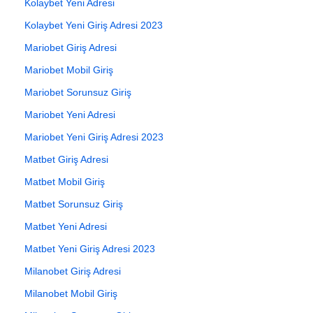
Kolaybet Yeni Adresi
Kolaybet Yeni Giriş Adresi 2023
Mariobet Giriş Adresi
Mariobet Mobil Giriş
Mariobet Sorunsuz Giriş
Mariobet Yeni Adresi
Mariobet Yeni Giriş Adresi 2023
Matbet Giriş Adresi
Matbet Mobil Giriş
Matbet Sorunsuz Giriş
Matbet Yeni Adresi
Matbet Yeni Giriş Adresi 2023
Milanobet Giriş Adresi
Milanobet Mobil Giriş