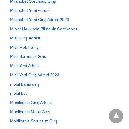
Milanobet Sorunsuz Giriş
Milanobet Yeni Adresi
Milanobet Yeni Giriş Adresi 2023
Milyar Hakkında Bilmeniz Gerekenler
Misli Giriş Adresi
Misli Mobil Giriş
Misli Sorunsuz Giriş
Misli Yeni Adresi
Misli Yeni Giriş Adresi 2023
mobil bahis giriş
mobil bet
Mobilbahis Giriş Adresi
Mobilbahis Mobil Giriş
Mobilbahis Sorunsuz Giriş