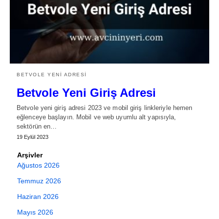
BETVOLE YENI ADRESI
Betvole Yeni Giriş Adresi
Betvole yeni giriş adresi 2023 ve mobil giriş linkleriyle hemen
eğlenceye başlayın. Mobil ve web uyumlu alt yapısıyla,
sektörün en…
19 Eylül 2023
Arşivler
Ağustos 2026
Temmuz 2026
Haziran 2026
Mayıs 2026