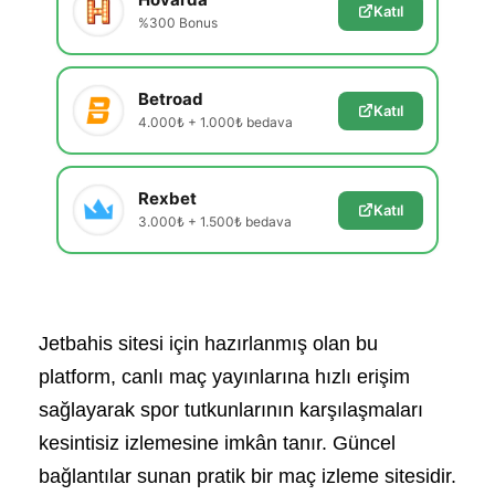
Katıl
%300 Bonus
Betroad
Katıl
4.000₺ + 1.000₺ bedava
Rexbet
Katıl
3.000₺ + 1.500₺ bedava
Jetbahis sitesi için hazırlanmış olan bu
platform, canlı maç yayınlarına hızlı erişim
sağlayarak spor tutkunlarının karşılaşmaları
kesintisiz izlemesine imkân tanır. Güncel
bağlantılar sunan pratik bir maç izleme sitesidir.