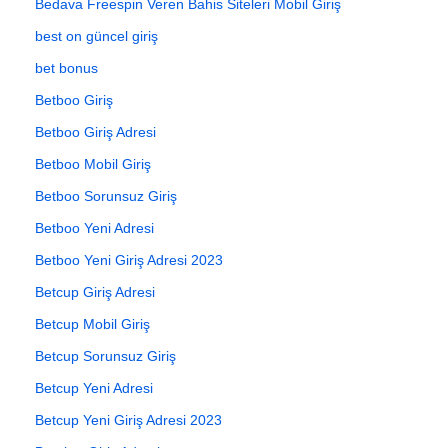
Bedava Freespin Veren Bahis Siteleri Mobil Giriş
best on güncel giriş
bet bonus
Betboo Giriş
Betboo Giriş Adresi
Betboo Mobil Giriş
Betboo Sorunsuz Giriş
Betboo Yeni Adresi
Betboo Yeni Giriş Adresi 2023
Betcup Giriş Adresi
Betcup Mobil Giriş
Betcup Sorunsuz Giriş
Betcup Yeni Adresi
Betcup Yeni Giriş Adresi 2023