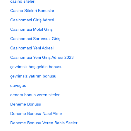
casino siteleri
Casino Siteleri Bonusları
Casinomaxi Giriş Adresi
Casinomaxi Mobil Giriş
Casinomaxi Sorunsuz Giriş
Casinomaxi Yeni Adresi
Casinomaxi Yeni Giriş Adresi 2023
çevrimsiz hoş geldin bonusu
çevrimsiz yatırım bonusu
davegas
denem bonus veren siteler
Deneme Bonusu
Deneme Bonusu Nasıl Alınır
Deneme Bonusu Veren Bahis Siteler