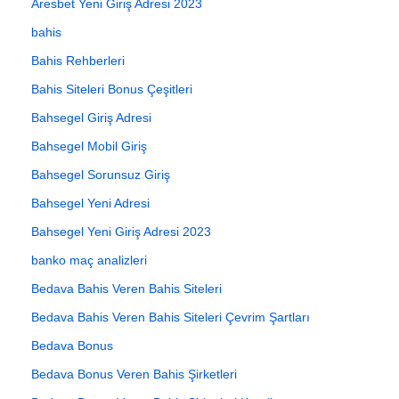
Aresbet Yeni Giriş Adresi 2023
bahis
Bahis Rehberleri
Bahis Siteleri Bonus Çeşitleri
Bahsegel Giriş Adresi
Bahsegel Mobil Giriş
Bahsegel Sorunsuz Giriş
Bahsegel Yeni Adresi
Bahsegel Yeni Giriş Adresi 2023
banko maç analizleri
Bedava Bahis Veren Bahis Siteleri
Bedava Bahis Veren Bahis Siteleri Çevrim Şartları
Bedava Bonus
Bedava Bonus Veren Bahis Şirketleri