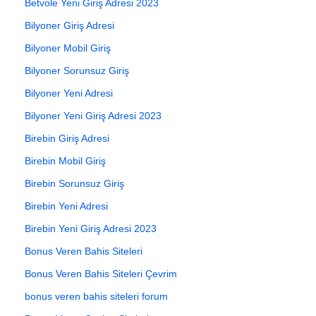
Betvole Yeni Giriş Adresi 2023
Bilyoner Giriş Adresi
Bilyoner Mobil Giriş
Bilyoner Sorunsuz Giriş
Bilyoner Yeni Adresi
Bilyoner Yeni Giriş Adresi 2023
Birebin Giriş Adresi
Birebin Mobil Giriş
Birebin Sorunsuz Giriş
Birebin Yeni Adresi
Birebin Yeni Giriş Adresi 2023
Bonus Veren Bahis Siteleri
Bonus Veren Bahis Siteleri Çevrim
bonus veren bahis siteleri forum