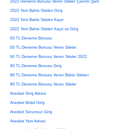
2022 Deneme Bonusu Veren Siteler Çevrim Şartı
2022 Yeni Bahis Siteleri Giriş
2022 Yeni Bahis Siteleri Kayıt
2022 Yeni Bahis Siteleri Kayıt ve Giriş
50 TL Deneme Bonusu
50 TL Deneme Bonusu Veren Siteler
50 TL Deneme Bonusu Veren Siteler 2022
80 TL Deneme Bonusu Giriş
80 TL Deneme Bonusu Veren Bahis Siteleri
80 TL Deneme Bonusu Veren Siteler
Aresbet Giriş Adresi
Aresbet Mobil Giriş
Aresbet Sorunsuz Giriş
Aresbet Yeni Adresi