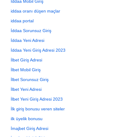
İddaa Mobil Giriş
iddaa oranı düşen maçlar
iddaa portal
İddaa Sorunsuz Giriş
İddaa Yeni Adresi
İddaa Yeni Giriş Adresi 2023
İlbet Giriş Adresi
İlbet Mobil Giriş
İlbet Sorunsuz Giriş
İlbet Yeni Adresi
İlbet Yeni Giriş Adresi 2023
İlk giriş bonusu veren siteler
ilk üyelik bonusu
İmajbet Giriş Adresi