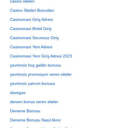
casino siteleri
Casino Siteleri Bonusları
Casinomaxi Giriş Adresi
Casinomaxi Mobil Giriş
Casinomaxi Sorunsuz Giriş
Casinomaxi Yeni Adresi
Casinomaxi Yeni Giriş Adresi 2023
çevrimsiz hoş geldin bonusu
çevrimsiz promosyon veren siteler
çevrimsiz yatırım bonusu
davegas
denem bonus veren siteler
Deneme Bonusu
Deneme Bonusu Nasıl Alınır