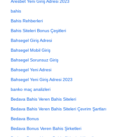
Aresbet Yeni Giriş Adresi 2023
bahis
Bahis Rehberleri
Bahis Siteleri Bonus Çeşitleri
Bahsegel Giriş Adresi
Bahsegel Mobil Giriş
Bahsegel Sorunsuz Giriş
Bahsegel Yeni Adresi
Bahsegel Yeni Giriş Adresi 2023
banko maç analizleri
Bedava Bahis Veren Bahis Siteleri
Bedava Bahis Veren Bahis Siteleri Çevrim Şartları
Bedava Bonus
Bedava Bonus Veren Bahis Şirketleri