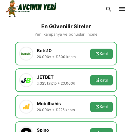
En Güvenilir Siteler
Yeni kampanya ve bonusları incele
Type
Bets10
your
Katıl
searc
20.000₺ + %300 kripto
query
and
hit
enter:
JETBET
Katıl
%325 kripto + 20.000₺
Mobilbahis
Katıl
20.000₺ + %225 kripto
Spino