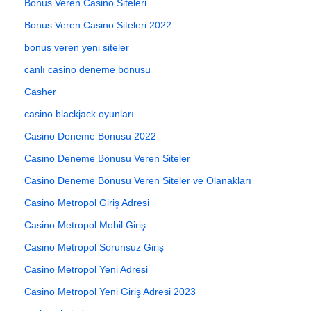
Bonus Veren Casino Siteleri
Bonus Veren Casino Siteleri 2022
bonus veren yeni siteler
canlı casino deneme bonusu
Casher
casino blackjack oyunları
Casino Deneme Bonusu 2022
Casino Deneme Bonusu Veren Siteler
Casino Deneme Bonusu Veren Siteler ve Olanakları
Casino Metropol Giriş Adresi
Casino Metropol Mobil Giriş
Casino Metropol Sorunsuz Giriş
Casino Metropol Yeni Adresi
Casino Metropol Yeni Giriş Adresi 2023