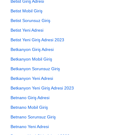
Betist Giriş Adresi
Betist Mobil Giriş
Betist Sorunsuz Giriş
Betist Yeni Adresi
Betist Yeni Giriş Adresi 2023
Betkanyon Giriş Adresi
Betkanyon Mobil Giriş
Betkanyon Sorunsuz Giriş
Betkanyon Yeni Adresi
Betkanyon Yeni Giriş Adresi 2023
Betnano Giriş Adresi
Betnano Mobil Giriş
Betnano Sorunsuz Giriş
Betnano Yeni Adresi