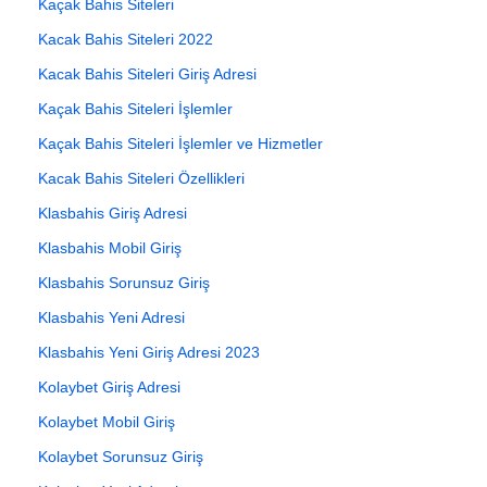
Kaçak Bahis Siteleri
Kacak Bahis Siteleri 2022
Kacak Bahis Siteleri Giriş Adresi
Kaçak Bahis Siteleri İşlemler
Kaçak Bahis Siteleri İşlemler ve Hizmetler
Kacak Bahis Siteleri Özellikleri
Klasbahis Giriş Adresi
Klasbahis Mobil Giriş
Klasbahis Sorunsuz Giriş
Klasbahis Yeni Adresi
Klasbahis Yeni Giriş Adresi 2023
Kolaybet Giriş Adresi
Kolaybet Mobil Giriş
Kolaybet Sorunsuz Giriş