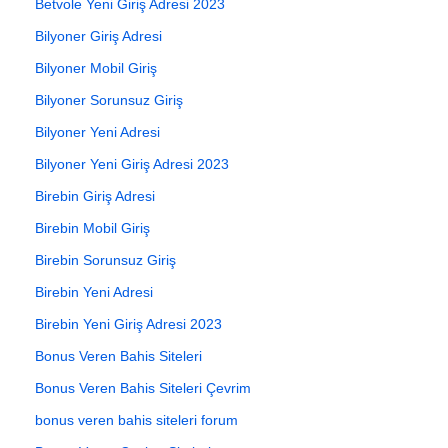
Betvole Yeni Giriş Adresi 2023
Bilyoner Giriş Adresi
Bilyoner Mobil Giriş
Bilyoner Sorunsuz Giriş
Bilyoner Yeni Adresi
Bilyoner Yeni Giriş Adresi 2023
Birebin Giriş Adresi
Birebin Mobil Giriş
Birebin Sorunsuz Giriş
Birebin Yeni Adresi
Birebin Yeni Giriş Adresi 2023
Bonus Veren Bahis Siteleri
Bonus Veren Bahis Siteleri Çevrim
bonus veren bahis siteleri forum