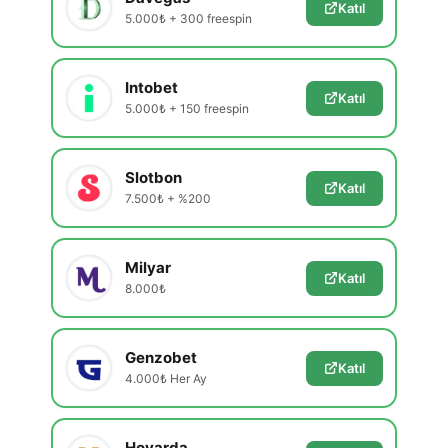
Katıl
5.000₺ + 300 freespin
Intobet
Katıl
5.000₺ + 150 freespin
Slotbon
Katıl
7.500₺ + %200
Milyar
Katıl
8.000₺
Genzobet
Katıl
4.000₺ Her Ay
Hovarda