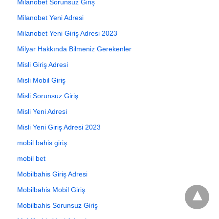
Milanobet Sorunsuz Giriş
Milanobet Yeni Adresi
Milanobet Yeni Giriş Adresi 2023
Milyar Hakkında Bilmeniz Gerekenler
Misli Giriş Adresi
Misli Mobil Giriş
Misli Sorunsuz Giriş
Misli Yeni Adresi
Misli Yeni Giriş Adresi 2023
mobil bahis giriş
mobil bet
Mobilbahis Giriş Adresi
Mobilbahis Mobil Giriş
Mobilbahis Sorunsuz Giriş