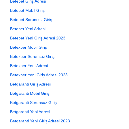
Betebet Giriş Adresi
Betebet Mobil Giriş
Betebet Sorunsuz Giriş
Betebet Yeni Adresi
Betebet Yeni Giriş Adresi 2023
Betexper Mobil Giriş
Betexper Sorunsuz Giriş
Betexper Yeni Adresi
Betexper Yeni Giriş Adresi 2023
Betgaranti Giriş Adresi
Betgaranti Mobil Giriş
Betgaranti Sorunsuz Giriş
Betgaranti Yeni Adresi
Betgaranti Yeni Giriş Adresi 2023