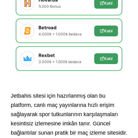
Katıl
%300 Bonus
Betroad
Katıl
4.000₺ + 1.000₺ bedava
Rexbet
Katıl
3.000₺ + 1.500₺ bedava
Jetbahis sitesi için hazırlanmış olan bu
platform, canlı maç yayınlarına hızlı erişim
sağlayarak spor tutkunlarının karşılaşmaları
kesintisiz izlemesine imkân tanır. Güncel
bağlantılar sunan pratik bir maç izleme sitesidir.