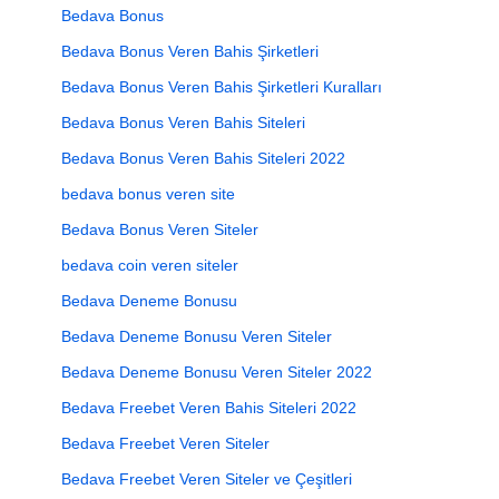
Bedava Bonus
Bedava Bonus Veren Bahis Şirketleri
Bedava Bonus Veren Bahis Şirketleri Kuralları
Bedava Bonus Veren Bahis Siteleri
Bedava Bonus Veren Bahis Siteleri 2022
bedava bonus veren site
Bedava Bonus Veren Siteler
bedava coin veren siteler
Bedava Deneme Bonusu
Bedava Deneme Bonusu Veren Siteler
Bedava Deneme Bonusu Veren Siteler 2022
Bedava Freebet Veren Bahis Siteleri 2022
Bedava Freebet Veren Siteler
Bedava Freebet Veren Siteler ve Çeşitleri