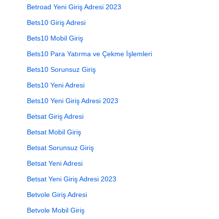
Betroad Yeni Giriş Adresi 2023
Bets10 Giriş Adresi
Bets10 Mobil Giriş
Bets10 Para Yatırma ve Çekme İşlemleri
Bets10 Sorunsuz Giriş
Bets10 Yeni Adresi
Bets10 Yeni Giriş Adresi 2023
Betsat Giriş Adresi
Betsat Mobil Giriş
Betsat Sorunsuz Giriş
Betsat Yeni Adresi
Betsat Yeni Giriş Adresi 2023
Betvole Giriş Adresi
Betvole Mobil Giriş