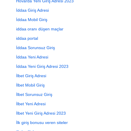
Hovarda Yeni Giriş Adresi 2023
İddaa Giriş Adresi
İddaa Mobil Giriş
iddaa oranı düşen maçlar
iddaa portal
İddaa Sorunsuz Giriş
İddaa Yeni Adresi
İddaa Yeni Giriş Adresi 2023
İlbet Giriş Adresi
İlbet Mobil Giriş
İlbet Sorunsuz Giriş
İlbet Yeni Adresi
İlbet Yeni Giriş Adresi 2023
İlk giriş bonusu veren siteler