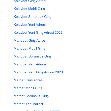
Kolaybet Giriş Adresi
Kolaybet Mobil Giriş
Kolaybet Sorunsuz Giriş
Kolaybet Yeni Adresi
Kolaybet Yeni Giriş Adresi 2023
Mariobet Giriş Adresi
Mariobet Mobil Giriş
Mariobet Sorunsuz Giriş
Mariobet Yeni Adresi
Mariobet Yeni Giriş Adresi 2023
Matbet Giriş Adresi
Matbet Mobil Giriş
Matbet Sorunsuz Giriş
Matbet Yeni Adresi