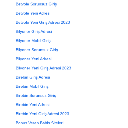
Betvole Sorunsuz Giriş
Betvole Yeni Adresi
Betvole Yeni Giriş Adresi 2023
Bilyoner Giriş Adresi
Bilyoner Mobil Giriş
Bilyoner Sorunsuz Giriş
Bilyoner Yeni Adresi
Bilyoner Yeni Giriş Adresi 2023
Birebin Giriş Adresi
Birebin Mobil Giriş
Birebin Sorunsuz Giriş
Birebin Yeni Adresi
Birebin Yeni Giriş Adresi 2023
Bonus Veren Bahis Siteleri