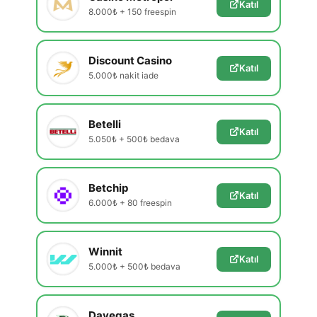
Katıl
8.000₺ + 150 freespin
Discount Casino
Katıl
5.000₺ nakit iade
Betelli
Katıl
5.050₺ + 500₺ bedava
Betchip
Katıl
6.000₺ + 80 freespin
Winnit
Katıl
5.000₺ + 500₺ bedava
Davegas