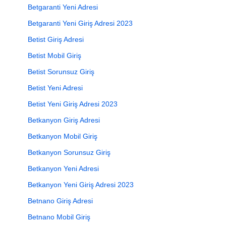
Betgaranti Yeni Adresi
Betgaranti Yeni Giriş Adresi 2023
Betist Giriş Adresi
Betist Mobil Giriş
Betist Sorunsuz Giriş
Betist Yeni Adresi
Betist Yeni Giriş Adresi 2023
Betkanyon Giriş Adresi
Betkanyon Mobil Giriş
Betkanyon Sorunsuz Giriş
Betkanyon Yeni Adresi
Betkanyon Yeni Giriş Adresi 2023
Betnano Giriş Adresi
Betnano Mobil Giriş