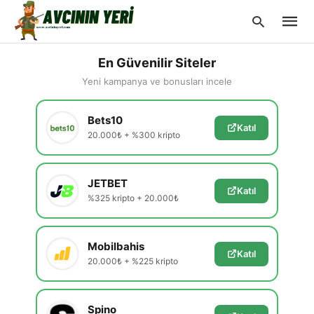
En Güvenilir Siteler
Yeni kampanya ve bonusları incele
Type
Bets10
your
Katıl
searc
20.000₺ + %300 kripto
query
and
hit
enter:
JETBET
Katıl
%325 kripto + 20.000₺
Mobilbahis
Katıl
20.000₺ + %225 kripto
Spino