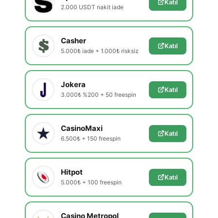
Katıl
2.000 USDT nakit iade
Casher
Katıl
5.000₺ iade + 1.000₺ risksiz
Jokera
Katıl
3.000₺ %200 + 50 freespin
CasinoMaxi
Katıl
6.500₺ + 150 freespin
Hitpot
Katıl
5.000₺ + 100 freespin
Casino Metropol