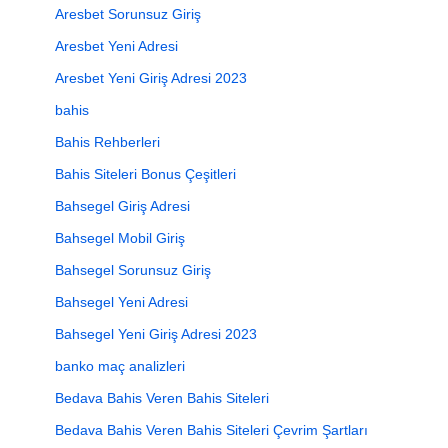
Aresbet Sorunsuz Giriş
Aresbet Yeni Adresi
Aresbet Yeni Giriş Adresi 2023
bahis
Bahis Rehberleri
Bahis Siteleri Bonus Çeşitleri
Bahsegel Giriş Adresi
Bahsegel Mobil Giriş
Bahsegel Sorunsuz Giriş
Bahsegel Yeni Adresi
Bahsegel Yeni Giriş Adresi 2023
banko maç analizleri
Bedava Bahis Veren Bahis Siteleri
Bedava Bahis Veren Bahis Siteleri Çevrim Şartları