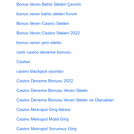
Bonus Veren Bahis Siteleri Çevrim
bonus veren bahis siteleri forum
Bonus Veren Casino Siteleri
Bonus Veren Casino Siteleri 2022
bonus veren yeni siteler
canlı casino deneme bonusu
Casher
casino blackjack oyunları
Casino Deneme Bonusu 2022
Casino Deneme Bonusu Veren Siteler
Casino Deneme Bonusu Veren Siteler ve Olanakları
Casino Metropol Giriş Adresi
Casino Metropol Mobil Giriş
Casino Metropol Sorunsuz Giriş