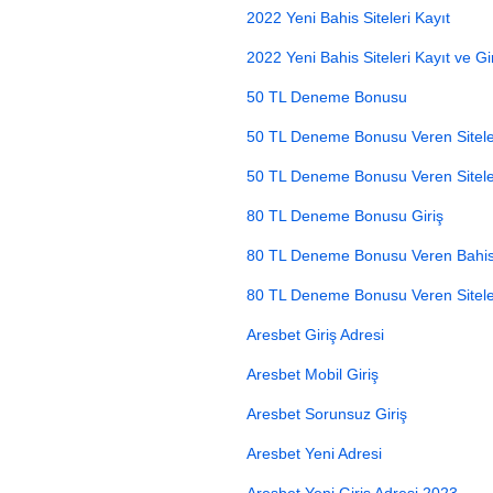
2022 Yeni Bahis Siteleri Kayıt
2022 Yeni Bahis Siteleri Kayıt ve Gi
50 TL Deneme Bonusu
50 TL Deneme Bonusu Veren Sitele
50 TL Deneme Bonusu Veren Sitel
80 TL Deneme Bonusu Giriş
80 TL Deneme Bonusu Veren Bahis 
80 TL Deneme Bonusu Veren Sitele
Aresbet Giriş Adresi
Aresbet Mobil Giriş
Aresbet Sorunsuz Giriş
Aresbet Yeni Adresi