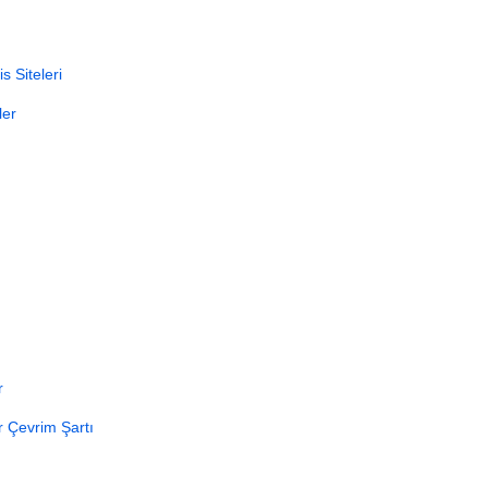
 Siteleri
ler
r
 Çevrim Şartı