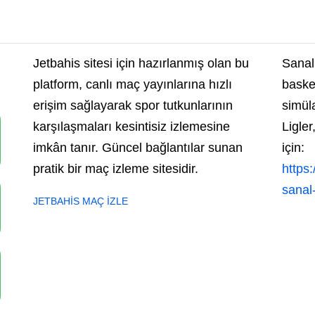
Jetbahis sitesi için hazırlanmış olan bu
Sanal
platform, canlı maç yayınlarına hızlı
basket
erişim sağlayarak spor tutkunlarının
simül
karşılaşmaları kesintisiz izlemesine
Ligle
imkân tanır. Güncel bağlantılar sunan
için:
pratik bir maç izleme sitesidir.
https
sanal
JETBAHİS MAÇ İZLE