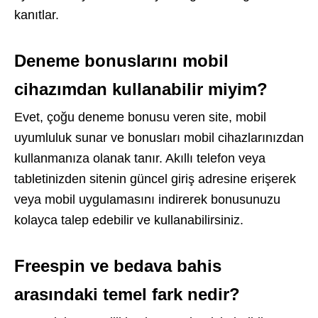
kanıtlar.
Deneme bonuslarını mobil
cihazımdan kullanabilir miyim?
Evet, çoğu deneme bonusu veren site, mobil
uyumluluk sunar ve bonusları mobil cihazlarınızdan
kullanmanıza olanak tanır. Akıllı telefon veya
tabletinizden sitenin güncel giriş adresine erişerek
veya mobil uygulamasını indirerek bonusunuzu
kolayca talep edebilir ve kullanabilirsiniz.
Freespin ve bedava bahis
arasındaki temel fark nedir?