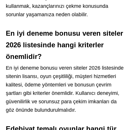
kullanmak, kazançlarınızı çekme konusunda
sorunlar yaşamanıza neden olabilir.
En iyi deneme bonusu veren siteler
2026 listesinde hangi kriterler
önemlidir?
En iyi deneme bonusu veren siteler 2026 listesinde
sitenin lisansı, oyun çeşitliliği, müşteri hizmetleri
kalitesi, ödeme yöntemleri ve bonusun çevrim
şartları gibi kriterler önemlidir. Kullanıcı deneyimi,
güvenilirlik ve sorunsuz para çekim imkanları da
göz önünde bulundurulmalıdır.
Edebiyat temalı oyunlar hangi tür