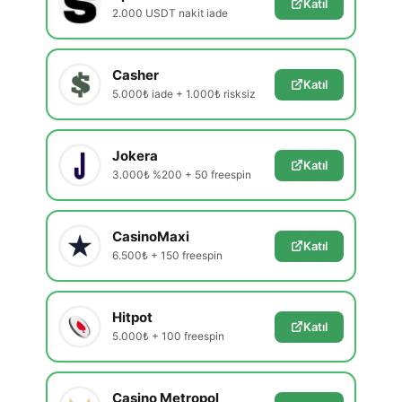
Katıl
2.000 USDT nakit iade
Casher
Katıl
5.000₺ iade + 1.000₺ risksiz
Jokera
Katıl
3.000₺ %200 + 50 freespin
CasinoMaxi
Katıl
6.500₺ + 150 freespin
Hitpot
Katıl
5.000₺ + 100 freespin
Casino Metropol