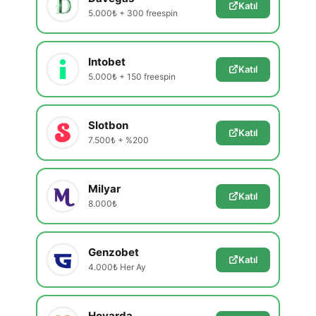
Katıl
5.000₺ + 300 freespin
Intobet
Katıl
5.000₺ + 150 freespin
Slotbon
Katıl
7.500₺ + %200
Milyar
Katıl
8.000₺
Genzobet
Katıl
4.000₺ Her Ay
Hovarda