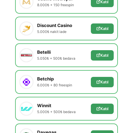
Katıl
8.000₺ + 150 freespin
Discount Casino
Katıl
5.000₺ nakit iade
Betelli
Katıl
5.050₺ + 500₺ bedava
Betchip
Katıl
6.000₺ + 80 freespin
Winnit
Katıl
5.000₺ + 500₺ bedava
Davegas