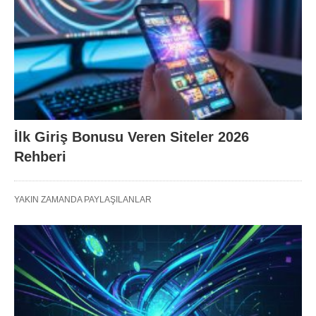
İlk Giriş Bonusu Veren Siteler 2026
Rehberi
YAKIN ZAMANDA PAYLAŞILANLAR