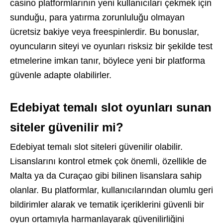
casino platformlarının yeni kullanıcıları çekmek için
sunduğu, para yatırma zorunluluğu olmayan
ücretsiz bakiye veya freespinlerdir. Bu bonuslar,
oyuncuların siteyi ve oyunları risksiz bir şekilde test
etmelerine imkan tanır, böylece yeni bir platforma
güvenle adapte olabilirler.
Edebiyat temalı slot oyunları sunan
siteler güvenilir mi?
Edebiyat temalı slot siteleri güvenilir olabilir.
Lisanslarını kontrol etmek çok önemli, özellikle de
Malta ya da Curaçao gibi bilinen lisanslara sahip
olanlar. Bu platformlar, kullanıcılarından olumlu geri
bildirimler alarak ve tematik içeriklerini güvenli bir
oyun ortamıyla harmanlayarak güvenilirliğini