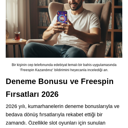
Bir kişinin cep telefonunda edebiyat temalı bir bahis uygulamasında
‘Freespin Kazandınız’ bildirimini heyecanla incelediği an.
Deneme Bonusu ve Freespin
Fırsatları 2026
2026 yılı, kumarhanelerin deneme bonuslarıyla ve
bedava dönüş fırsatlarıyla rekabet ettiği bir
zamandı. Özellikle slot oyunları için sunulan