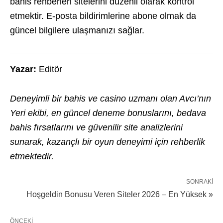
bahis rehberleri sitelerini düzenli olarak kontrol
etmektir. E-posta bildirimlerine abone olmak da
güncel bilgilere ulaşmanızı sağlar.
Yazar:
Editör
Deneyimli bir bahis ve casino uzmanı olan Avcı’nın
Yeri ekibi, en güncel deneme bonuslarını, bedava
bahis fırsatlarını ve güvenilir site analizlerini
sunarak, kazançlı bir oyun deneyimi için rehberlik
etmektedir.
SONRAKI
Hoşgeldin Bonusu Veren Siteler 2026 – En Yüksek »
ÖNCEKI