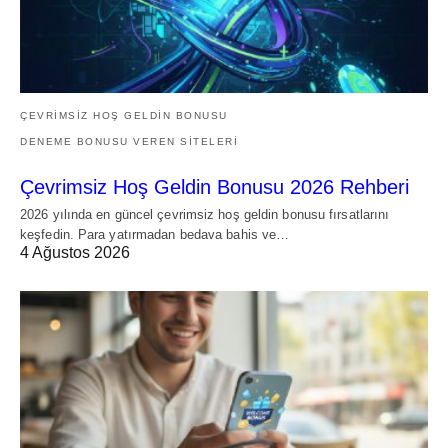
ÇEVRIMSIZ HOŞ GELDIN BONUSU
DENEME BONUSU VEREN SITELERI
Çevrimsiz Hoş Geldin Bonusu 2026 Rehberi
2026 yılında en güncel çevrimsiz hoş geldin bonusu fırsatlarını
keşfedin. Para yatırmadan bedava bahis ve…
4 Ağustos 2026