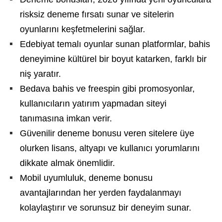
risksiz deneme fırsatı sunar ve sitelerin
oyunlarını keşfetmelerini sağlar.
Edebiyat temalı oyunlar sunan platformlar, bahis
deneyimine kültürel bir boyut katarken, farklı bir
niş yaratır.
Bedava bahis ve freespin gibi promosyonlar,
kullanıcıların yatırım yapmadan siteyi
tanımasına imkan verir.
Güvenilir deneme bonusu veren sitelere üye
olurken lisans, altyapı ve kullanıcı yorumlarını
dikkate almak önemlidir.
Mobil uyumluluk, deneme bonusu
avantajlarından her yerden faydalanmayı
kolaylaştırır ve sorunsuz bir deneyim sunar.