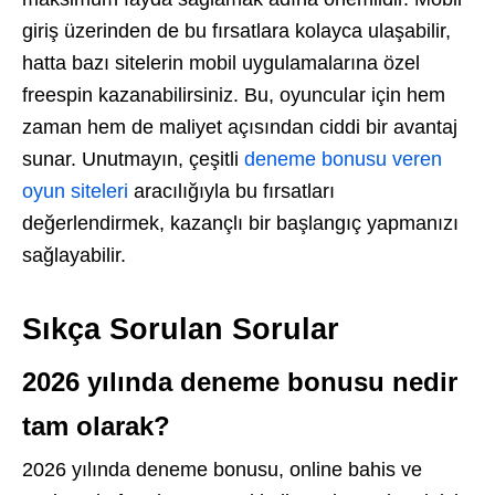
giriş üzerinden de bu fırsatlara kolayca ulaşabilir,
hatta bazı sitelerin mobil uygulamalarına özel
freespin kazanabilirsiniz. Bu, oyuncular için hem
zaman hem de maliyet açısından ciddi bir avantaj
sunar. Unutmayın, çeşitli
deneme bonusu veren
oyun siteleri
aracılığıyla bu fırsatları
değerlendirmek, kazançlı bir başlangıç yapmanızı
sağlayabilir.
Sıkça Sorulan Sorular
2026 yılında deneme bonusu nedir
tam olarak?
2026 yılında deneme bonusu, online bahis ve