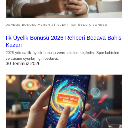
DENEME BONUSU VEREN SITELERI
ILK ÜYELIK BONUSU
İlk Üyelik Bonusu 2026 Rehberi Bedava Bahis
Kazan
2026 yılında ilk üyelik bonusu veren siteleri keşfedin. Spor bahisleri
ve casino oyunları için bedava…
30 Temmuz 2026