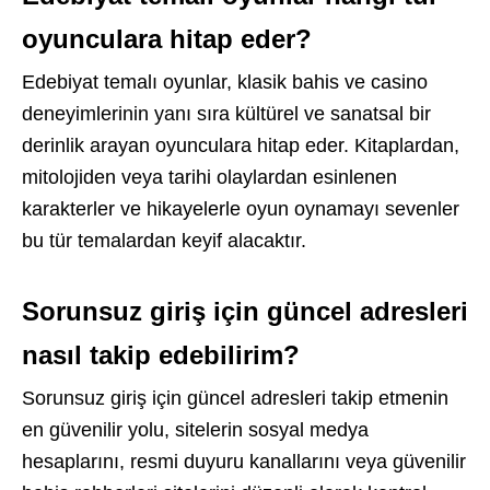
oyunculara hitap eder?
Edebiyat temalı oyunlar, klasik bahis ve casino
deneyimlerinin yanı sıra kültürel ve sanatsal bir
derinlik arayan oyunculara hitap eder. Kitaplardan,
mitolojiden veya tarihi olaylardan esinlenen
karakterler ve hikayelerle oyun oynamayı sevenler
bu tür temalardan keyif alacaktır.
Sorunsuz giriş için güncel adresleri
nasıl takip edebilirim?
Sorunsuz giriş için güncel adresleri takip etmenin
en güvenilir yolu, sitelerin sosyal medya
hesaplarını, resmi duyuru kanallarını veya güvenilir