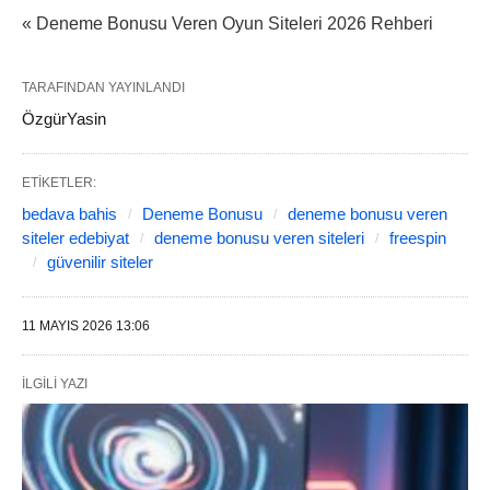
« Deneme Bonusu Veren Oyun Siteleri 2026 Rehberi
TARAFINDAN YAYINLANDI
ÖzgürYasin
ETIKETLER:
bedava bahis
Deneme Bonusu
deneme bonusu veren
siteler edebiyat
deneme bonusu veren siteleri
freespin
güvenilir siteler
11 MAYIS 2026 13:06
İLGILI YAZI