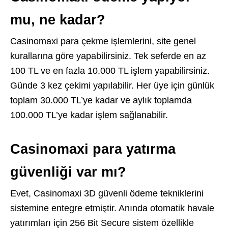
mu, ne kadar?
Casinomaxi para çekme işlemlerini, site genel
kurallarına göre yapabilirsiniz. Tek seferde en az
100 TL ve en fazla 10.000 TL işlem yapabilirsiniz.
Günde 3 kez çekimi yapılabilir. Her üye için günlük
toplam 30.000 TL’ye kadar ve aylık toplamda
100.000 TL’ye kadar işlem sağlanabilir.
Casinomaxi para yatırma
güvenliği var mı?
Evet, Casinomaxi 3D güvenli ödeme tekniklerini
sistemine entegre etmiştir. Anında otomatik havale
yatırımları için 256 Bit Secure sistem özellikle