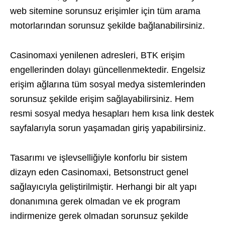
web sitemine sorunsuz erişimler için tüm arama
motorlarından sorunsuz şekilde bağlanabilirsiniz.
Casinomaxi yenilenen adresleri, BTK erişim
engellerinden dolayı güncellenmektedir. Engelsiz
erişim ağlarına tüm sosyal medya sistemlerinden
sorunsuz şekilde erişim sağlayabilirsiniz. Hem
resmi sosyal medya hesapları hem kısa link destek
sayfalarıyla sorun yaşamadan giriş yapabilirsiniz.
Tasarımı ve işlevselliğiyle konforlu bir sistem
dizayn eden Casinomaxi, Betsonstruct genel
sağlayıcıyla geliştirilmiştir. Herhangi bir alt yapı
donanımına gerek olmadan ve ek program
indirmenize gerek olmadan sorunsuz şekilde