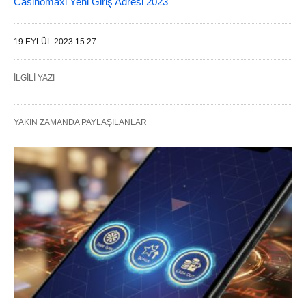
Casinomaxi Yeni Giriş Adresi 2023
19 EYLÜL 2023 15:27
İLGILI YAZI
YAKIN ZAMANDA PAYLAŞILANLAR