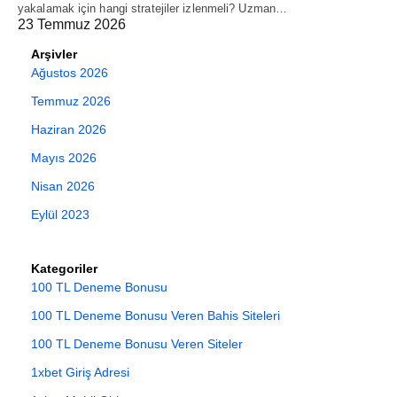
yakalamak için hangi stratejiler izlenmeli? Uzman…
23 Temmuz 2026
Arşivler
Ağustos 2026
Temmuz 2026
Haziran 2026
Mayıs 2026
Nisan 2026
Eylül 2023
Kategoriler
100 TL Deneme Bonusu
100 TL Deneme Bonusu Veren Bahis Siteleri
100 TL Deneme Bonusu Veren Siteler
1xbet Giriş Adresi