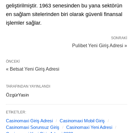
geliştirilmiştir. 1963 senesinden bu yana sektörün
en sağlam sitelerinden biri olarak güvenli finansal
işlemler sağlar.
SONRAKI
Pulibet Yeni Giriş Adresi »
ÖNCEKI
« Betsat Yeni Giriş Adresi
TARAFINDAN YAYINLANDI
ÖzgürYasin
ETIKETLER:
Casinomaxi Giriş Adresi
Casinomaxi Mobil Giriş
Casinomaxi Sorunsuz Giriş
Casinomaxi Yeni Adresi