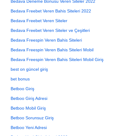
Bedava Deneme Bonusu Veren Siteler 2022
Bedava Freebet Veren Bahis Siteleri 2022
Bedava Freebet Veren Siteler
Bedava Freebet Veren Siteler ve Çeşitleri
Bedava Freespin Veren Bahis Siteleri
Bedava Freespin Veren Bahis Siteleri Mobil
Bedava Freespin Veren Bahis Siteleri Mobil Giriş
best on güncel giriş
bet bonus
Betboo Giriş
Betboo Giriş Adresi
Betboo Mobil Giriş
Betboo Sorunsuz Giriş
Betboo Yeni Adresi