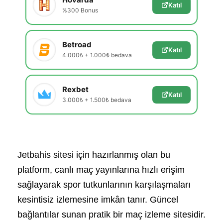
Katıl
%300 Bonus
Betroad
Katıl
4.000₺ + 1.000₺ bedava
Rexbet
Katıl
3.000₺ + 1.500₺ bedava
Jetbahis sitesi için hazırlanmış olan bu
platform, canlı maç yayınlarına hızlı erişim
sağlayarak spor tutkunlarının karşılaşmaları
kesintisiz izlemesine imkân tanır. Güncel
bağlantılar sunan pratik bir maç izleme sitesidir.