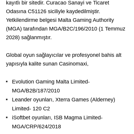
kayıtlı bir sitedir. Curacao Sanayi ve Ticaret
Odasına C51126 siciliyle kaydedilmiştir.
Yetkilendirme belgesi Malta Gaming Authority
(MGA) tarafından MGA/B2C/196/2010 (1 Temmuz
2028) sağlanmıştır.
Global oyun sağlayıcılar ve profesyonel bahis alt
yapısıyla kalite sunan Casinomaxi,
Evolution Gaming Malta Limited-
MGA/B2B/187/2010
Leander oyunları, Xterra Games (Alderney)
Limited- 120 C2
iSoftbet oyunları, ISB Magma Limited-
MGA/CRP/624/2018