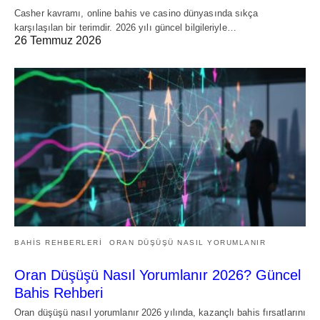
Casher kavramı, online bahis ve casino dünyasında sıkça
karşılaşılan bir terimdir. 2026 yılı güncel bilgileriyle…
26 Temmuz 2026
BAHIS REHBERLERI
ORAN DÜŞÜŞÜ NASIL YORUMLANIR
Oran Düşüşü Nasıl Yorumlanır 2026? Güncel
Bahis Rehberi
Oran düşüşü nasıl yorumlanır 2026 yılında, kazançlı bahis fırsatlarını