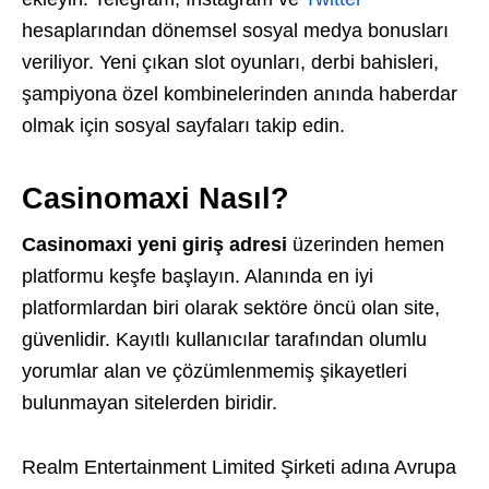
hesaplarından dönemsel sosyal medya bonusları
veriliyor. Yeni çıkan slot oyunları, derbi bahisleri,
şampiyona özel kombinelerinden anında haberdar
olmak için sosyal sayfaları takip edin.
Casinomaxi Nasıl?
Casinomaxi yeni giriş adresi
üzerinden hemen
platformu keşfe başlayın. Alanında en iyi
platformlardan biri olarak sektöre öncü olan site,
güvenlidir. Kayıtlı kullanıcılar tarafından olumlu
yorumlar alan ve çözümlenmemiş şikayetleri
bulunmayan sitelerden biridir.
Realm Entertainment Limited Şirketi adına Avrupa