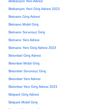
Betkanyon Yeni Adresi
Betkanyon Yeni Giriş Adresi 2023
Betnano Giriş Adresi
Betnano Mobil Giriş
Betnano Sorunsuz Giriş
Betnano Yeni Adresi
Betnano Yeni Giriş Adresi 2023
Betonbet Giriş Adresi
Betonbet Mobil Giriş
Betonbet Sorunsuz Giriş
Betonbet Yeni Adresi
Betonbet Yeni Giriş Adresi 2023
Betpark Giriş Adresi
Betpark Mobil Giriş