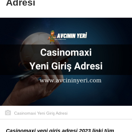
Adresi
Casinomaxi Yeni Giriş Adresi
Casinomaxi yeni giriş adresi 2023 linki tüm