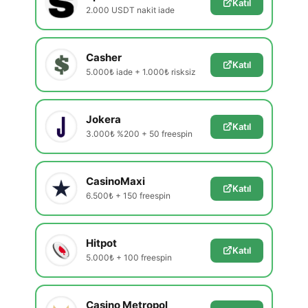
Katıl
2.000 USDT nakit iade
Casher
Katıl
5.000₺ iade + 1.000₺ risksiz
Jokera
Katıl
3.000₺ %200 + 50 freespin
CasinoMaxi
Katıl
6.500₺ + 150 freespin
Hitpot
Katıl
5.000₺ + 100 freespin
Casino Metropol