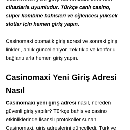
cihazlarla uyumludur. Türkçe canlı casino,
süper kombine bahisleri ve eğlencesi yüksek
slotlar için hemen giriş yapın.
Casinomaxi otomatik giriş adresi ve sonraki giriş
linkleri, anlık güncelleniyor. Tek tıkla ve konforlu
bağlantılarla hemen giriş yapın.
Casinomaxi Yeni Giriş Adresi
Nasıl
Casinomaxi yeni giriş adresi
nasıl, nereden
güvenli giriş yapılır? Türkçe bahis ve casino
etkinliklerinde lisanslı protokoller sunan
Casinomaxi, giriş adreslerini güncelledi. Türkiye