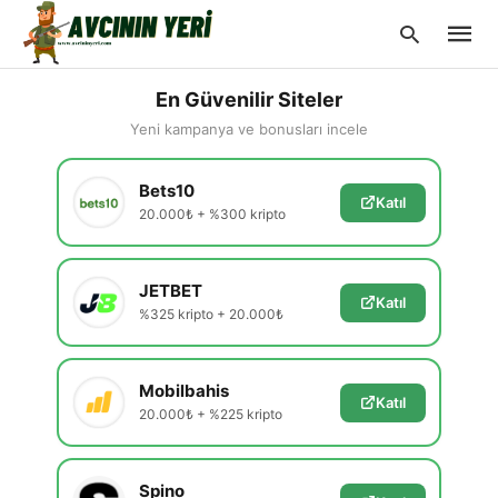
En Güvenilir Siteler
Yeni kampanya ve bonusları incele
Type
Bets10
your
Katıl
searc
20.000₺ + %300 kripto
query
and
hit
enter:
JETBET
Katıl
%325 kripto + 20.000₺
Mobilbahis
Katıl
20.000₺ + %225 kripto
Spino