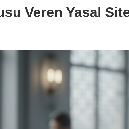
u Veren Yasal Site