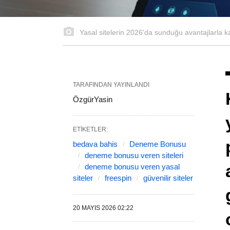
Yasal sitelerin 2026'da sunduğu avantajlarla ka
TARAFINDAN YAYINLANDI
ÖzgürYasin
ETIKETLER:
bedava bahis
Deneme Bonusu
deneme bonusu veren siteleri
deneme bonusu veren yasal
siteler
freespin
güvenilir siteler
20 MAYIS 2026 02:22