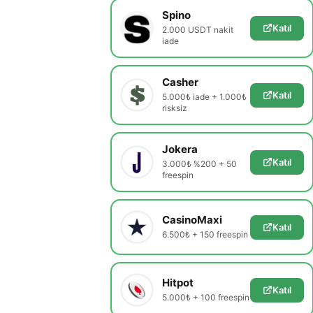
Spino
Katıl
2.000 USDT nakit
iade
Casher
Katıl
5.000₺ iade + 1.000₺
risksiz
Jokera
Katıl
3.000₺ %200 + 50
freespin
CasinoMaxi
Katıl
6.500₺ + 150 freespin
Hitpot
Katıl
5.000₺ + 100 freespin