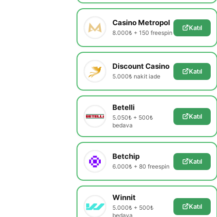
Casino Metropol
Katıl
8.000₺ + 150 freespin
Discount Casino
Katıl
5.000₺ nakit iade
Betelli
Katıl
5.050₺ + 500₺
bedava
Betchip
Katıl
6.000₺ + 80 freespin
Winnit
Katıl
5.000₺ + 500₺
bedava