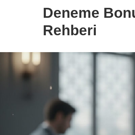
Deneme Bonus
Rehberi