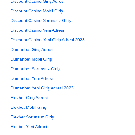
Discount Casino Giriş Adresi
Discount Casino Mobil Giriş
Discount Casino Sorunsuz Giriş
Discount Casino Yeni Adresi
Discount Casino Yeni Giriş Adresi 2023
Dumanbet Giriş Adresi
Dumanbet Mobil Giriş
Dumanbet Sorunsuz Giriş
Dumanbet Yeni Adresi
Dumanbet Yeni Giriş Adresi 2023
Elexbet Giriş Adresi
Elexbet Mobil Giriş
Elexbet Sorunsuz Giriş
Elexbet Yeni Adresi