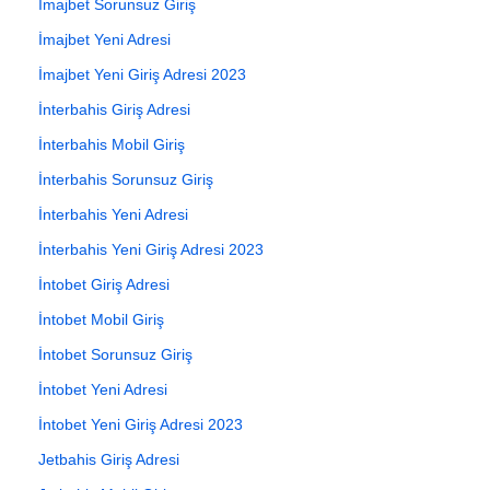
İmajbet Sorunsuz Giriş
İmajbet Yeni Adresi
İmajbet Yeni Giriş Adresi 2023
İnterbahis Giriş Adresi
İnterbahis Mobil Giriş
İnterbahis Sorunsuz Giriş
İnterbahis Yeni Adresi
İnterbahis Yeni Giriş Adresi 2023
İntobet Giriş Adresi
İntobet Mobil Giriş
İntobet Sorunsuz Giriş
İntobet Yeni Adresi
İntobet Yeni Giriş Adresi 2023
Jetbahis Giriş Adresi