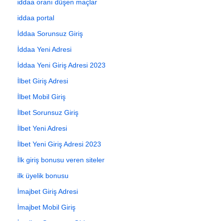
iddaa oranı düşen maçlar
iddaa portal
İddaa Sorunsuz Giriş
İddaa Yeni Adresi
İddaa Yeni Giriş Adresi 2023
İlbet Giriş Adresi
İlbet Mobil Giriş
İlbet Sorunsuz Giriş
İlbet Yeni Adresi
İlbet Yeni Giriş Adresi 2023
İlk giriş bonusu veren siteler
ilk üyelik bonusu
İmajbet Giriş Adresi
İmajbet Mobil Giriş