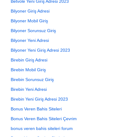
Betvole Yeni Giriş Adresi 2023
Bilyoner Giriş Adresi
Bilyoner Mobil Giriş
Bilyoner Sorunsuz Giriş
Bilyoner Yeni Adresi
Bilyoner Yeni Giriş Adresi 2023
Birebin Giriş Adresi
Birebin Mobil Giriş
Birebin Sorunsuz Giriş
Birebin Yeni Adresi
Birebin Yeni Giriş Adresi 2023
Bonus Veren Bahis Siteleri
Bonus Veren Bahis Siteleri Çevrim
bonus veren bahis siteleri forum