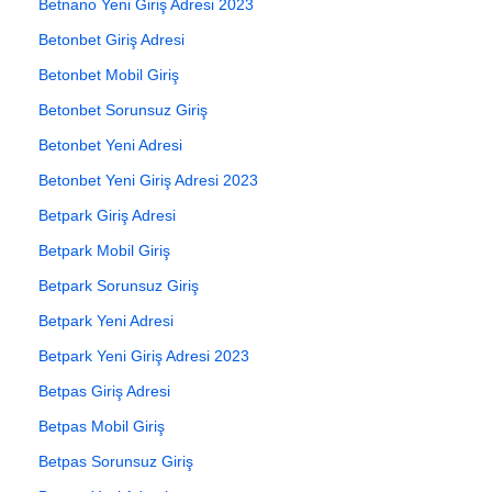
Betnano Yeni Giriş Adresi 2023
Betonbet Giriş Adresi
Betonbet Mobil Giriş
Betonbet Sorunsuz Giriş
Betonbet Yeni Adresi
Betonbet Yeni Giriş Adresi 2023
Betpark Giriş Adresi
Betpark Mobil Giriş
Betpark Sorunsuz Giriş
Betpark Yeni Adresi
Betpark Yeni Giriş Adresi 2023
Betpas Giriş Adresi
Betpas Mobil Giriş
Betpas Sorunsuz Giriş