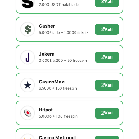
Katıl
2.000 USDT nakit iade
Casher
Katıl
5.000₺ iade + 1.000₺ risksiz
Jokera
Katıl
3.000₺ %200 + 50 freespin
CasinoMaxi
Katıl
6.500₺ + 150 freespin
Hitpot
Katıl
5.000₺ + 100 freespin
Casino Metropol