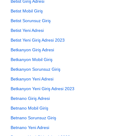
Betist Giriş Adresi
Betist Mobil Giriş
Betist Sorunsuz Giriş
Betist Yeni Adresi
Betist Yeni Giriş Adresi 2023
Betkanyon Giriş Adresi
Betkanyon Mobil Giriş
Betkanyon Sorunsuz Giriş
Betkanyon Yeni Adresi
Betkanyon Yeni Giriş Adresi 2023
Betnano Giriş Adresi
Betnano Mobil Giriş
Betnano Sorunsuz Giriş
Betnano Yeni Adresi