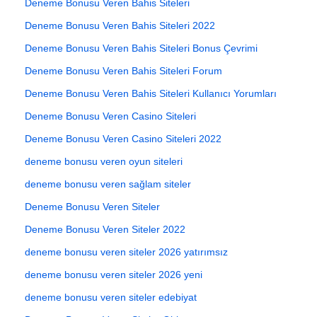
Deneme Bonusu Veren Bahis Siteleri
Deneme Bonusu Veren Bahis Siteleri 2022
Deneme Bonusu Veren Bahis Siteleri Bonus Çevrimi
Deneme Bonusu Veren Bahis Siteleri Forum
Deneme Bonusu Veren Bahis Siteleri Kullanıcı Yorumları
Deneme Bonusu Veren Casino Siteleri
Deneme Bonusu Veren Casino Siteleri 2022
deneme bonusu veren oyun siteleri
deneme bonusu veren sağlam siteler
Deneme Bonusu Veren Siteler
Deneme Bonusu Veren Siteler 2022
deneme bonusu veren siteler 2026 yatırımsız
deneme bonusu veren siteler 2026 yeni
deneme bonusu veren siteler edebiyat