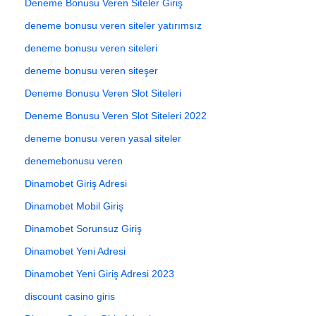
Deneme Bonusu Veren Siteler Giriş
deneme bonusu veren siteler yatırımsız
deneme bonusu veren siteleri
deneme bonusu veren siteşer
Deneme Bonusu Veren Slot Siteleri
Deneme Bonusu Veren Slot Siteleri 2022
deneme bonusu veren yasal siteler
denemebonusu veren
Dinamobet Giriş Adresi
Dinamobet Mobil Giriş
Dinamobet Sorunsuz Giriş
Dinamobet Yeni Adresi
Dinamobet Yeni Giriş Adresi 2023
discount casino giris