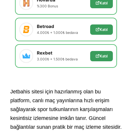
Katıl
%300 Bonus
Betroad
Katıl
4.000₺ + 1.000₺ bedava
Rexbet
Katıl
3.000₺ + 1.500₺ bedava
Jetbahis sitesi için hazırlanmış olan bu
platform, canlı maç yayınlarına hızlı erişim
sağlayarak spor tutkunlarının karşılaşmaları
kesintisiz izlemesine imkân tanır. Güncel
bağlantılar sunan pratik bir maç izleme sitesidir.