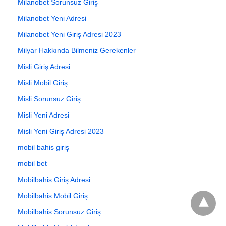
Milanobet Sorunsuz Giriş
Milanobet Yeni Adresi
Milanobet Yeni Giriş Adresi 2023
Milyar Hakkında Bilmeniz Gerekenler
Misli Giriş Adresi
Misli Mobil Giriş
Misli Sorunsuz Giriş
Misli Yeni Adresi
Misli Yeni Giriş Adresi 2023
mobil bahis giriş
mobil bet
Mobilbahis Giriş Adresi
Mobilbahis Mobil Giriş
Mobilbahis Sorunsuz Giriş