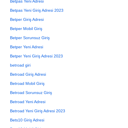
Betpas Yeni Adresi
Betpas Yeni Giriş Adresi 2023
Betper Giriş Adresi
Betper Mobil Giriş
Betper Sorunsuz Giriş
Betper Yeni Adresi
Betper Yeni Giriş Adresi 2023
betroad giri
Betroad Giriş Adresi
Betroad Mobil Giriş
Betroad Sorunsuz Giriş
Betroad Yeni Adresi
Betroad Yeni Giriş Adresi 2023
Bets10 Giriş Adresi