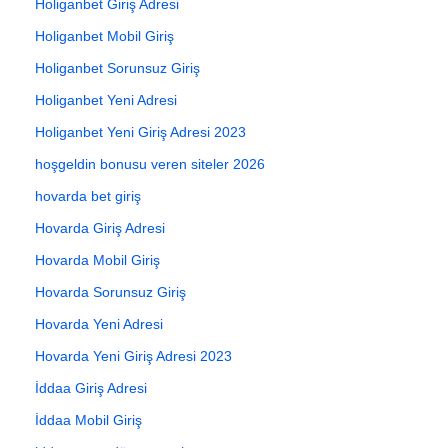
Holiganbet Giriş Adresi
Holiganbet Mobil Giriş
Holiganbet Sorunsuz Giriş
Holiganbet Yeni Adresi
Holiganbet Yeni Giriş Adresi 2023
hoşgeldin bonusu veren siteler 2026
hovarda bet giriş
Hovarda Giriş Adresi
Hovarda Mobil Giriş
Hovarda Sorunsuz Giriş
Hovarda Yeni Adresi
Hovarda Yeni Giriş Adresi 2023
İddaa Giriş Adresi
İddaa Mobil Giriş