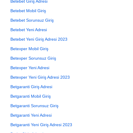
Betebet Giriş Adresi
Betebet Mobil Giriş
Betebet Sorunsuz Giriş
Betebet Yeni Adresi
Betebet Yeni Giriş Adresi 2023
Betexper Mobil Giriş
Betexper Sorunsuz Giriş
Betexper Yeni Adresi
Betexper Yeni Giriş Adresi 2023
Betgaranti Giriş Adresi
Betgaranti Mobil Giriş
Betgaranti Sorunsuz Giriş
Betgaranti Yeni Adresi
Betgaranti Yeni Giriş Adresi 2023