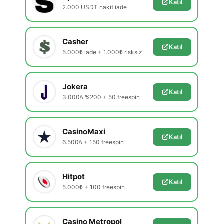
Katıl
2.000 USDT nakit iade
Casher
Katıl
5.000₺ iade + 1.000₺ risksiz
Jokera
Katıl
3.000₺ %200 + 50 freespin
CasinoMaxi
Katıl
6.500₺ + 150 freespin
Hitpot
Katıl
5.000₺ + 100 freespin
Casino Metropol