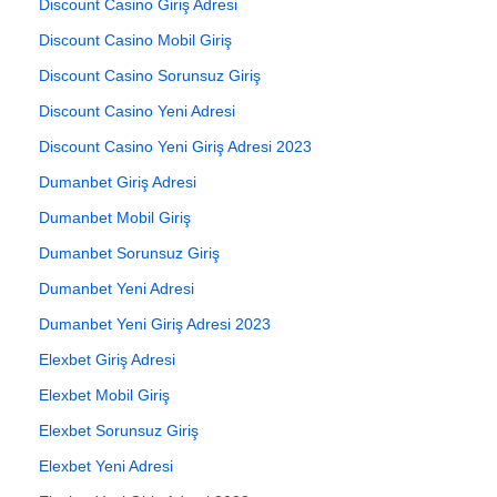
Discount Casino Giriş Adresi
Discount Casino Mobil Giriş
Discount Casino Sorunsuz Giriş
Discount Casino Yeni Adresi
Discount Casino Yeni Giriş Adresi 2023
Dumanbet Giriş Adresi
Dumanbet Mobil Giriş
Dumanbet Sorunsuz Giriş
Dumanbet Yeni Adresi
Dumanbet Yeni Giriş Adresi 2023
Elexbet Giriş Adresi
Elexbet Mobil Giriş
Elexbet Sorunsuz Giriş
Elexbet Yeni Adresi