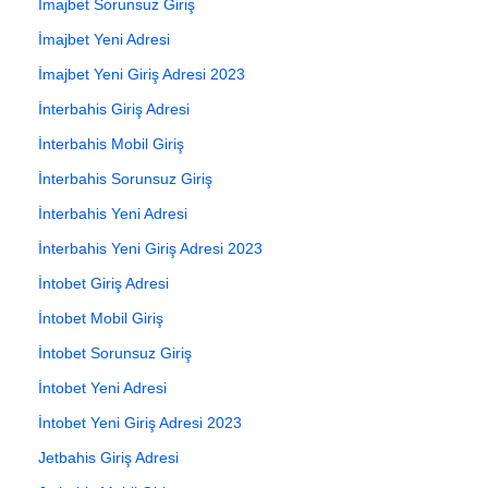
İmajbet Sorunsuz Giriş
İmajbet Yeni Adresi
İmajbet Yeni Giriş Adresi 2023
İnterbahis Giriş Adresi
İnterbahis Mobil Giriş
İnterbahis Sorunsuz Giriş
İnterbahis Yeni Adresi
İnterbahis Yeni Giriş Adresi 2023
İntobet Giriş Adresi
İntobet Mobil Giriş
İntobet Sorunsuz Giriş
İntobet Yeni Adresi
İntobet Yeni Giriş Adresi 2023
Jetbahis Giriş Adresi