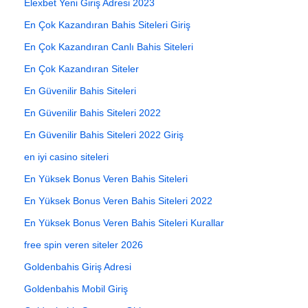
Elexbet Yeni Giriş Adresi 2023
En Çok Kazandıran Bahis Siteleri Giriş
En Çok Kazandıran Canlı Bahis Siteleri
En Çok Kazandıran Siteler
En Güvenilir Bahis Siteleri
En Güvenilir Bahis Siteleri 2022
En Güvenilir Bahis Siteleri 2022 Giriş
en iyi casino siteleri
En Yüksek Bonus Veren Bahis Siteleri
En Yüksek Bonus Veren Bahis Siteleri 2022
En Yüksek Bonus Veren Bahis Siteleri Kurallar
free spin veren siteler 2026
Goldenbahis Giriş Adresi
Goldenbahis Mobil Giriş