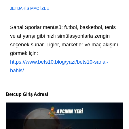
JETBAHİS MAÇ İZLE
Sanal Sporlar menüsü; futbol, basketbol, tenis
ve at yarışı gibi hızlı simülasyonlarla zengin
seçenek sunar. Ligler, marketler ve maç akışını
görmek için:
https://www.bets10.blog/yazi/bets10-sanal-
bahis/
Betcup Giriş Adresi