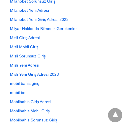
Milanobet Sorunsuz Giriş
Milanobet Yeni Adresi
Milanobet Yeni Giriş Adresi 2023
Milyar Hakkında Bilmeniz Gerekenler
Misli Giriş Adresi
Misli Mobil Giriş
Misli Sorunsuz Giriş
Misli Yeni Adresi
Misli Yeni Giriş Adresi 2023
mobil bahis giriş
mobil bet
Mobilbahis Giriş Adresi
Mobilbahis Mobil Giriş
Mobilbahis Sorunsuz Giriş