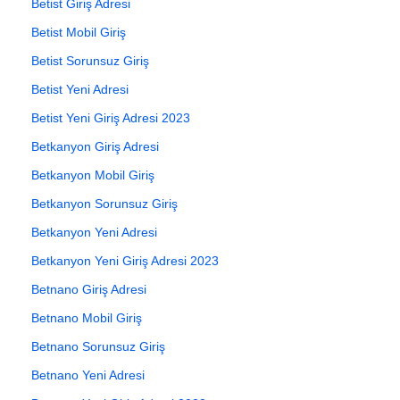
Betist Giriş Adresi
Betist Mobil Giriş
Betist Sorunsuz Giriş
Betist Yeni Adresi
Betist Yeni Giriş Adresi 2023
Betkanyon Giriş Adresi
Betkanyon Mobil Giriş
Betkanyon Sorunsuz Giriş
Betkanyon Yeni Adresi
Betkanyon Yeni Giriş Adresi 2023
Betnano Giriş Adresi
Betnano Mobil Giriş
Betnano Sorunsuz Giriş
Betnano Yeni Adresi