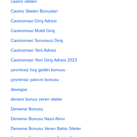
casino siteleri
Casino Siteleri Bonusları
Casinomaxi Giriş Adresi
Casinomaxi Mobil Giriş
Casinomaxi Sorunsuz Giriş
Casinomaxi Yeni Adresi
Casinomaxi Yeni Giriş Adresi 2023
çevrimsiz hoş geldin bonusu
çevrimsiz yatırım bonusu
davegas
denem bonus veren siteler
Deneme Bonusu
Deneme Bonusu Nasıl Alınır
Deneme Bonusu Veren Bahis Siteler