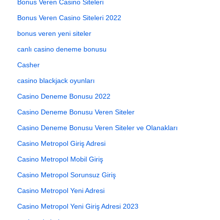
Bonus Veren Casino Siteleri
Bonus Veren Casino Siteleri 2022
bonus veren yeni siteler
canlı casino deneme bonusu
Casher
casino blackjack oyunları
Casino Deneme Bonusu 2022
Casino Deneme Bonusu Veren Siteler
Casino Deneme Bonusu Veren Siteler ve Olanakları
Casino Metropol Giriş Adresi
Casino Metropol Mobil Giriş
Casino Metropol Sorunsuz Giriş
Casino Metropol Yeni Adresi
Casino Metropol Yeni Giriş Adresi 2023