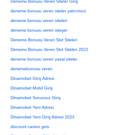
Deneme Bonusu Veren Siteler Giriş
deneme bonusu veren siteler yatırımsız
deneme bonusu veren siteleri
deneme bonusu veren siteşer
Deneme Bonusu Veren Slot Siteleri
Deneme Bonusu Veren Slot Siteleri 2022
deneme bonusu veren yasal siteler
denemebonusu veren
Dinamobet Giriş Adresi
Dinamobet Mobil Giriş
Dinamobet Sorunsuz Giriş
Dinamobet Yeni Adresi
Dinamobet Yeni Giriş Adresi 2023
discount casino giris