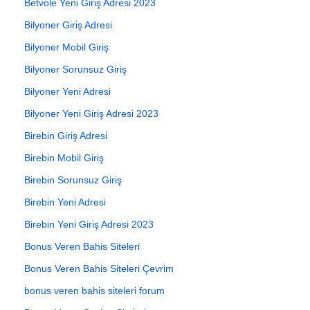
Betvole Yeni Giriş Adresi 2023
Bilyoner Giriş Adresi
Bilyoner Mobil Giriş
Bilyoner Sorunsuz Giriş
Bilyoner Yeni Adresi
Bilyoner Yeni Giriş Adresi 2023
Birebin Giriş Adresi
Birebin Mobil Giriş
Birebin Sorunsuz Giriş
Birebin Yeni Adresi
Birebin Yeni Giriş Adresi 2023
Bonus Veren Bahis Siteleri
Bonus Veren Bahis Siteleri Çevrim
bonus veren bahis siteleri forum