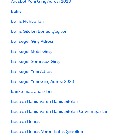
Aresbet Yeni Giriş Adresi 2023
bahis
Bahis Rehberleri
Bahis Siteleri Bonus Çeşitleri
Bahsegel Giriş Adresi
Bahsegel Mobil Giriş
Bahsegel Sorunsuz Giriş
Bahsegel Yeni Adresi
Bahsegel Yeni Giriş Adresi 2023
banko maç analizleri
Bedava Bahis Veren Bahis Siteleri
Bedava Bahis Veren Bahis Siteleri Çevrim Şartları
Bedava Bonus
Bedava Bonus Veren Bahis Şirketleri