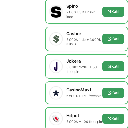
Spino
Katıl
2.000 USDT nakit
iade
Casher
Katıl
5.000₺ iade + 1.000₺
risksiz
Jokera
Katıl
3.000₺ %200 + 50
freespin
CasinoMaxi
Katıl
6.500₺ + 150 freespin
Hitpot
Katıl
5.000₺ + 100 freespin