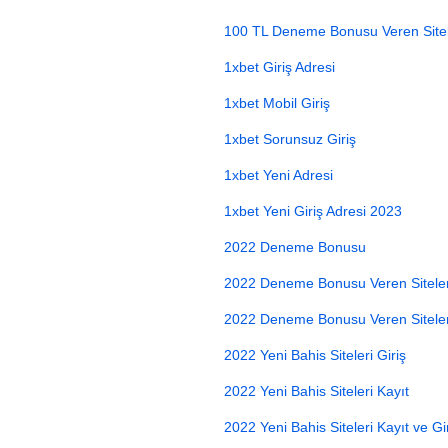
100 TL Deneme Bonusu Veren Site
1xbet Giriş Adresi
1xbet Mobil Giriş
1xbet Sorunsuz Giriş
1xbet Yeni Adresi
1xbet Yeni Giriş Adresi 2023
2022 Deneme Bonusu
2022 Deneme Bonusu Veren Sitele
2022 Deneme Bonusu Veren Siteler
2022 Yeni Bahis Siteleri Giriş
2022 Yeni Bahis Siteleri Kayıt
2022 Yeni Bahis Siteleri Kayıt ve Gi