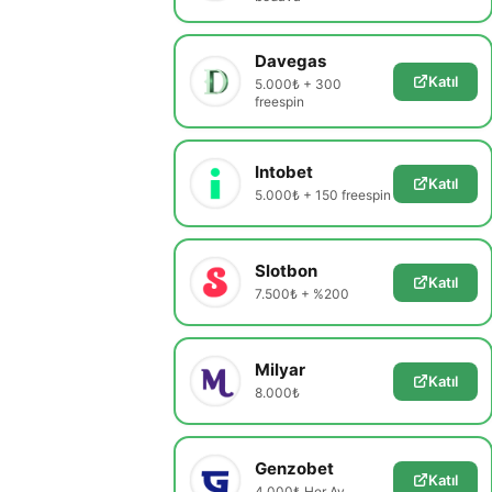
Davegas
Katıl
5.000₺ + 300
freespin
Intobet
Katıl
5.000₺ + 150 freespin
Slotbon
Katıl
7.500₺ + %200
Milyar
Katıl
8.000₺
Genzobet
Katıl
4.000₺ Her Ay