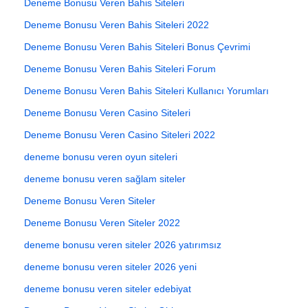
Deneme Bonusu Veren Bahis Siteleri
Deneme Bonusu Veren Bahis Siteleri 2022
Deneme Bonusu Veren Bahis Siteleri Bonus Çevrimi
Deneme Bonusu Veren Bahis Siteleri Forum
Deneme Bonusu Veren Bahis Siteleri Kullanıcı Yorumları
Deneme Bonusu Veren Casino Siteleri
Deneme Bonusu Veren Casino Siteleri 2022
deneme bonusu veren oyun siteleri
deneme bonusu veren sağlam siteler
Deneme Bonusu Veren Siteler
Deneme Bonusu Veren Siteler 2022
deneme bonusu veren siteler 2026 yatırımsız
deneme bonusu veren siteler 2026 yeni
deneme bonusu veren siteler edebiyat