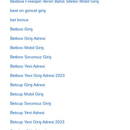
Bedava Freespin Veren Bahis Siteleri Mobil Giriş
best on güncel giriş
bet bonus
Betboo Giriş
Betboo Giriş Adresi
Betboo Mobil Giriş
Betboo Sorunsuz Giriş
Betboo Yeni Adresi
Betboo Yeni Giriş Adresi 2023
Betcup Giriş Adresi
Betcup Mobil Giriş
Betcup Sorunsuz Giriş
Betcup Yeni Adresi
Betcup Yeni Giriş Adresi 2023