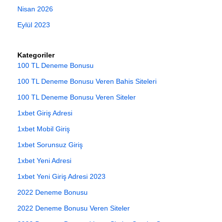
Nisan 2026
Eylül 2023
Kategoriler
100 TL Deneme Bonusu
100 TL Deneme Bonusu Veren Bahis Siteleri
100 TL Deneme Bonusu Veren Siteler
1xbet Giriş Adresi
1xbet Mobil Giriş
1xbet Sorunsuz Giriş
1xbet Yeni Adresi
1xbet Yeni Giriş Adresi 2023
2022 Deneme Bonusu
2022 Deneme Bonusu Veren Siteler