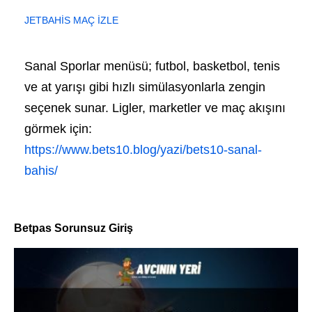
JETBAHİS MAÇ İZLE
Sanal Sporlar menüsü; futbol, basketbol, tenis
ve at yarışı gibi hızlı simülasyonlarla zengin
seçenek sunar. Ligler, marketler ve maç akışını
görmek için:
https://www.bets10.blog/yazi/bets10-sanal-
bahis/
Betpas Sorunsuz Giriş