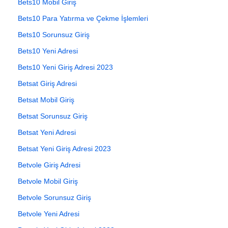
Bets10 Mobil Giriş
Bets10 Para Yatırma ve Çekme İşlemleri
Bets10 Sorunsuz Giriş
Bets10 Yeni Adresi
Bets10 Yeni Giriş Adresi 2023
Betsat Giriş Adresi
Betsat Mobil Giriş
Betsat Sorunsuz Giriş
Betsat Yeni Adresi
Betsat Yeni Giriş Adresi 2023
Betvole Giriş Adresi
Betvole Mobil Giriş
Betvole Sorunsuz Giriş
Betvole Yeni Adresi