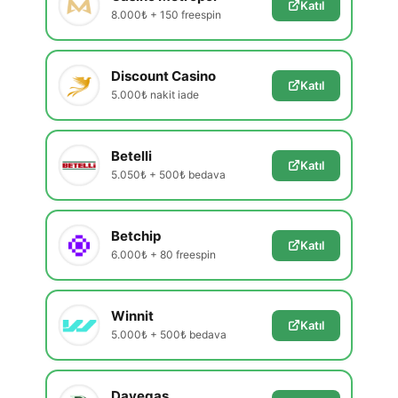
Katıl
8.000₺ + 150 freespin
Discount Casino
Katıl
5.000₺ nakit iade
Betelli
Katıl
5.050₺ + 500₺ bedava
Betchip
Katıl
6.000₺ + 80 freespin
Winnit
Katıl
5.000₺ + 500₺ bedava
Davegas