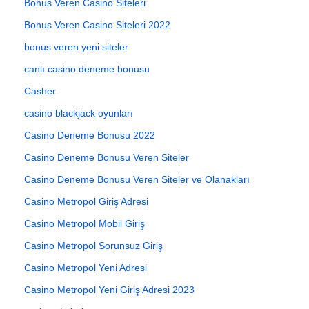
Bonus Veren Casino Siteleri
Bonus Veren Casino Siteleri 2022
bonus veren yeni siteler
canlı casino deneme bonusu
Casher
casino blackjack oyunları
Casino Deneme Bonusu 2022
Casino Deneme Bonusu Veren Siteler
Casino Deneme Bonusu Veren Siteler ve Olanakları
Casino Metropol Giriş Adresi
Casino Metropol Mobil Giriş
Casino Metropol Sorunsuz Giriş
Casino Metropol Yeni Adresi
Casino Metropol Yeni Giriş Adresi 2023