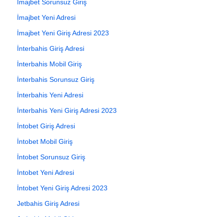
İmajbet Sorunsuz Giriş
İmajbet Yeni Adresi
İmajbet Yeni Giriş Adresi 2023
İnterbahis Giriş Adresi
İnterbahis Mobil Giriş
İnterbahis Sorunsuz Giriş
İnterbahis Yeni Adresi
İnterbahis Yeni Giriş Adresi 2023
İntobet Giriş Adresi
İntobet Mobil Giriş
İntobet Sorunsuz Giriş
İntobet Yeni Adresi
İntobet Yeni Giriş Adresi 2023
Jetbahis Giriş Adresi