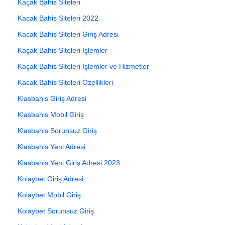
Kaçak Bahis Siteleri
Kacak Bahis Siteleri 2022
Kacak Bahis Siteleri Giriş Adresi
Kaçak Bahis Siteleri İşlemler
Kaçak Bahis Siteleri İşlemler ve Hizmetler
Kacak Bahis Siteleri Özellikleri
Klasbahis Giriş Adresi
Klasbahis Mobil Giriş
Klasbahis Sorunsuz Giriş
Klasbahis Yeni Adresi
Klasbahis Yeni Giriş Adresi 2023
Kolaybet Giriş Adresi
Kolaybet Mobil Giriş
Kolaybet Sorunsuz Giriş