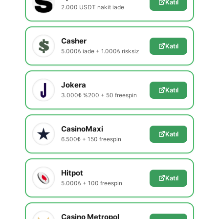
Katıl
2.000 USDT nakit iade
Casher
Katıl
5.000₺ iade + 1.000₺ risksiz
Jokera
Katıl
3.000₺ %200 + 50 freespin
CasinoMaxi
Katıl
6.500₺ + 150 freespin
Hitpot
Katıl
5.000₺ + 100 freespin
Casino Metropol