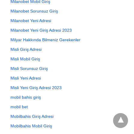
Milanobet Mobil Giriş
Milanobet Sorunsuz Giriş
Milanobet Yeni Adresi
Milanobet Yeni Giriş Adresi 2023
Milyar Hakkında Bilmeniz Gerekenler
Misli Giriş Adresi
Misli Mobil Giriş
Misli Sorunsuz Giriş
Misli Yeni Adresi
Misli Yeni Giriş Adresi 2023
mobil bahis giriş
mobil bet
Mobilbahis Giriş Adresi
Mobilbahis Mobil Giriş