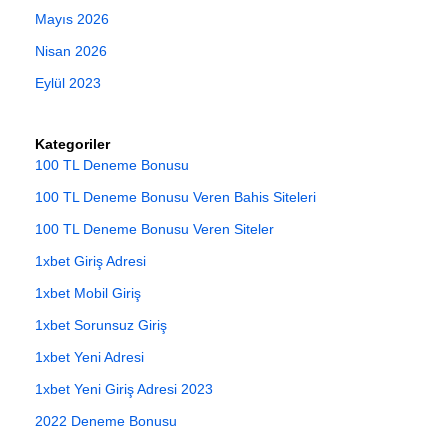
Mayıs 2026
Nisan 2026
Eylül 2023
Kategoriler
100 TL Deneme Bonusu
100 TL Deneme Bonusu Veren Bahis Siteleri
100 TL Deneme Bonusu Veren Siteler
1xbet Giriş Adresi
1xbet Mobil Giriş
1xbet Sorunsuz Giriş
1xbet Yeni Adresi
1xbet Yeni Giriş Adresi 2023
2022 Deneme Bonusu