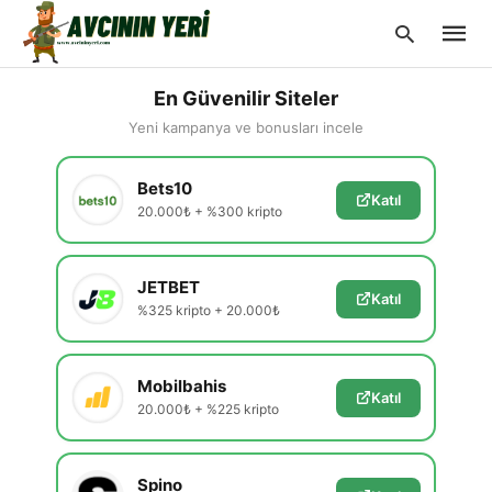
En Güvenilir Siteler
Yeni kampanya ve bonusları incele
Type
Bets10
your
Katıl
searc
20.000₺ + %300 kripto
query
and
hit
enter:
JETBET
Katıl
%325 kripto + 20.000₺
Mobilbahis
Katıl
20.000₺ + %225 kripto
Spino