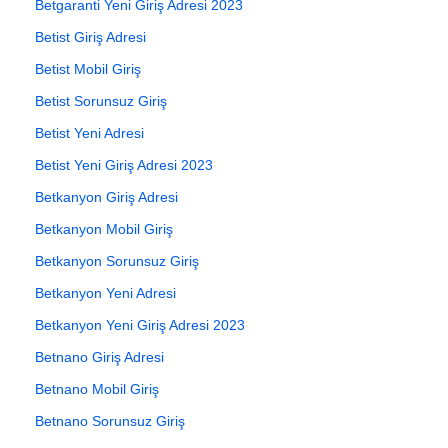
Betgaranti Yeni Giriş Adresi 2023
Betist Giriş Adresi
Betist Mobil Giriş
Betist Sorunsuz Giriş
Betist Yeni Adresi
Betist Yeni Giriş Adresi 2023
Betkanyon Giriş Adresi
Betkanyon Mobil Giriş
Betkanyon Sorunsuz Giriş
Betkanyon Yeni Adresi
Betkanyon Yeni Giriş Adresi 2023
Betnano Giriş Adresi
Betnano Mobil Giriş
Betnano Sorunsuz Giriş