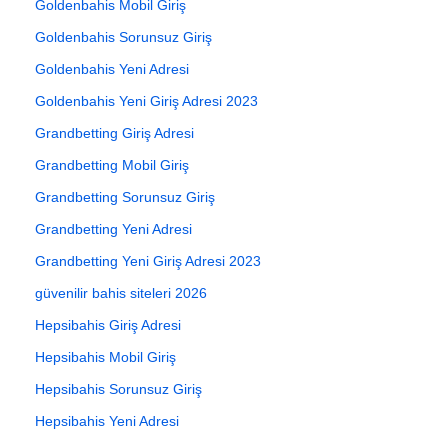
Goldenbahis Mobil Giriş
Goldenbahis Sorunsuz Giriş
Goldenbahis Yeni Adresi
Goldenbahis Yeni Giriş Adresi 2023
Grandbetting Giriş Adresi
Grandbetting Mobil Giriş
Grandbetting Sorunsuz Giriş
Grandbetting Yeni Adresi
Grandbetting Yeni Giriş Adresi 2023
güvenilir bahis siteleri 2026
Hepsibahis Giriş Adresi
Hepsibahis Mobil Giriş
Hepsibahis Sorunsuz Giriş
Hepsibahis Yeni Adresi