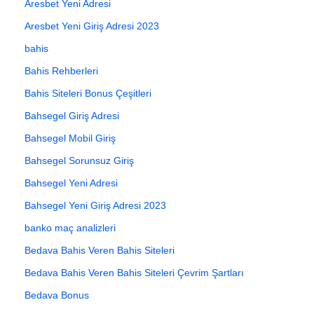
Aresbet Yeni Adresi
Aresbet Yeni Giriş Adresi 2023
bahis
Bahis Rehberleri
Bahis Siteleri Bonus Çeşitleri
Bahsegel Giriş Adresi
Bahsegel Mobil Giriş
Bahsegel Sorunsuz Giriş
Bahsegel Yeni Adresi
Bahsegel Yeni Giriş Adresi 2023
banko maç analizleri
Bedava Bahis Veren Bahis Siteleri
Bedava Bahis Veren Bahis Siteleri Çevrim Şartları
Bedava Bonus