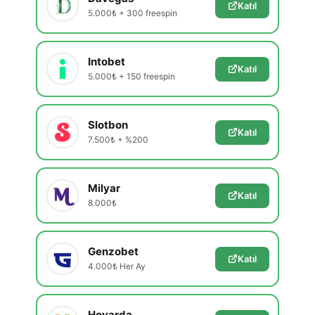
Katıl
5.000₺ + 300 freespin
Intobet
Katıl
5.000₺ + 150 freespin
Slotbon
Katıl
7.500₺ + %200
Milyar
Katıl
8.000₺
Genzobet
Katıl
4.000₺ Her Ay
Hovarda