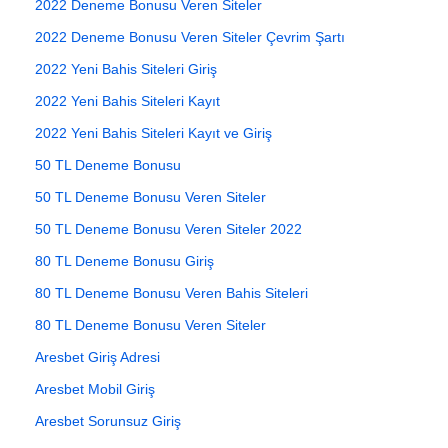
2022 Deneme Bonusu Veren Siteler
2022 Deneme Bonusu Veren Siteler Çevrim Şartı
2022 Yeni Bahis Siteleri Giriş
2022 Yeni Bahis Siteleri Kayıt
2022 Yeni Bahis Siteleri Kayıt ve Giriş
50 TL Deneme Bonusu
50 TL Deneme Bonusu Veren Siteler
50 TL Deneme Bonusu Veren Siteler 2022
80 TL Deneme Bonusu Giriş
80 TL Deneme Bonusu Veren Bahis Siteleri
80 TL Deneme Bonusu Veren Siteler
Aresbet Giriş Adresi
Aresbet Mobil Giriş
Aresbet Sorunsuz Giriş