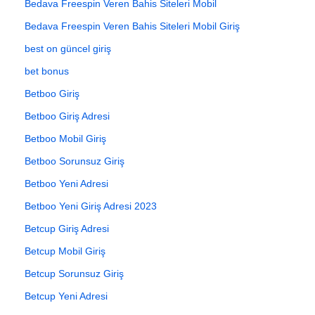
Bedava Freespin Veren Bahis Siteleri Mobil
Bedava Freespin Veren Bahis Siteleri Mobil Giriş
best on güncel giriş
bet bonus
Betboo Giriş
Betboo Giriş Adresi
Betboo Mobil Giriş
Betboo Sorunsuz Giriş
Betboo Yeni Adresi
Betboo Yeni Giriş Adresi 2023
Betcup Giriş Adresi
Betcup Mobil Giriş
Betcup Sorunsuz Giriş
Betcup Yeni Adresi