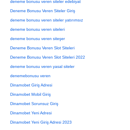
deneme bonusu veren siteler edebiyat
Deneme Bonusu Veren Siteler Giriş
deneme bonusu veren siteler yatırımsız
deneme bonusu veren siteleri
deneme bonusu veren siteşer
Deneme Bonusu Veren Slot Siteleri
Deneme Bonusu Veren Slot Siteleri 2022
deneme bonusu veren yasal siteler
denemebonusu veren
Dinamobet Giriş Adresi
Dinamobet Mobil Giriş
Dinamobet Sorunsuz Giriş
Dinamobet Yeni Adresi
Dinamobet Yeni Giriş Adresi 2023