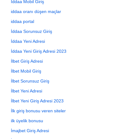
İddaa Mobil Giriş
iddaa oranı düşen maçlar
iddaa portal
İddaa Sorunsuz Giriş
İddaa Yeni Adresi
İddaa Yeni Giriş Adresi 2023
İlbet Giriş Adresi
İlbet Mobil Giriş
İlbet Sorunsuz Giriş
İlbet Yeni Adresi
İlbet Yeni Giriş Adresi 2023
İlk giriş bonusu veren siteler
ilk üyelik bonusu
İmajbet Giriş Adresi