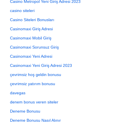
Casino Metropol Yeni Giriş Adresi 2023
casino siteleri
Casino Siteleri Bonusları
Casinomaxi Giriş Adresi
Casinomaxi Mobil Giriş
Casinomaxi Sorunsuz Giriş
Casinomaxi Yeni Adresi
Casinomaxi Yeni Giriş Adresi 2023
çevrimsiz hoş geldin bonusu
çevrimsiz yatırım bonusu
davegas
denem bonus veren siteler
Deneme Bonusu
Deneme Bonusu Nasıl Alınır