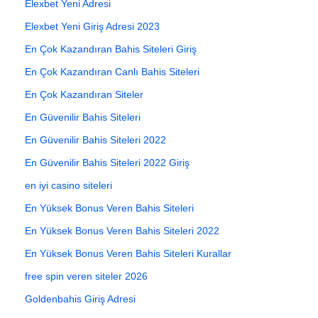
Elexbet Yeni Adresi
Elexbet Yeni Giriş Adresi 2023
En Çok Kazandıran Bahis Siteleri Giriş
En Çok Kazandıran Canlı Bahis Siteleri
En Çok Kazandıran Siteler
En Güvenilir Bahis Siteleri
En Güvenilir Bahis Siteleri 2022
En Güvenilir Bahis Siteleri 2022 Giriş
en iyi casino siteleri
En Yüksek Bonus Veren Bahis Siteleri
En Yüksek Bonus Veren Bahis Siteleri 2022
En Yüksek Bonus Veren Bahis Siteleri Kurallar
free spin veren siteler 2026
Goldenbahis Giriş Adresi