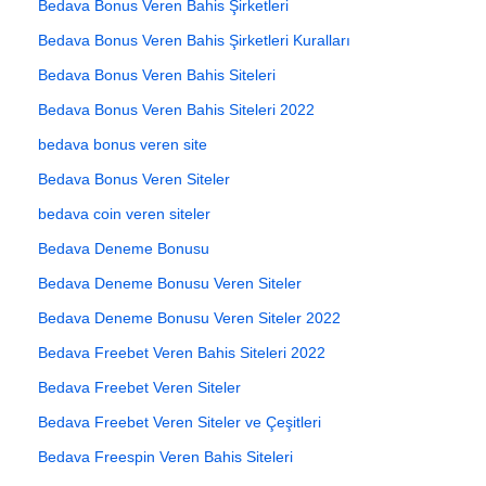
Bedava Bonus Veren Bahis Şirketleri
Bedava Bonus Veren Bahis Şirketleri Kuralları
Bedava Bonus Veren Bahis Siteleri
Bedava Bonus Veren Bahis Siteleri 2022
bedava bonus veren site
Bedava Bonus Veren Siteler
bedava coin veren siteler
Bedava Deneme Bonusu
Bedava Deneme Bonusu Veren Siteler
Bedava Deneme Bonusu Veren Siteler 2022
Bedava Freebet Veren Bahis Siteleri 2022
Bedava Freebet Veren Siteler
Bedava Freebet Veren Siteler ve Çeşitleri
Bedava Freespin Veren Bahis Siteleri