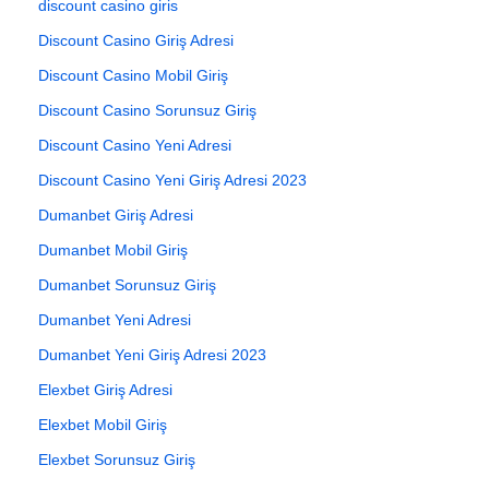
discount casino giris
Discount Casino Giriş Adresi
Discount Casino Mobil Giriş
Discount Casino Sorunsuz Giriş
Discount Casino Yeni Adresi
Discount Casino Yeni Giriş Adresi 2023
Dumanbet Giriş Adresi
Dumanbet Mobil Giriş
Dumanbet Sorunsuz Giriş
Dumanbet Yeni Adresi
Dumanbet Yeni Giriş Adresi 2023
Elexbet Giriş Adresi
Elexbet Mobil Giriş
Elexbet Sorunsuz Giriş