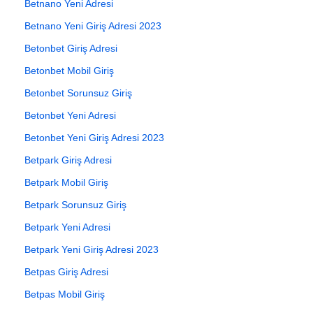
Betnano Yeni Adresi
Betnano Yeni Giriş Adresi 2023
Betonbet Giriş Adresi
Betonbet Mobil Giriş
Betonbet Sorunsuz Giriş
Betonbet Yeni Adresi
Betonbet Yeni Giriş Adresi 2023
Betpark Giriş Adresi
Betpark Mobil Giriş
Betpark Sorunsuz Giriş
Betpark Yeni Adresi
Betpark Yeni Giriş Adresi 2023
Betpas Giriş Adresi
Betpas Mobil Giriş