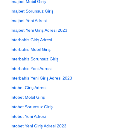
İmajbet Mobil Giriş
İmajbet Sorunsuz Giriş
İmajbet Yeni Adresi
İmajbet Yeni Giriş Adresi 2023
İnterbahis Giriş Adresi
İnterbahis Mobil Giriş
İnterbahis Sorunsuz Giriş
İnterbahis Yeni Adresi
İnterbahis Yeni Giriş Adresi 2023
İntobet Giriş Adresi
İntobet Mobil Giriş
İntobet Sorunsuz Giriş
İntobet Yeni Adresi
İntobet Yeni Giriş Adresi 2023