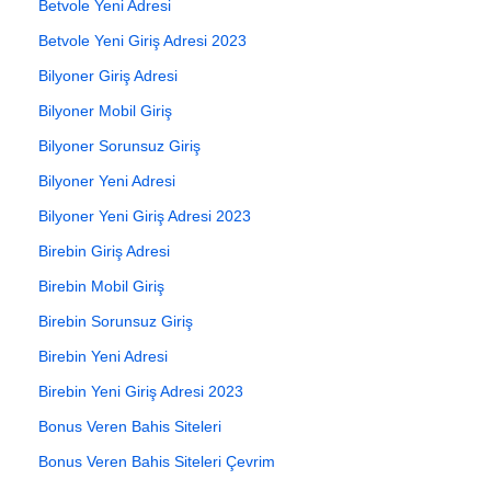
Betvole Yeni Adresi
Betvole Yeni Giriş Adresi 2023
Bilyoner Giriş Adresi
Bilyoner Mobil Giriş
Bilyoner Sorunsuz Giriş
Bilyoner Yeni Adresi
Bilyoner Yeni Giriş Adresi 2023
Birebin Giriş Adresi
Birebin Mobil Giriş
Birebin Sorunsuz Giriş
Birebin Yeni Adresi
Birebin Yeni Giriş Adresi 2023
Bonus Veren Bahis Siteleri
Bonus Veren Bahis Siteleri Çevrim