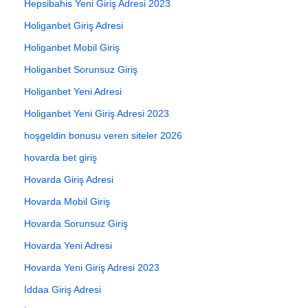
Hepsibahis Yeni Giriş Adresi 2023
Holiganbet Giriş Adresi
Holiganbet Mobil Giriş
Holiganbet Sorunsuz Giriş
Holiganbet Yeni Adresi
Holiganbet Yeni Giriş Adresi 2023
hoşgeldin bonusu veren siteler 2026
hovarda bet giriş
Hovarda Giriş Adresi
Hovarda Mobil Giriş
Hovarda Sorunsuz Giriş
Hovarda Yeni Adresi
Hovarda Yeni Giriş Adresi 2023
İddaa Giriş Adresi