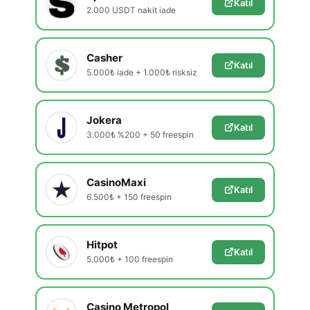
Katıl
2.000 USDT nakit iade
Casher
Katıl
5.000₺ iade + 1.000₺ risksiz
Jokera
Katıl
3.000₺ %200 + 50 freespin
CasinoMaxi
Katıl
6.500₺ + 150 freespin
Hitpot
Katıl
5.000₺ + 100 freespin
Casino Metropol