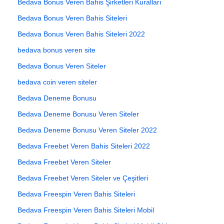
Bedava Bonus Veren Bahis Şirketleri Kuralları
Bedava Bonus Veren Bahis Siteleri
Bedava Bonus Veren Bahis Siteleri 2022
bedava bonus veren site
Bedava Bonus Veren Siteler
bedava coin veren siteler
Bedava Deneme Bonusu
Bedava Deneme Bonusu Veren Siteler
Bedava Deneme Bonusu Veren Siteler 2022
Bedava Freebet Veren Bahis Siteleri 2022
Bedava Freebet Veren Siteler
Bedava Freebet Veren Siteler ve Çeşitleri
Bedava Freespin Veren Bahis Siteleri
Bedava Freespin Veren Bahis Siteleri Mobil