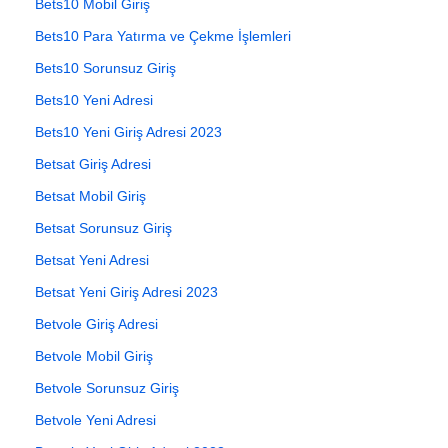
Bets10 Mobil Giriş
Bets10 Para Yatırma ve Çekme İşlemleri
Bets10 Sorunsuz Giriş
Bets10 Yeni Adresi
Bets10 Yeni Giriş Adresi 2023
Betsat Giriş Adresi
Betsat Mobil Giriş
Betsat Sorunsuz Giriş
Betsat Yeni Adresi
Betsat Yeni Giriş Adresi 2023
Betvole Giriş Adresi
Betvole Mobil Giriş
Betvole Sorunsuz Giriş
Betvole Yeni Adresi