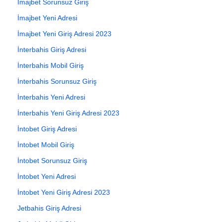
İmajbet Sorunsuz Giriş
İmajbet Yeni Adresi
İmajbet Yeni Giriş Adresi 2023
İnterbahis Giriş Adresi
İnterbahis Mobil Giriş
İnterbahis Sorunsuz Giriş
İnterbahis Yeni Adresi
İnterbahis Yeni Giriş Adresi 2023
İntobet Giriş Adresi
İntobet Mobil Giriş
İntobet Sorunsuz Giriş
İntobet Yeni Adresi
İntobet Yeni Giriş Adresi 2023
Jetbahis Giriş Adresi