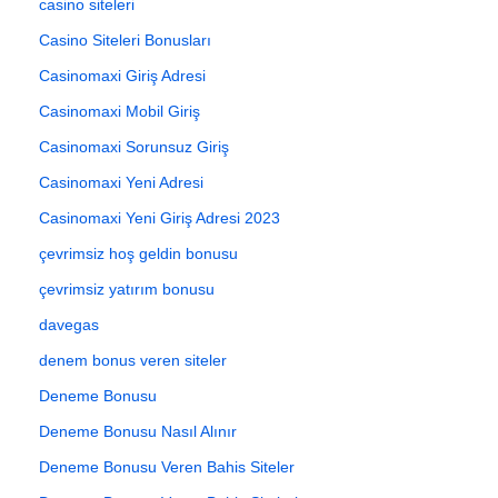
casino siteleri
Casino Siteleri Bonusları
Casinomaxi Giriş Adresi
Casinomaxi Mobil Giriş
Casinomaxi Sorunsuz Giriş
Casinomaxi Yeni Adresi
Casinomaxi Yeni Giriş Adresi 2023
çevrimsiz hoş geldin bonusu
çevrimsiz yatırım bonusu
davegas
denem bonus veren siteler
Deneme Bonusu
Deneme Bonusu Nasıl Alınır
Deneme Bonusu Veren Bahis Siteler