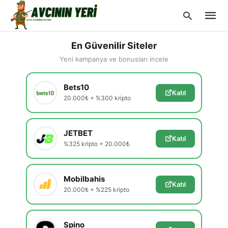
En Güvenilir Siteler
Yeni kampanya ve bonusları incele
Type
Bets10
your
Katıl
searc
20.000₺ + %300 kripto
query
and
hit
enter:
JETBET
Katıl
%325 kripto + 20.000₺
Mobilbahis
Katıl
20.000₺ + %225 kripto
Spino