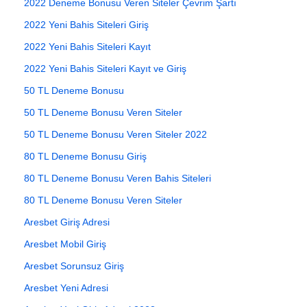
2022 Deneme Bonusu Veren Siteler Çevrim Şartı
2022 Yeni Bahis Siteleri Giriş
2022 Yeni Bahis Siteleri Kayıt
2022 Yeni Bahis Siteleri Kayıt ve Giriş
50 TL Deneme Bonusu
50 TL Deneme Bonusu Veren Siteler
50 TL Deneme Bonusu Veren Siteler 2022
80 TL Deneme Bonusu Giriş
80 TL Deneme Bonusu Veren Bahis Siteleri
80 TL Deneme Bonusu Veren Siteler
Aresbet Giriş Adresi
Aresbet Mobil Giriş
Aresbet Sorunsuz Giriş
Aresbet Yeni Adresi