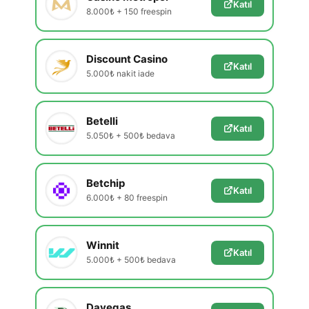
Katıl
8.000₺ + 150 freespin
Discount Casino
Katıl
5.000₺ nakit iade
Betelli
Katıl
5.050₺ + 500₺ bedava
Betchip
Katıl
6.000₺ + 80 freespin
Winnit
Katıl
5.000₺ + 500₺ bedava
Davegas