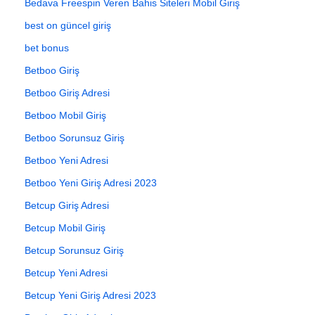
Bedava Freespin Veren Bahis Siteleri Mobil Giriş
best on güncel giriş
bet bonus
Betboo Giriş
Betboo Giriş Adresi
Betboo Mobil Giriş
Betboo Sorunsuz Giriş
Betboo Yeni Adresi
Betboo Yeni Giriş Adresi 2023
Betcup Giriş Adresi
Betcup Mobil Giriş
Betcup Sorunsuz Giriş
Betcup Yeni Adresi
Betcup Yeni Giriş Adresi 2023