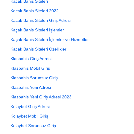
Kaçak Bahis Siteleri
Kacak Bahis Siteleri 2022
Kacak Bahis Siteleri Giriş Adresi
Kaçak Bahis Siteleri İşlemler
Kaçak Bahis Siteleri İşlemler ve Hizmetler
Kacak Bahis Siteleri Özellikleri
Klasbahis Giriş Adresi
Klasbahis Mobil Giriş
Klasbahis Sorunsuz Giriş
Klasbahis Yeni Adresi
Klasbahis Yeni Giriş Adresi 2023
Kolaybet Giriş Adresi
Kolaybet Mobil Giriş
Kolaybet Sorunsuz Giriş