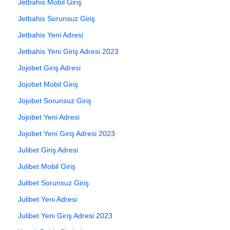
Jetbahis Mobil Giriş
Jetbahis Sorunsuz Giriş
Jetbahis Yeni Adresi
Jetbahis Yeni Giriş Adresi 2023
Jojobet Giriş Adresi
Jojobet Mobil Giriş
Jojobet Sorunsuz Giriş
Jojobet Yeni Adresi
Jojobet Yeni Giriş Adresi 2023
Julibet Giriş Adresi
Julibet Mobil Giriş
Julibet Sorunsuz Giriş
Julibet Yeni Adresi
Julibet Yeni Giriş Adresi 2023