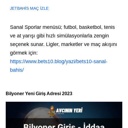
JETBAHİS MAÇ İZLE
Sanal Sporlar menüsü; futbol, basketbol, tenis
ve at yarışı gibi hızlı simülasyonlarla zengin
seçenek sunar. Ligler, marketler ve maç akışını
görmek için:
https://www.bets10.blog/yazi/bets10-sanal-
bahis/
Bilyoner Yeni Giriş Adresi 2023