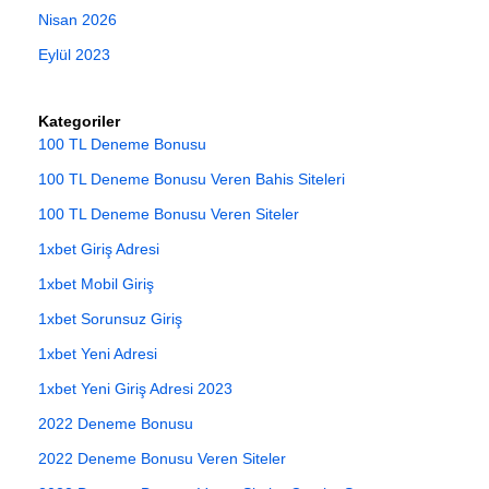
Nisan 2026
Eylül 2023
Kategoriler
100 TL Deneme Bonusu
100 TL Deneme Bonusu Veren Bahis Siteleri
100 TL Deneme Bonusu Veren Siteler
1xbet Giriş Adresi
1xbet Mobil Giriş
1xbet Sorunsuz Giriş
1xbet Yeni Adresi
1xbet Yeni Giriş Adresi 2023
2022 Deneme Bonusu
2022 Deneme Bonusu Veren Siteler