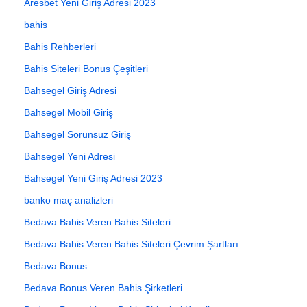
Aresbet Yeni Giriş Adresi 2023
bahis
Bahis Rehberleri
Bahis Siteleri Bonus Çeşitleri
Bahsegel Giriş Adresi
Bahsegel Mobil Giriş
Bahsegel Sorunsuz Giriş
Bahsegel Yeni Adresi
Bahsegel Yeni Giriş Adresi 2023
banko maç analizleri
Bedava Bahis Veren Bahis Siteleri
Bedava Bahis Veren Bahis Siteleri Çevrim Şartları
Bedava Bonus
Bedava Bonus Veren Bahis Şirketleri