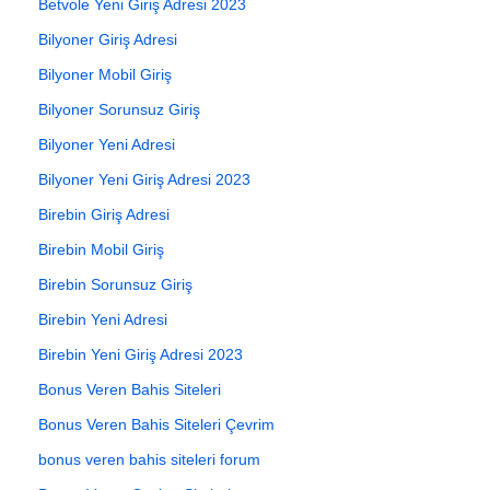
Betvole Yeni Giriş Adresi 2023
Bilyoner Giriş Adresi
Bilyoner Mobil Giriş
Bilyoner Sorunsuz Giriş
Bilyoner Yeni Adresi
Bilyoner Yeni Giriş Adresi 2023
Birebin Giriş Adresi
Birebin Mobil Giriş
Birebin Sorunsuz Giriş
Birebin Yeni Adresi
Birebin Yeni Giriş Adresi 2023
Bonus Veren Bahis Siteleri
Bonus Veren Bahis Siteleri Çevrim
bonus veren bahis siteleri forum