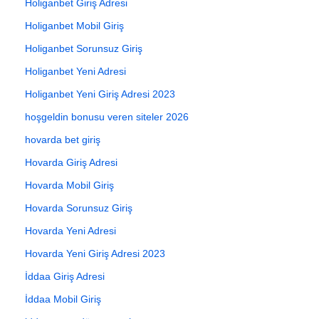
Holiganbet Giriş Adresi
Holiganbet Mobil Giriş
Holiganbet Sorunsuz Giriş
Holiganbet Yeni Adresi
Holiganbet Yeni Giriş Adresi 2023
hoşgeldin bonusu veren siteler 2026
hovarda bet giriş
Hovarda Giriş Adresi
Hovarda Mobil Giriş
Hovarda Sorunsuz Giriş
Hovarda Yeni Adresi
Hovarda Yeni Giriş Adresi 2023
İddaa Giriş Adresi
İddaa Mobil Giriş