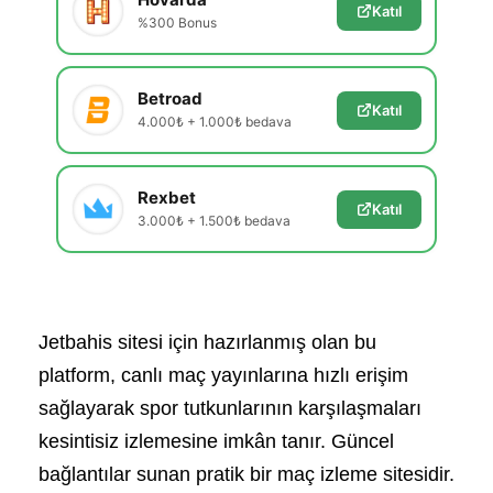
Katıl
%300 Bonus
Betroad
Katıl
4.000₺ + 1.000₺ bedava
Rexbet
Katıl
3.000₺ + 1.500₺ bedava
Jetbahis sitesi için hazırlanmış olan bu
platform, canlı maç yayınlarına hızlı erişim
sağlayarak spor tutkunlarının karşılaşmaları
kesintisiz izlemesine imkân tanır. Güncel
bağlantılar sunan pratik bir maç izleme sitesidir.