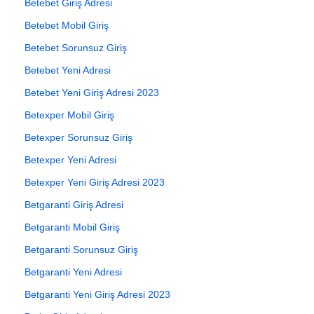
Betebet Giriş Adresi
Betebet Mobil Giriş
Betebet Sorunsuz Giriş
Betebet Yeni Adresi
Betebet Yeni Giriş Adresi 2023
Betexper Mobil Giriş
Betexper Sorunsuz Giriş
Betexper Yeni Adresi
Betexper Yeni Giriş Adresi 2023
Betgaranti Giriş Adresi
Betgaranti Mobil Giriş
Betgaranti Sorunsuz Giriş
Betgaranti Yeni Adresi
Betgaranti Yeni Giriş Adresi 2023