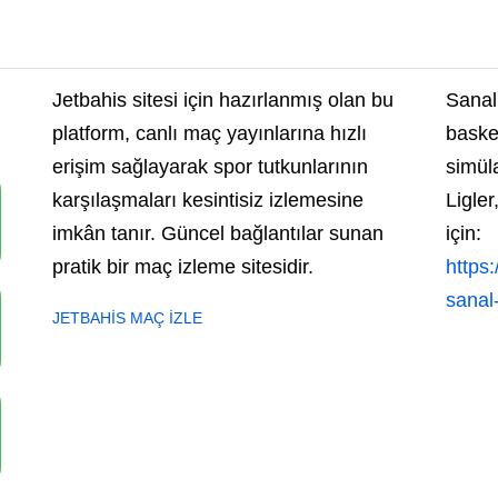
Jetbahis sitesi için hazırlanmış olan bu
Sanal
platform, canlı maç yayınlarına hızlı
basket
erişim sağlayarak spor tutkunlarının
simül
karşılaşmaları kesintisiz izlemesine
Ligle
imkân tanır. Güncel bağlantılar sunan
için:
pratik bir maç izleme sitesidir.
https
sanal
JETBAHİS MAÇ İZLE