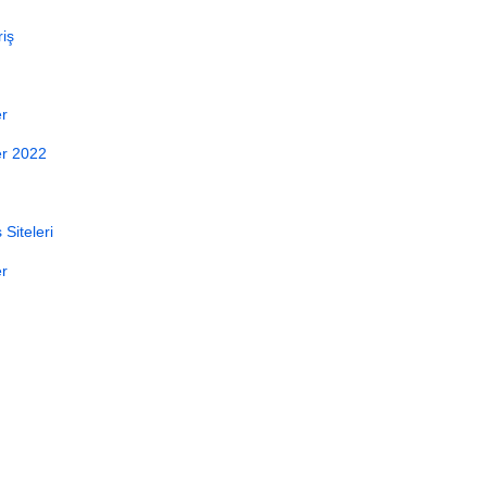
riş
r
er 2022
Siteleri
r