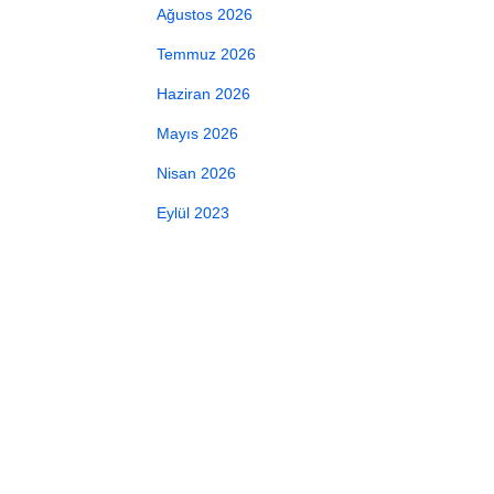
Ağustos 2026
Temmuz 2026
Haziran 2026
Mayıs 2026
Nisan 2026
Eylül 2023