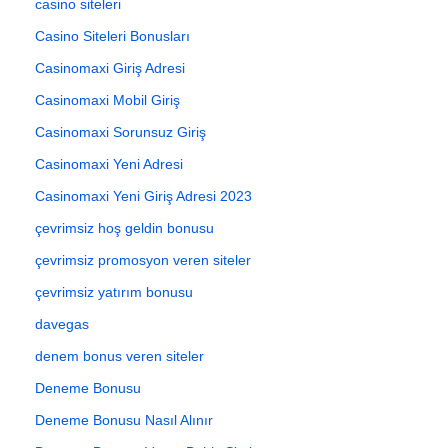
casino siteleri
Casino Siteleri Bonusları
Casinomaxi Giriş Adresi
Casinomaxi Mobil Giriş
Casinomaxi Sorunsuz Giriş
Casinomaxi Yeni Adresi
Casinomaxi Yeni Giriş Adresi 2023
çevrimsiz hoş geldin bonusu
çevrimsiz promosyon veren siteler
çevrimsiz yatırım bonusu
davegas
denem bonus veren siteler
Deneme Bonusu
Deneme Bonusu Nasıl Alınır