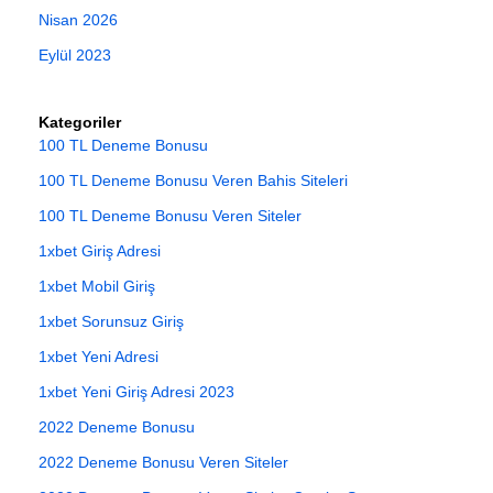
Nisan 2026
Eylül 2023
Kategoriler
100 TL Deneme Bonusu
100 TL Deneme Bonusu Veren Bahis Siteleri
100 TL Deneme Bonusu Veren Siteler
1xbet Giriş Adresi
1xbet Mobil Giriş
1xbet Sorunsuz Giriş
1xbet Yeni Adresi
1xbet Yeni Giriş Adresi 2023
2022 Deneme Bonusu
2022 Deneme Bonusu Veren Siteler