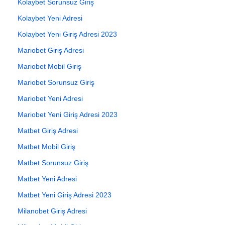
Kolaybet Sorunsuz Giriş
Kolaybet Yeni Adresi
Kolaybet Yeni Giriş Adresi 2023
Mariobet Giriş Adresi
Mariobet Mobil Giriş
Mariobet Sorunsuz Giriş
Mariobet Yeni Adresi
Mariobet Yeni Giriş Adresi 2023
Matbet Giriş Adresi
Matbet Mobil Giriş
Matbet Sorunsuz Giriş
Matbet Yeni Adresi
Matbet Yeni Giriş Adresi 2023
Milanobet Giriş Adresi