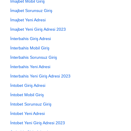
İmajbet Mobil Giriş
İmajbet Sorunsuz Giriş
İmajbet Yeni Adresi
İmajbet Yeni Giriş Adresi 2023
İnterbahis Giriş Adresi
İnterbahis Mobil Giriş
İnterbahis Sorunsuz Giriş
İnterbahis Yeni Adresi
İnterbahis Yeni Giriş Adresi 2023
İntobet Giriş Adresi
İntobet Mobil Giriş
İntobet Sorunsuz Giriş
İntobet Yeni Adresi
İntobet Yeni Giriş Adresi 2023