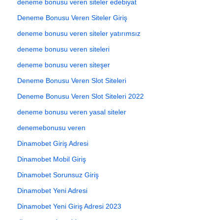
deneme bonusu veren siteler edebiyat
Deneme Bonusu Veren Siteler Giriş
deneme bonusu veren siteler yatırımsız
deneme bonusu veren siteleri
deneme bonusu veren siteşer
Deneme Bonusu Veren Slot Siteleri
Deneme Bonusu Veren Slot Siteleri 2022
deneme bonusu veren yasal siteler
denemebonusu veren
Dinamobet Giriş Adresi
Dinamobet Mobil Giriş
Dinamobet Sorunsuz Giriş
Dinamobet Yeni Adresi
Dinamobet Yeni Giriş Adresi 2023