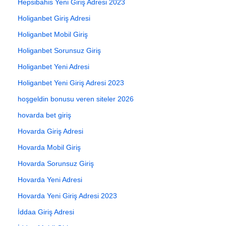
Hepsibahis Yeni Giriş Adresi 2023
Holiganbet Giriş Adresi
Holiganbet Mobil Giriş
Holiganbet Sorunsuz Giriş
Holiganbet Yeni Adresi
Holiganbet Yeni Giriş Adresi 2023
hoşgeldin bonusu veren siteler 2026
hovarda bet giriş
Hovarda Giriş Adresi
Hovarda Mobil Giriş
Hovarda Sorunsuz Giriş
Hovarda Yeni Adresi
Hovarda Yeni Giriş Adresi 2023
İddaa Giriş Adresi