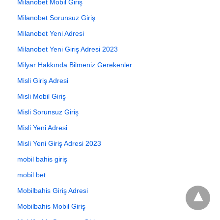
Milanobet Mobil Giriş
Milanobet Sorunsuz Giriş
Milanobet Yeni Adresi
Milanobet Yeni Giriş Adresi 2023
Milyar Hakkında Bilmeniz Gerekenler
Misli Giriş Adresi
Misli Mobil Giriş
Misli Sorunsuz Giriş
Misli Yeni Adresi
Misli Yeni Giriş Adresi 2023
mobil bahis giriş
mobil bet
Mobilbahis Giriş Adresi
Mobilbahis Mobil Giriş