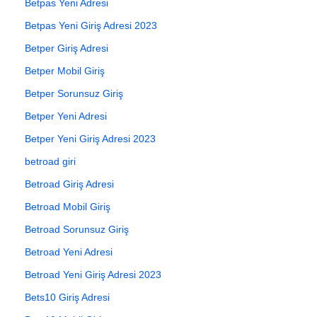
Betpas Yeni Adresi
Betpas Yeni Giriş Adresi 2023
Betper Giriş Adresi
Betper Mobil Giriş
Betper Sorunsuz Giriş
Betper Yeni Adresi
Betper Yeni Giriş Adresi 2023
betroad giri
Betroad Giriş Adresi
Betroad Mobil Giriş
Betroad Sorunsuz Giriş
Betroad Yeni Adresi
Betroad Yeni Giriş Adresi 2023
Bets10 Giriş Adresi