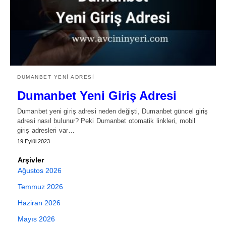
DUMANBET YENI ADRESI
Dumanbet Yeni Giriş Adresi
Dumanbet yeni giriş adresi neden değişti, Dumanbet güncel giriş
adresi nasıl bulunur? Peki Dumanbet otomatik linkleri, mobil
giriş adresleri var…
19 Eylül 2023
Arşivler
Ağustos 2026
Temmuz 2026
Haziran 2026
Mayıs 2026