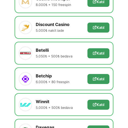
Katıl
8.000₺ + 150 freespin
Discount Casino
Katıl
5.000₺ nakit iade
Betelli
Katıl
5.050₺ + 500₺ bedava
Betchip
Katıl
6.000₺ + 80 freespin
Winnit
Katıl
5.000₺ + 500₺ bedava
Davegas