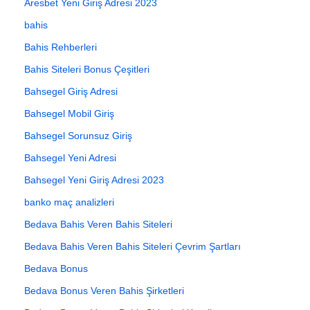
Aresbet Yeni Giriş Adresi 2023
bahis
Bahis Rehberleri
Bahis Siteleri Bonus Çeşitleri
Bahsegel Giriş Adresi
Bahsegel Mobil Giriş
Bahsegel Sorunsuz Giriş
Bahsegel Yeni Adresi
Bahsegel Yeni Giriş Adresi 2023
banko maç analizleri
Bedava Bahis Veren Bahis Siteleri
Bedava Bahis Veren Bahis Siteleri Çevrim Şartları
Bedava Bonus
Bedava Bonus Veren Bahis Şirketleri