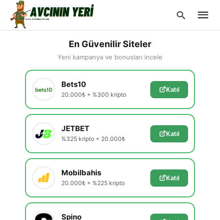
En Güvenilir Siteler
Yeni kampanya ve bonusları incele
Type
Bets10
your
Katıl
searc
20.000₺ + %300 kripto
query
and
hit
enter:
JETBET
Katıl
%325 kripto + 20.000₺
Mobilbahis
Katıl
20.000₺ + %225 kripto
Spino