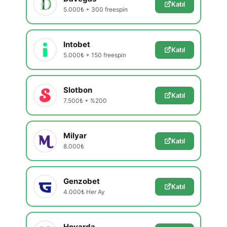
Katıl
5.000₺ + 300 freespin
Intobet
Katıl
5.000₺ + 150 freespin
Slotbon
Katıl
7.500₺ + %200
Milyar
Katıl
8.000₺
Genzobet
Katıl
4.000₺ Her Ay
Hovarda