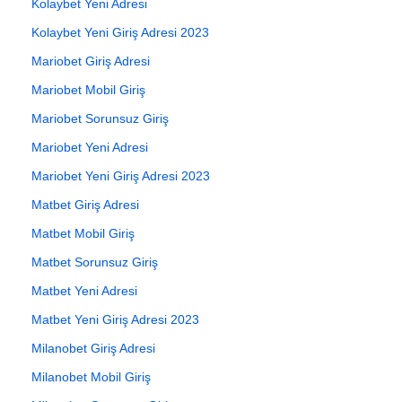
Kolaybet Yeni Adresi
Kolaybet Yeni Giriş Adresi 2023
Mariobet Giriş Adresi
Mariobet Mobil Giriş
Mariobet Sorunsuz Giriş
Mariobet Yeni Adresi
Mariobet Yeni Giriş Adresi 2023
Matbet Giriş Adresi
Matbet Mobil Giriş
Matbet Sorunsuz Giriş
Matbet Yeni Adresi
Matbet Yeni Giriş Adresi 2023
Milanobet Giriş Adresi
Milanobet Mobil Giriş