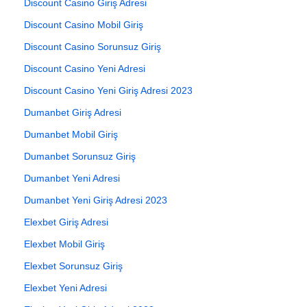
Discount Casino Giriş Adresi
Discount Casino Mobil Giriş
Discount Casino Sorunsuz Giriş
Discount Casino Yeni Adresi
Discount Casino Yeni Giriş Adresi 2023
Dumanbet Giriş Adresi
Dumanbet Mobil Giriş
Dumanbet Sorunsuz Giriş
Dumanbet Yeni Adresi
Dumanbet Yeni Giriş Adresi 2023
Elexbet Giriş Adresi
Elexbet Mobil Giriş
Elexbet Sorunsuz Giriş
Elexbet Yeni Adresi