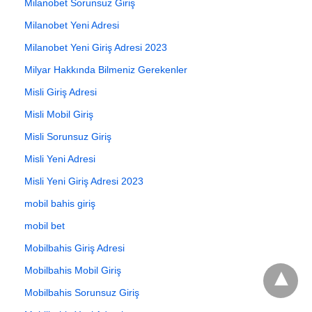
Milanobet Sorunsuz Giriş
Milanobet Yeni Adresi
Milanobet Yeni Giriş Adresi 2023
Milyar Hakkında Bilmeniz Gerekenler
Misli Giriş Adresi
Misli Mobil Giriş
Misli Sorunsuz Giriş
Misli Yeni Adresi
Misli Yeni Giriş Adresi 2023
mobil bahis giriş
mobil bet
Mobilbahis Giriş Adresi
Mobilbahis Mobil Giriş
Mobilbahis Sorunsuz Giriş