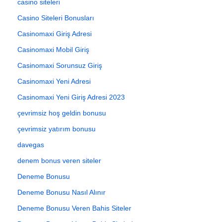
casino siteleri
Casino Siteleri Bonusları
Casinomaxi Giriş Adresi
Casinomaxi Mobil Giriş
Casinomaxi Sorunsuz Giriş
Casinomaxi Yeni Adresi
Casinomaxi Yeni Giriş Adresi 2023
çevrimsiz hoş geldin bonusu
çevrimsiz yatırım bonusu
davegas
denem bonus veren siteler
Deneme Bonusu
Deneme Bonusu Nasıl Alınır
Deneme Bonusu Veren Bahis Siteler