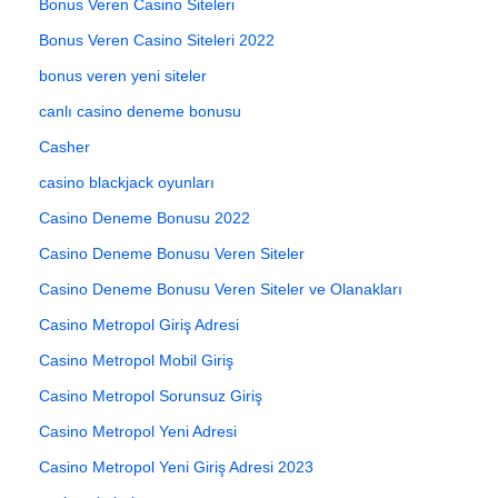
Bonus Veren Casino Siteleri
Bonus Veren Casino Siteleri 2022
bonus veren yeni siteler
canlı casino deneme bonusu
Casher
casino blackjack oyunları
Casino Deneme Bonusu 2022
Casino Deneme Bonusu Veren Siteler
Casino Deneme Bonusu Veren Siteler ve Olanakları
Casino Metropol Giriş Adresi
Casino Metropol Mobil Giriş
Casino Metropol Sorunsuz Giriş
Casino Metropol Yeni Adresi
Casino Metropol Yeni Giriş Adresi 2023