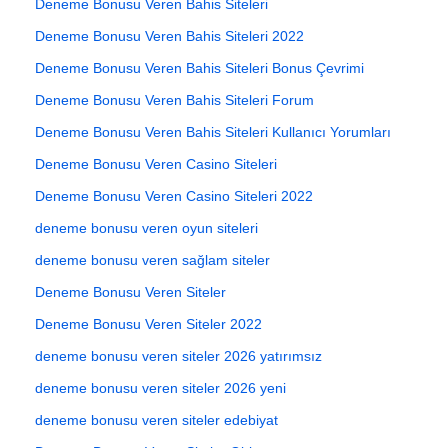
Deneme Bonusu Veren Bahis Siteleri
Deneme Bonusu Veren Bahis Siteleri 2022
Deneme Bonusu Veren Bahis Siteleri Bonus Çevrimi
Deneme Bonusu Veren Bahis Siteleri Forum
Deneme Bonusu Veren Bahis Siteleri Kullanıcı Yorumları
Deneme Bonusu Veren Casino Siteleri
Deneme Bonusu Veren Casino Siteleri 2022
deneme bonusu veren oyun siteleri
deneme bonusu veren sağlam siteler
Deneme Bonusu Veren Siteler
Deneme Bonusu Veren Siteler 2022
deneme bonusu veren siteler 2026 yatırımsız
deneme bonusu veren siteler 2026 yeni
deneme bonusu veren siteler edebiyat