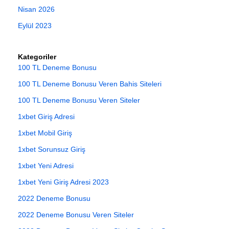
Nisan 2026
Eylül 2023
Kategoriler
100 TL Deneme Bonusu
100 TL Deneme Bonusu Veren Bahis Siteleri
100 TL Deneme Bonusu Veren Siteler
1xbet Giriş Adresi
1xbet Mobil Giriş
1xbet Sorunsuz Giriş
1xbet Yeni Adresi
1xbet Yeni Giriş Adresi 2023
2022 Deneme Bonusu
2022 Deneme Bonusu Veren Siteler