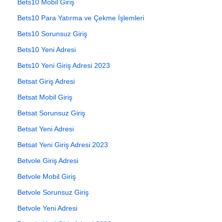
Bets10 Mobil Giriş
Bets10 Para Yatırma ve Çekme İşlemleri
Bets10 Sorunsuz Giriş
Bets10 Yeni Adresi
Bets10 Yeni Giriş Adresi 2023
Betsat Giriş Adresi
Betsat Mobil Giriş
Betsat Sorunsuz Giriş
Betsat Yeni Adresi
Betsat Yeni Giriş Adresi 2023
Betvole Giriş Adresi
Betvole Mobil Giriş
Betvole Sorunsuz Giriş
Betvole Yeni Adresi