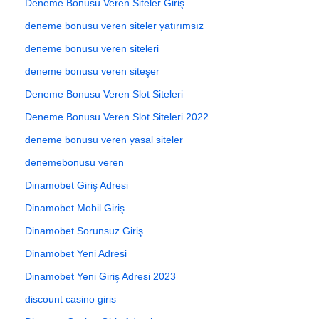
Deneme Bonusu Veren Siteler Giriş
deneme bonusu veren siteler yatırımsız
deneme bonusu veren siteleri
deneme bonusu veren siteşer
Deneme Bonusu Veren Slot Siteleri
Deneme Bonusu Veren Slot Siteleri 2022
deneme bonusu veren yasal siteler
denemebonusu veren
Dinamobet Giriş Adresi
Dinamobet Mobil Giriş
Dinamobet Sorunsuz Giriş
Dinamobet Yeni Adresi
Dinamobet Yeni Giriş Adresi 2023
discount casino giris