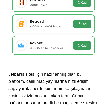
Katıl
%300 Bonus
Betroad
Katıl
4.000₺ + 1.000₺ bedava
Rexbet
Katıl
3.000₺ + 1.500₺ bedava
Jetbahis sitesi için hazırlanmış olan bu
platform, canlı maç yayınlarına hızlı erişim
sağlayarak spor tutkunlarının karşılaşmaları
kesintisiz izlemesine imkân tanır. Güncel
bağlantılar sunan pratik bir maç izleme sitesidir.