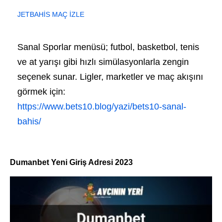
JETBAHİS MAÇ İZLE
Sanal Sporlar menüsü; futbol, basketbol, tenis
ve at yarışı gibi hızlı simülasyonlarla zengin
seçenek sunar. Ligler, marketler ve maç akışını
görmek için:
https://www.bets10.blog/yazi/bets10-sanal-
bahis/
Dumanbet Yeni Giriş Adresi 2023