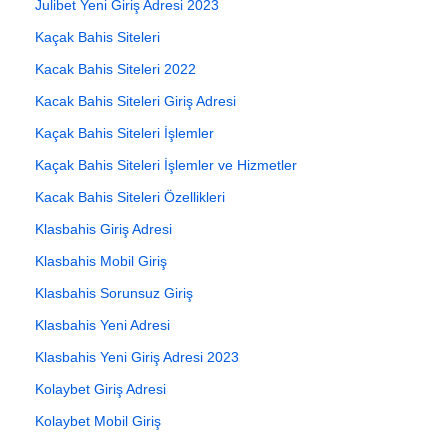
Julibet Yeni Giriş Adresi 2023
Kaçak Bahis Siteleri
Kacak Bahis Siteleri 2022
Kacak Bahis Siteleri Giriş Adresi
Kaçak Bahis Siteleri İşlemler
Kaçak Bahis Siteleri İşlemler ve Hizmetler
Kacak Bahis Siteleri Özellikleri
Klasbahis Giriş Adresi
Klasbahis Mobil Giriş
Klasbahis Sorunsuz Giriş
Klasbahis Yeni Adresi
Klasbahis Yeni Giriş Adresi 2023
Kolaybet Giriş Adresi
Kolaybet Mobil Giriş