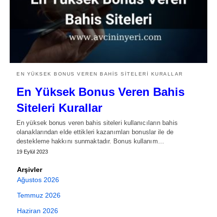
EN YÜKSEK BONUS VEREN BAHIS SITELERI KURALLAR
En Yüksek Bonus Veren Bahis
Siteleri Kurallar
En yüksek bonus veren bahis siteleri kullanıcıların bahis
olanaklarından elde ettikleri kazanımları bonuslar ile de
destekleme hakkını sunmaktadır. Bonus kullanım…
19 Eylül 2023
Arşivler
Ağustos 2026
Temmuz 2026
Haziran 2026