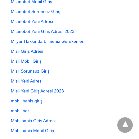
Milanobet Mobil Giriş
Milanobet Sorunsuz Giriş
Milanobet Yeni Adresi
Milanobet Yeni Giriş Adresi 2023
Milyar Hakkında Bilmeniz Gerekenler
Misli Giriş Adresi
Misli Mobil Giriş
Misli Sorunsuz Giriş
Misli Yeni Adresi
Misli Yeni Giriş Adresi 2023
mobil bahis giriş
mobil bet
Mobilbahis Giriş Adresi
Mobilbahis Mobil Giriş