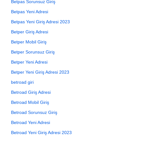
Betpas Sorunsuz Giriş
Betpas Yeni Adresi
Betpas Yeni Giriş Adresi 2023
Betper Giriş Adresi
Betper Mobil Giriş
Betper Sorunsuz Giriş
Betper Yeni Adresi
Betper Yeni Giriş Adresi 2023
betroad giri
Betroad Giriş Adresi
Betroad Mobil Giriş
Betroad Sorunsuz Giriş
Betroad Yeni Adresi
Betroad Yeni Giriş Adresi 2023