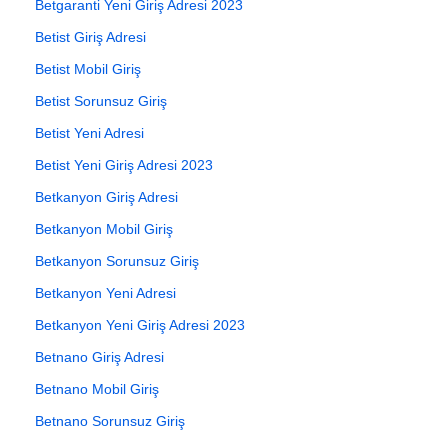
Betgaranti Yeni Giriş Adresi 2023
Betist Giriş Adresi
Betist Mobil Giriş
Betist Sorunsuz Giriş
Betist Yeni Adresi
Betist Yeni Giriş Adresi 2023
Betkanyon Giriş Adresi
Betkanyon Mobil Giriş
Betkanyon Sorunsuz Giriş
Betkanyon Yeni Adresi
Betkanyon Yeni Giriş Adresi 2023
Betnano Giriş Adresi
Betnano Mobil Giriş
Betnano Sorunsuz Giriş