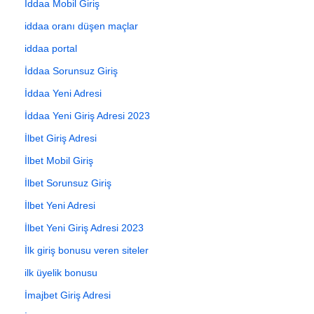
İddaa Mobil Giriş
iddaa oranı düşen maçlar
iddaa portal
İddaa Sorunsuz Giriş
İddaa Yeni Adresi
İddaa Yeni Giriş Adresi 2023
İlbet Giriş Adresi
İlbet Mobil Giriş
İlbet Sorunsuz Giriş
İlbet Yeni Adresi
İlbet Yeni Giriş Adresi 2023
İlk giriş bonusu veren siteler
ilk üyelik bonusu
İmajbet Giriş Adresi