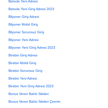
Betvole Yeni Adresi
Betvole Yeni Giriş Adresi 2023
Bilyoner Giriş Adresi
Bilyoner Mobil Giriş
Bilyoner Sorunsuz Giriş
Bilyoner Yeni Adresi
Bilyoner Yeni Giriş Adresi 2023
Birebin Giriş Adresi
Birebin Mobil Giriş
Birebin Sorunsuz Giriş
Birebin Yeni Adresi
Birebin Yeni Giriş Adresi 2023
Bonus Veren Bahis Siteleri
Bonus Veren Bahis Siteleri Çevrim