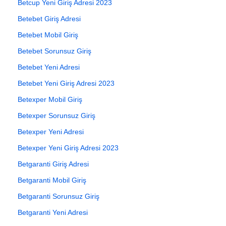
Betcup Yeni Giriş Adresi 2023
Betebet Giriş Adresi
Betebet Mobil Giriş
Betebet Sorunsuz Giriş
Betebet Yeni Adresi
Betebet Yeni Giriş Adresi 2023
Betexper Mobil Giriş
Betexper Sorunsuz Giriş
Betexper Yeni Adresi
Betexper Yeni Giriş Adresi 2023
Betgaranti Giriş Adresi
Betgaranti Mobil Giriş
Betgaranti Sorunsuz Giriş
Betgaranti Yeni Adresi