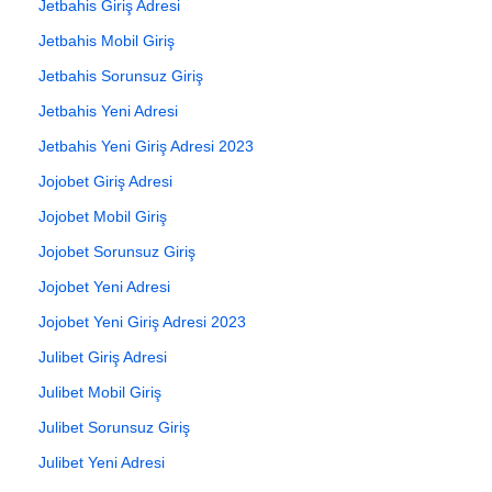
Jetbahis Giriş Adresi
Jetbahis Mobil Giriş
Jetbahis Sorunsuz Giriş
Jetbahis Yeni Adresi
Jetbahis Yeni Giriş Adresi 2023
Jojobet Giriş Adresi
Jojobet Mobil Giriş
Jojobet Sorunsuz Giriş
Jojobet Yeni Adresi
Jojobet Yeni Giriş Adresi 2023
Julibet Giriş Adresi
Julibet Mobil Giriş
Julibet Sorunsuz Giriş
Julibet Yeni Adresi