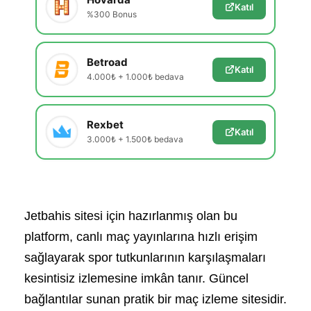
Katıl
%300 Bonus
Betroad
Katıl
4.000₺ + 1.000₺ bedava
Rexbet
Katıl
3.000₺ + 1.500₺ bedava
Jetbahis sitesi için hazırlanmış olan bu
platform, canlı maç yayınlarına hızlı erişim
sağlayarak spor tutkunlarının karşılaşmaları
kesintisiz izlemesine imkân tanır. Güncel
bağlantılar sunan pratik bir maç izleme sitesidir.