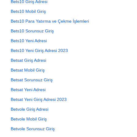
Bets10 Giriş Adresi
Bets10 Mobil Giriş
Bets10 Para Yatırma ve Çekme İşlemleri
Bets10 Sorunsuz Giriş
Bets10 Yeni Adresi
Bets10 Yeni Giriş Adresi 2023
Betsat Giriş Adresi
Betsat Mobil Giriş
Betsat Sorunsuz Giriş
Betsat Yeni Adresi
Betsat Yeni Giriş Adresi 2023
Betvole Giriş Adresi
Betvole Mobil Giriş
Betvole Sorunsuz Giriş