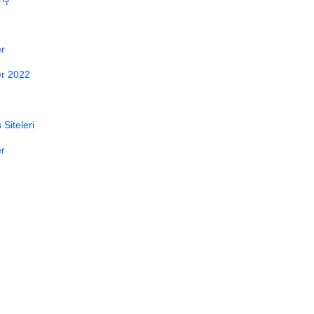
r
er 2022
Siteleri
r