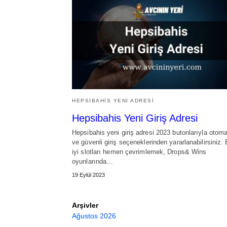
HEPSIBAHIS YENI ADRESI
Hepsibahis Yeni Giriş Adresi
Hepsibahis yeni giriş adresi 2023 butonlarıyla otoma
ve güvenli giriş seçeneklerinden yararlanabilirsiniz.
iyi slotları hemen çevrimlemek, Drops& Wins
oyunlarında…
19 Eylül 2023
Arşivler
Ağustos 2026