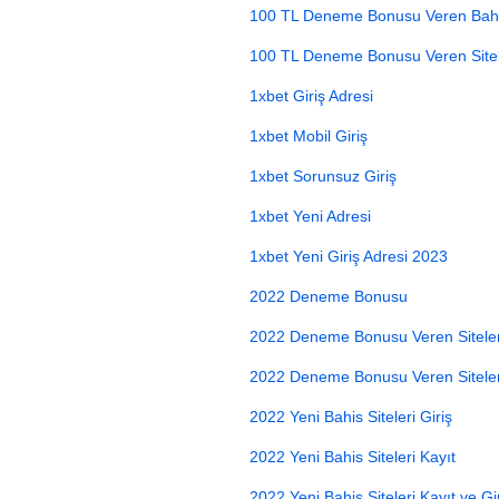
100 TL Deneme Bonusu Veren Bahis
100 TL Deneme Bonusu Veren Site
1xbet Giriş Adresi
1xbet Mobil Giriş
1xbet Sorunsuz Giriş
1xbet Yeni Adresi
1xbet Yeni Giriş Adresi 2023
2022 Deneme Bonusu
2022 Deneme Bonusu Veren Sitele
2022 Deneme Bonusu Veren Siteler
2022 Yeni Bahis Siteleri Giriş
2022 Yeni Bahis Siteleri Kayıt
2022 Yeni Bahis Siteleri Kayıt ve Gi