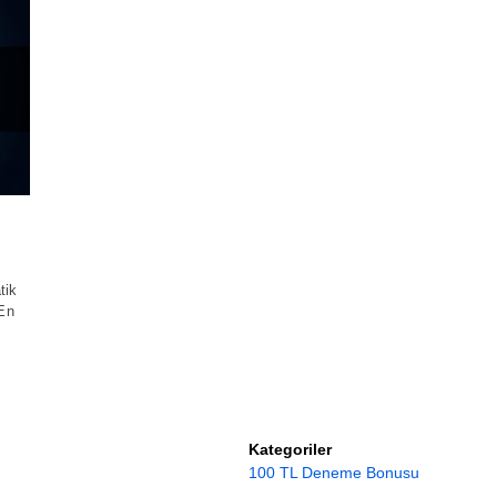
tik
 En
Kategoriler
100 TL Deneme Bonusu