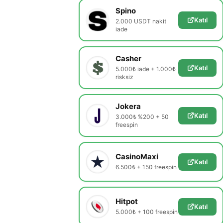
Spino
Katıl
2.000 USDT nakit
iade
Casher
Katıl
5.000₺ iade + 1.000₺
risksiz
Jokera
Katıl
3.000₺ %200 + 50
freespin
CasinoMaxi
Katıl
6.500₺ + 150 freespin
Hitpot
Katıl
5.000₺ + 100 freespin