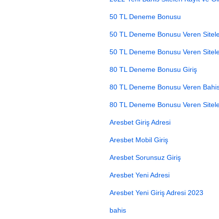
50 TL Deneme Bonusu
50 TL Deneme Bonusu Veren Sitele
50 TL Deneme Bonusu Veren Sitel
80 TL Deneme Bonusu Giriş
80 TL Deneme Bonusu Veren Bahis 
80 TL Deneme Bonusu Veren Sitele
Aresbet Giriş Adresi
Aresbet Mobil Giriş
Aresbet Sorunsuz Giriş
Aresbet Yeni Adresi
Aresbet Yeni Giriş Adresi 2023
bahis