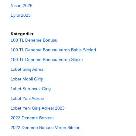
Nisan 2026
Eylül 2023
Kategoriler
100 TL Deneme Bonusu
100 TL Deneme Bonusu Veren Bahis Siteleri
100 TL Deneme Bonusu Veren Siteler
1xbet Giriş Adresi
1xbet Mobil Giriş
1xbet Sorunsuz Giriş
1xbet Yeni Adresi
1xbet Yeni Giriş Adresi 2023
2022 Deneme Bonusu
2022 Deneme Bonusu Veren Siteler