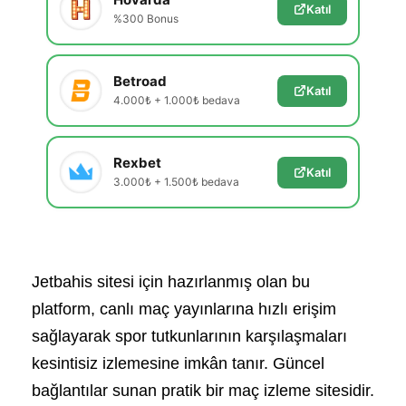
Katıl
%300 Bonus
Betroad
Katıl
4.000₺ + 1.000₺ bedava
Rexbet
Katıl
3.000₺ + 1.500₺ bedava
Jetbahis sitesi için hazırlanmış olan bu
platform, canlı maç yayınlarına hızlı erişim
sağlayarak spor tutkunlarının karşılaşmaları
kesintisiz izlemesine imkân tanır. Güncel
bağlantılar sunan pratik bir maç izleme sitesidir.