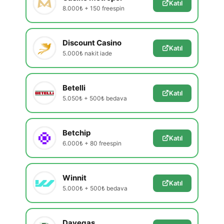
Katıl
8.000₺ + 150 freespin
Discount Casino
Katıl
5.000₺ nakit iade
Betelli
Katıl
5.050₺ + 500₺ bedava
Betchip
Katıl
6.000₺ + 80 freespin
Winnit
Katıl
5.000₺ + 500₺ bedava
Davegas