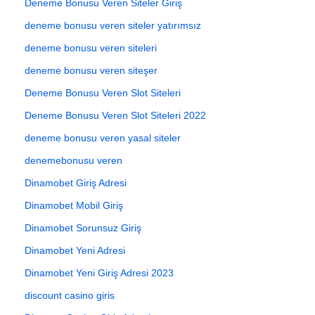
Deneme Bonusu Veren Siteler Giriş
deneme bonusu veren siteler yatırımsız
deneme bonusu veren siteleri
deneme bonusu veren siteşer
Deneme Bonusu Veren Slot Siteleri
Deneme Bonusu Veren Slot Siteleri 2022
deneme bonusu veren yasal siteler
denemebonusu veren
Dinamobet Giriş Adresi
Dinamobet Mobil Giriş
Dinamobet Sorunsuz Giriş
Dinamobet Yeni Adresi
Dinamobet Yeni Giriş Adresi 2023
discount casino giris