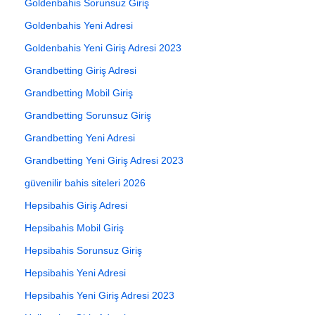
Goldenbahis Sorunsuz Giriş
Goldenbahis Yeni Adresi
Goldenbahis Yeni Giriş Adresi 2023
Grandbetting Giriş Adresi
Grandbetting Mobil Giriş
Grandbetting Sorunsuz Giriş
Grandbetting Yeni Adresi
Grandbetting Yeni Giriş Adresi 2023
güvenilir bahis siteleri 2026
Hepsibahis Giriş Adresi
Hepsibahis Mobil Giriş
Hepsibahis Sorunsuz Giriş
Hepsibahis Yeni Adresi
Hepsibahis Yeni Giriş Adresi 2023