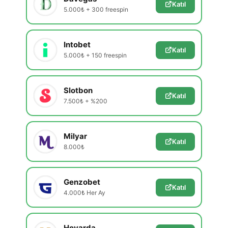
Katıl
5.000₺ + 300 freespin
Intobet
Katıl
5.000₺ + 150 freespin
Slotbon
Katıl
7.500₺ + %200
Milyar
Katıl
8.000₺
Genzobet
Katıl
4.000₺ Her Ay
Hovarda