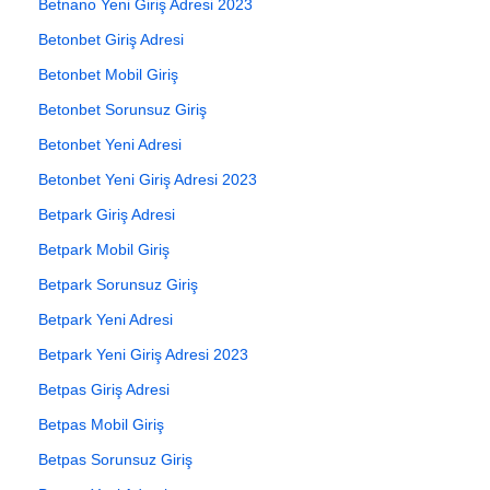
Betnano Yeni Giriş Adresi 2023
Betonbet Giriş Adresi
Betonbet Mobil Giriş
Betonbet Sorunsuz Giriş
Betonbet Yeni Adresi
Betonbet Yeni Giriş Adresi 2023
Betpark Giriş Adresi
Betpark Mobil Giriş
Betpark Sorunsuz Giriş
Betpark Yeni Adresi
Betpark Yeni Giriş Adresi 2023
Betpas Giriş Adresi
Betpas Mobil Giriş
Betpas Sorunsuz Giriş