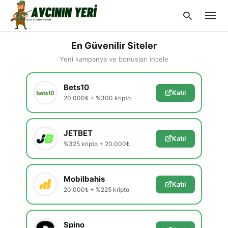
En Güvenilir Siteler
Yeni kampanya ve bonusları incele
Type
Bets10
your
Katıl
searc
20.000₺ + %300 kripto
query
and
hit
enter:
JETBET
Katıl
%325 kripto + 20.000₺
Mobilbahis
Katıl
20.000₺ + %225 kripto
Spino