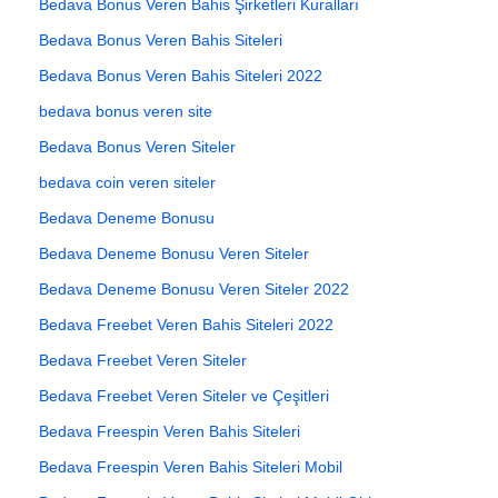
Bedava Bonus Veren Bahis Şirketleri Kuralları
Bedava Bonus Veren Bahis Siteleri
Bedava Bonus Veren Bahis Siteleri 2022
bedava bonus veren site
Bedava Bonus Veren Siteler
bedava coin veren siteler
Bedava Deneme Bonusu
Bedava Deneme Bonusu Veren Siteler
Bedava Deneme Bonusu Veren Siteler 2022
Bedava Freebet Veren Bahis Siteleri 2022
Bedava Freebet Veren Siteler
Bedava Freebet Veren Siteler ve Çeşitleri
Bedava Freespin Veren Bahis Siteleri
Bedava Freespin Veren Bahis Siteleri Mobil