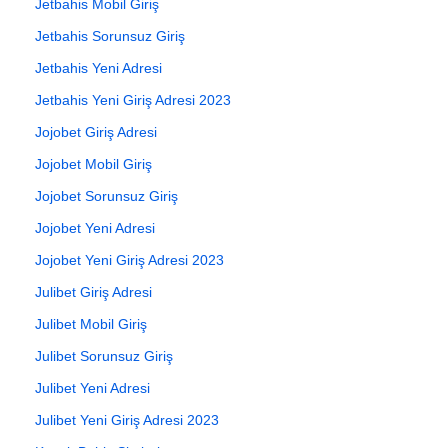
Jetbahis Mobil Giriş
Jetbahis Sorunsuz Giriş
Jetbahis Yeni Adresi
Jetbahis Yeni Giriş Adresi 2023
Jojobet Giriş Adresi
Jojobet Mobil Giriş
Jojobet Sorunsuz Giriş
Jojobet Yeni Adresi
Jojobet Yeni Giriş Adresi 2023
Julibet Giriş Adresi
Julibet Mobil Giriş
Julibet Sorunsuz Giriş
Julibet Yeni Adresi
Julibet Yeni Giriş Adresi 2023