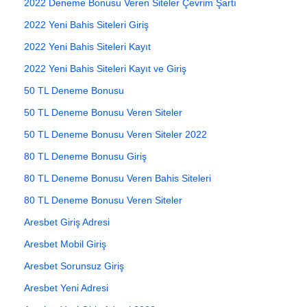
2022 Deneme Bonusu Veren Siteler Çevrim Şartı
2022 Yeni Bahis Siteleri Giriş
2022 Yeni Bahis Siteleri Kayıt
2022 Yeni Bahis Siteleri Kayıt ve Giriş
50 TL Deneme Bonusu
50 TL Deneme Bonusu Veren Siteler
50 TL Deneme Bonusu Veren Siteler 2022
80 TL Deneme Bonusu Giriş
80 TL Deneme Bonusu Veren Bahis Siteleri
80 TL Deneme Bonusu Veren Siteler
Aresbet Giriş Adresi
Aresbet Mobil Giriş
Aresbet Sorunsuz Giriş
Aresbet Yeni Adresi