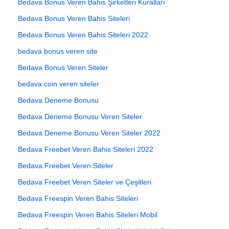
Bedava Bonus Veren Bahis Şirketleri Kuralları
Bedava Bonus Veren Bahis Siteleri
Bedava Bonus Veren Bahis Siteleri 2022
bedava bonus veren site
Bedava Bonus Veren Siteler
bedava coin veren siteler
Bedava Deneme Bonusu
Bedava Deneme Bonusu Veren Siteler
Bedava Deneme Bonusu Veren Siteler 2022
Bedava Freebet Veren Bahis Siteleri 2022
Bedava Freebet Veren Siteler
Bedava Freebet Veren Siteler ve Çeşitleri
Bedava Freespin Veren Bahis Siteleri
Bedava Freespin Veren Bahis Siteleri Mobil