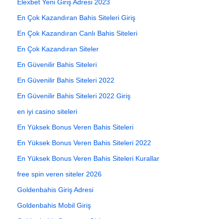
Elexbet Yeni Giriş Adresi 2023
En Çok Kazandıran Bahis Siteleri Giriş
En Çok Kazandıran Canlı Bahis Siteleri
En Çok Kazandıran Siteler
En Güvenilir Bahis Siteleri
En Güvenilir Bahis Siteleri 2022
En Güvenilir Bahis Siteleri 2022 Giriş
en iyi casino siteleri
En Yüksek Bonus Veren Bahis Siteleri
En Yüksek Bonus Veren Bahis Siteleri 2022
En Yüksek Bonus Veren Bahis Siteleri Kurallar
free spin veren siteler 2026
Goldenbahis Giriş Adresi
Goldenbahis Mobil Giriş