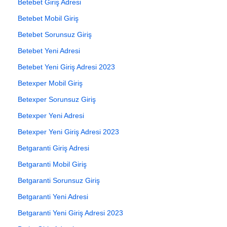
Betebet Giriş Adresi
Betebet Mobil Giriş
Betebet Sorunsuz Giriş
Betebet Yeni Adresi
Betebet Yeni Giriş Adresi 2023
Betexper Mobil Giriş
Betexper Sorunsuz Giriş
Betexper Yeni Adresi
Betexper Yeni Giriş Adresi 2023
Betgaranti Giriş Adresi
Betgaranti Mobil Giriş
Betgaranti Sorunsuz Giriş
Betgaranti Yeni Adresi
Betgaranti Yeni Giriş Adresi 2023