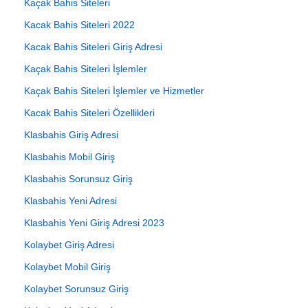
Kaçak Bahis Siteleri
Kacak Bahis Siteleri 2022
Kacak Bahis Siteleri Giriş Adresi
Kaçak Bahis Siteleri İşlemler
Kaçak Bahis Siteleri İşlemler ve Hizmetler
Kacak Bahis Siteleri Özellikleri
Klasbahis Giriş Adresi
Klasbahis Mobil Giriş
Klasbahis Sorunsuz Giriş
Klasbahis Yeni Adresi
Klasbahis Yeni Giriş Adresi 2023
Kolaybet Giriş Adresi
Kolaybet Mobil Giriş
Kolaybet Sorunsuz Giriş