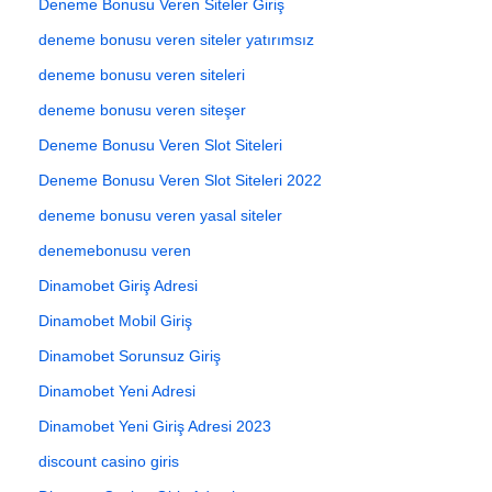
Deneme Bonusu Veren Siteler Giriş
deneme bonusu veren siteler yatırımsız
deneme bonusu veren siteleri
deneme bonusu veren siteşer
Deneme Bonusu Veren Slot Siteleri
Deneme Bonusu Veren Slot Siteleri 2022
deneme bonusu veren yasal siteler
denemebonusu veren
Dinamobet Giriş Adresi
Dinamobet Mobil Giriş
Dinamobet Sorunsuz Giriş
Dinamobet Yeni Adresi
Dinamobet Yeni Giriş Adresi 2023
discount casino giris