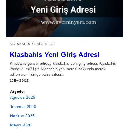
KLASBAHIS YENI ADRESI
Klasbahis Yeni Giriş Adresi
Klasbahis güncel adresi, Klasbahis yeni giriş adresi, Klasbahis
kapatıldı mı? İşte Klasbahis yeni adresi hakkında merak
edilenler… Türkçe bahis sitesi…
19 Eylül 2023
Arşivler
Ağustos 2026
Temmuz 2026
Haziran 2026
Mayıs 2026