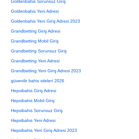
Goldenbahis Sorunsuz Giriş
Goldenbahis Yeni Adresi
Goldenbahis Yeni Giriş Adresi 2023
Grandbetting Giriş Adresi
Grandbetting Mobil Giriş
Grandbetting Sorunsuz Giriş
Grandbetting Yeni Adresi
Grandbetting Yeni Giriş Adresi 2023
güvenilir bahis siteleri 2026
Hepsibahis Giriş Adresi
Hepsibahis Mobil Giriş
Hepsibahis Sorunsuz Giriş
Hepsibahis Yeni Adresi
Hepsibahis Yeni Giriş Adresi 2023