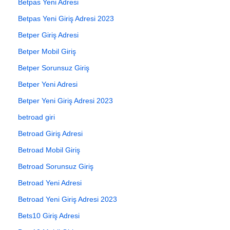
Betpas Yeni Adresi
Betpas Yeni Giriş Adresi 2023
Betper Giriş Adresi
Betper Mobil Giriş
Betper Sorunsuz Giriş
Betper Yeni Adresi
Betper Yeni Giriş Adresi 2023
betroad giri
Betroad Giriş Adresi
Betroad Mobil Giriş
Betroad Sorunsuz Giriş
Betroad Yeni Adresi
Betroad Yeni Giriş Adresi 2023
Bets10 Giriş Adresi