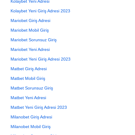
Kolaybet Yeni Adresi
Kolaybet Yeni Giriş Adresi 2023
Mariobet Giriş Adresi
Mariobet Mobil Giriş
Mariobet Sorunsuz Giriş
Mariobet Yeni Adresi
Mariobet Yeni Giriş Adresi 2023
Matbet Giriş Adresi
Matbet Mobil Giriş
Matbet Sorunsuz Giriş
Matbet Yeni Adresi
Matbet Yeni Giriş Adresi 2023
Milanobet Giriş Adresi
Milanobet Mobil Giriş