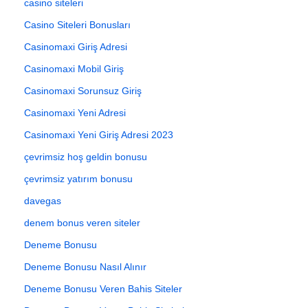
casino siteleri
Casino Siteleri Bonusları
Casinomaxi Giriş Adresi
Casinomaxi Mobil Giriş
Casinomaxi Sorunsuz Giriş
Casinomaxi Yeni Adresi
Casinomaxi Yeni Giriş Adresi 2023
çevrimsiz hoş geldin bonusu
çevrimsiz yatırım bonusu
davegas
denem bonus veren siteler
Deneme Bonusu
Deneme Bonusu Nasıl Alınır
Deneme Bonusu Veren Bahis Siteler