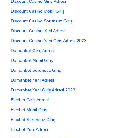
Discount Casino Giriş Adresi
Discount Casino Mobil Giriş
Discount Casino Sorunsuz Giriş
Discount Casino Yeni Adresi
Discount Casino Yeni Giriş Adresi 2023
Dumanbet Giriş Adresi
Dumanbet Mobil Giriş
Dumanbet Sorunsuz Giriş
Dumanbet Yeni Adresi
Dumanbet Yeni Giriş Adresi 2023
Elexbet Giriş Adresi
Elexbet Mobil Giriş
Elexbet Sorunsuz Giriş
Elexbet Yeni Adresi