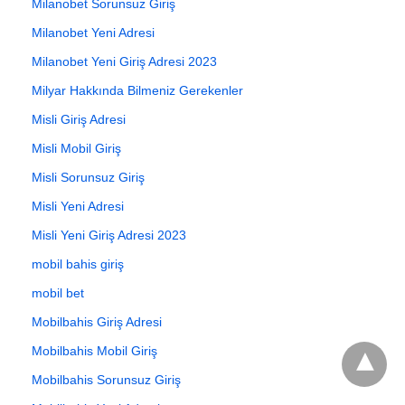
Milanobet Sorunsuz Giriş
Milanobet Yeni Adresi
Milanobet Yeni Giriş Adresi 2023
Milyar Hakkında Bilmeniz Gerekenler
Misli Giriş Adresi
Misli Mobil Giriş
Misli Sorunsuz Giriş
Misli Yeni Adresi
Misli Yeni Giriş Adresi 2023
mobil bahis giriş
mobil bet
Mobilbahis Giriş Adresi
Mobilbahis Mobil Giriş
Mobilbahis Sorunsuz Giriş