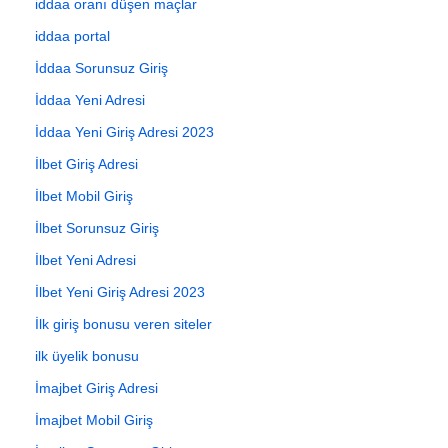
iddaa oranı düşen maçlar
iddaa portal
İddaa Sorunsuz Giriş
İddaa Yeni Adresi
İddaa Yeni Giriş Adresi 2023
İlbet Giriş Adresi
İlbet Mobil Giriş
İlbet Sorunsuz Giriş
İlbet Yeni Adresi
İlbet Yeni Giriş Adresi 2023
İlk giriş bonusu veren siteler
ilk üyelik bonusu
İmajbet Giriş Adresi
İmajbet Mobil Giriş