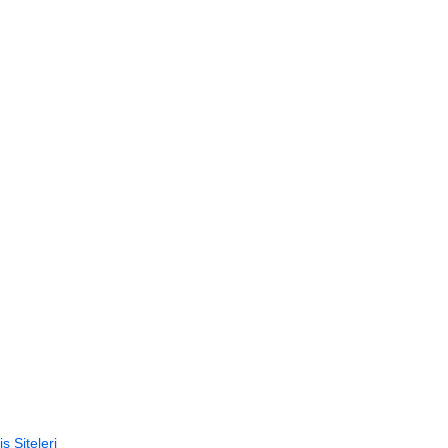
 Siteleri