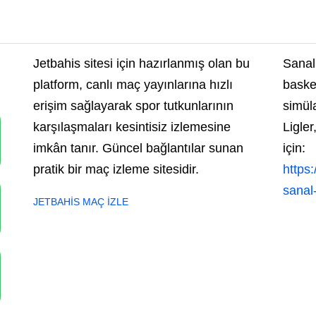
Jetbahis sitesi için hazırlanmış olan bu
Sanal
platform, canlı maç yayınlarına hızlı
basket
erişim sağlayarak spor tutkunlarının
simül
karşılaşmaları kesintisiz izlemesine
Ligle
imkân tanır. Güncel bağlantılar sunan
için:
pratik bir maç izleme sitesidir.
https
sanal
JETBAHİS MAÇ İZLE