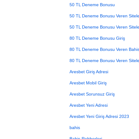
50 TL Deneme Bonusu
50 TL Deneme Bonusu Veren Sitele
50 TL Deneme Bonusu Veren Sitel
80 TL Deneme Bonusu Giriş
80 TL Deneme Bonusu Veren Bahis 
80 TL Deneme Bonusu Veren Sitele
Aresbet Giriş Adresi
Aresbet Mobil Giriş
Aresbet Sorunsuz Giriş
Aresbet Yeni Adresi
Aresbet Yeni Giriş Adresi 2023
bahis
Bahis Rehberleri