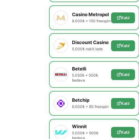
Casino Metropol
Katıl
8.000₺ + 150 freespin
Discount Casino
Katıl
5.000₺ nakit iade
Betelli
Katıl
5.050₺ + 500₺
bedava
Betchip
Katıl
6.000₺ + 80 freespin
Winnit
Katıl
5.000₺ + 500₺
bedava