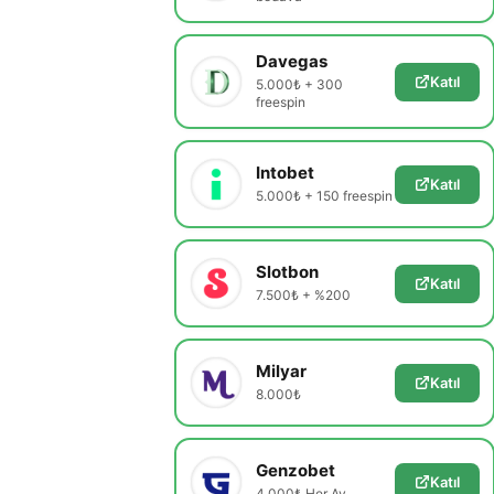
Davegas
Katıl
5.000₺ + 300
freespin
Intobet
Katıl
5.000₺ + 150 freespin
Slotbon
Katıl
7.500₺ + %200
Milyar
Katıl
8.000₺
Genzobet
Katıl
4.000₺ Her Ay