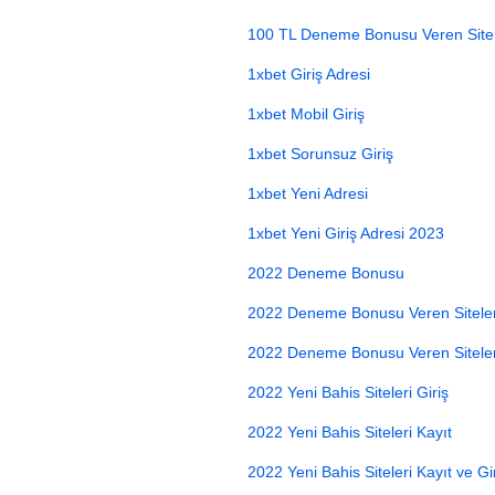
100 TL Deneme Bonusu Veren Site
1xbet Giriş Adresi
1xbet Mobil Giriş
1xbet Sorunsuz Giriş
1xbet Yeni Adresi
1xbet Yeni Giriş Adresi 2023
2022 Deneme Bonusu
2022 Deneme Bonusu Veren Sitele
2022 Deneme Bonusu Veren Siteler
2022 Yeni Bahis Siteleri Giriş
2022 Yeni Bahis Siteleri Kayıt
2022 Yeni Bahis Siteleri Kayıt ve Gi