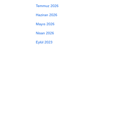
Temmuz 2026
Haziran 2026
Mayıs 2026
Nisan 2026
Eylül 2023