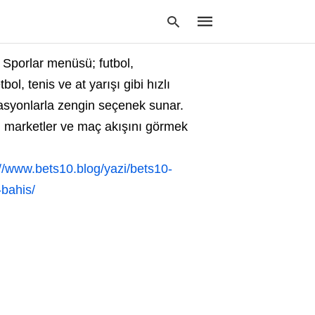
 Sporlar menüsü; futbol,
bol, tenis ve at yarışı gibi hızlı
asyonlarla zengin seçenek sunar.
Type
your
r, marketler ve maç akışını görmek
search
query
and
hit
://www.bets10.blog/yazi/bets10-
enter:
-bahis/