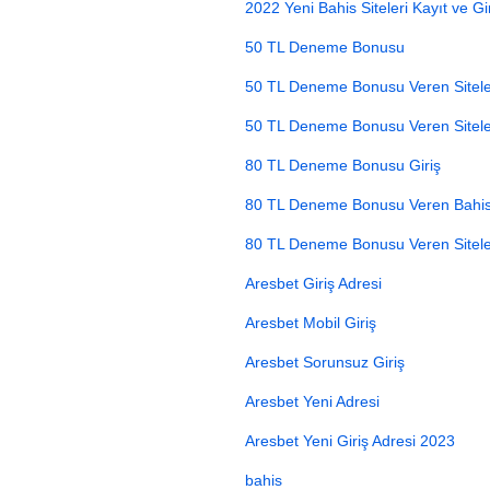
2022 Yeni Bahis Siteleri Kayıt ve Gi
50 TL Deneme Bonusu
50 TL Deneme Bonusu Veren Sitele
50 TL Deneme Bonusu Veren Sitel
80 TL Deneme Bonusu Giriş
80 TL Deneme Bonusu Veren Bahis 
80 TL Deneme Bonusu Veren Sitele
Aresbet Giriş Adresi
Aresbet Mobil Giriş
Aresbet Sorunsuz Giriş
Aresbet Yeni Adresi
Aresbet Yeni Giriş Adresi 2023
bahis