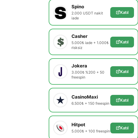
Spino
Katıl
2.000 USDT nakit
iade
Casher
Katıl
5.000₺ iade + 1.000₺
risksiz
Jokera
Katıl
3.000₺ %200 + 50
freespin
CasinoMaxi
Katıl
6.500₺ + 150 freespin
Hitpot
Katıl
5.000₺ + 100 freespin