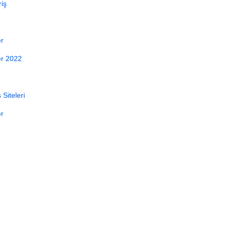
riş
r
er 2022
Siteleri
r