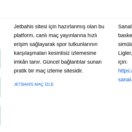
Jetbahis sitesi için hazırlanmış olan bu
Sanal
platform, canlı maç yayınlarına hızlı
basket
erişim sağlayarak spor tutkunlarının
simül
karşılaşmaları kesintisiz izlemesine
Ligle
imkân tanır. Güncel bağlantılar sunan
için:
pratik bir maç izleme sitesidir.
https
sanal
JETBAHİS MAÇ İZLE