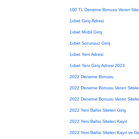
100 TL Deneme Bonusu Veren Site
1xbet Giriş Adresi
1xbet Mobil Giriş
1xbet Sorunsuz Giriş
1xbet Yeni Adresi
1xbet Yeni Giriş Adresi 2023
2022 Deneme Bonusu
2022 Deneme Bonusu Veren Sitele
2022 Deneme Bonusu Veren Siteler
2022 Yeni Bahis Siteleri Giriş
2022 Yeni Bahis Siteleri Kayıt
2022 Yeni Bahis Siteleri Kayıt ve Gi