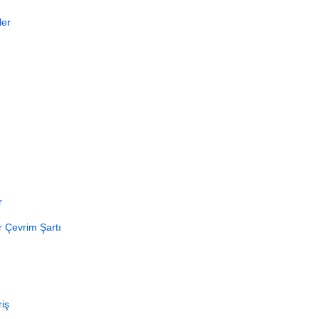
ler
r
 Çevrim Şartı
riş