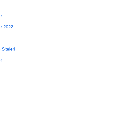
r
er 2022
Siteleri
r