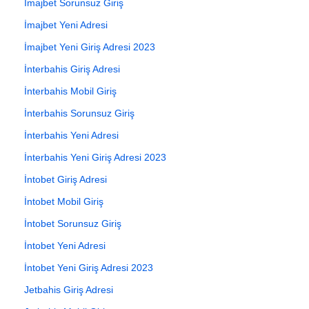
İmajbet Sorunsuz Giriş
İmajbet Yeni Adresi
İmajbet Yeni Giriş Adresi 2023
İnterbahis Giriş Adresi
İnterbahis Mobil Giriş
İnterbahis Sorunsuz Giriş
İnterbahis Yeni Adresi
İnterbahis Yeni Giriş Adresi 2023
İntobet Giriş Adresi
İntobet Mobil Giriş
İntobet Sorunsuz Giriş
İntobet Yeni Adresi
İntobet Yeni Giriş Adresi 2023
Jetbahis Giriş Adresi