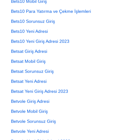
Bets10 Mobil Giriş
Bets10 Para Yatırma ve Çekme İşlemleri
Bets10 Sorunsuz Giriş
Bets10 Yeni Adresi
Bets10 Yeni Giriş Adresi 2023
Betsat Giriş Adresi
Betsat Mobil Giriş
Betsat Sorunsuz Giriş
Betsat Yeni Adresi
Betsat Yeni Giriş Adresi 2023
Betvole Giriş Adresi
Betvole Mobil Giriş
Betvole Sorunsuz Giriş
Betvole Yeni Adresi