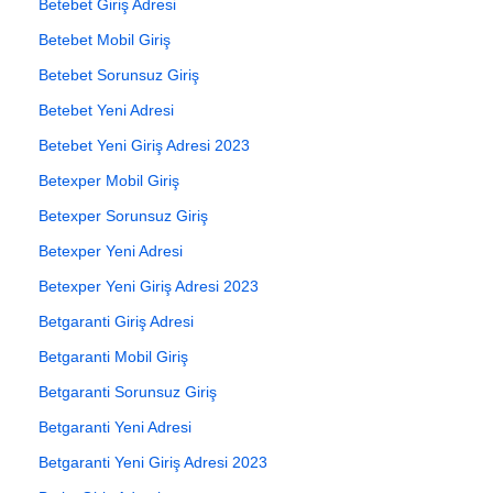
Betebet Giriş Adresi
Betebet Mobil Giriş
Betebet Sorunsuz Giriş
Betebet Yeni Adresi
Betebet Yeni Giriş Adresi 2023
Betexper Mobil Giriş
Betexper Sorunsuz Giriş
Betexper Yeni Adresi
Betexper Yeni Giriş Adresi 2023
Betgaranti Giriş Adresi
Betgaranti Mobil Giriş
Betgaranti Sorunsuz Giriş
Betgaranti Yeni Adresi
Betgaranti Yeni Giriş Adresi 2023