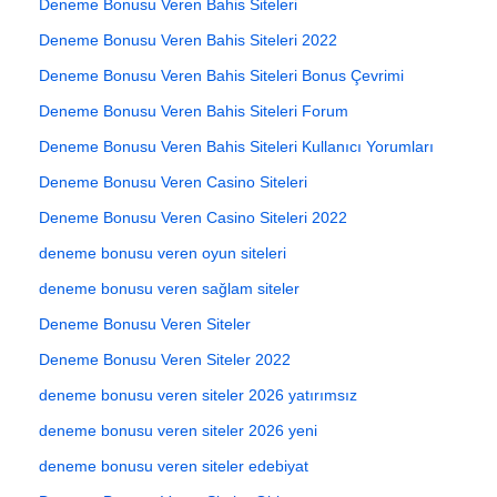
Deneme Bonusu Veren Bahis Siteleri
Deneme Bonusu Veren Bahis Siteleri 2022
Deneme Bonusu Veren Bahis Siteleri Bonus Çevrimi
Deneme Bonusu Veren Bahis Siteleri Forum
Deneme Bonusu Veren Bahis Siteleri Kullanıcı Yorumları
Deneme Bonusu Veren Casino Siteleri
Deneme Bonusu Veren Casino Siteleri 2022
deneme bonusu veren oyun siteleri
deneme bonusu veren sağlam siteler
Deneme Bonusu Veren Siteler
Deneme Bonusu Veren Siteler 2022
deneme bonusu veren siteler 2026 yatırımsız
deneme bonusu veren siteler 2026 yeni
deneme bonusu veren siteler edebiyat