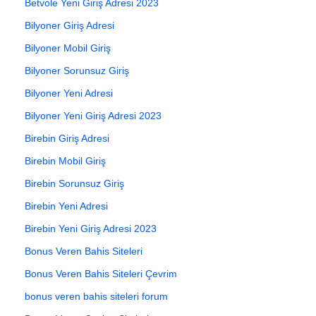
Betvole Yeni Giriş Adresi 2023
Bilyoner Giriş Adresi
Bilyoner Mobil Giriş
Bilyoner Sorunsuz Giriş
Bilyoner Yeni Adresi
Bilyoner Yeni Giriş Adresi 2023
Birebin Giriş Adresi
Birebin Mobil Giriş
Birebin Sorunsuz Giriş
Birebin Yeni Adresi
Birebin Yeni Giriş Adresi 2023
Bonus Veren Bahis Siteleri
Bonus Veren Bahis Siteleri Çevrim
bonus veren bahis siteleri forum