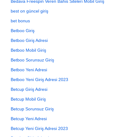
Bedava Freespin Veren Bahis Siteleri Mobil Giriş
best on güncel giriş
bet bonus
Betboo Giriş
Betboo Giriş Adresi
Betboo Mobil Giriş
Betboo Sorunsuz Giriş
Betboo Yeni Adresi
Betboo Yeni Giriş Adresi 2023
Betcup Giriş Adresi
Betcup Mobil Giriş
Betcup Sorunsuz Giriş
Betcup Yeni Adresi
Betcup Yeni Giriş Adresi 2023