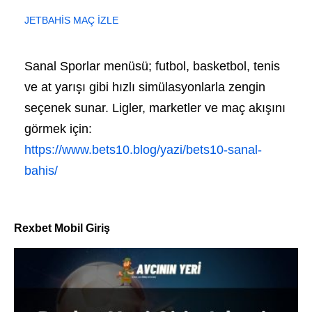
JETBAHİS MAÇ İZLE
Sanal Sporlar menüsü; futbol, basketbol, tenis
ve at yarışı gibi hızlı simülasyonlarla zengin
seçenek sunar. Ligler, marketler ve maç akışını
görmek için:
https://www.bets10.blog/yazi/bets10-sanal-
bahis/
Rexbet Mobil Giriş