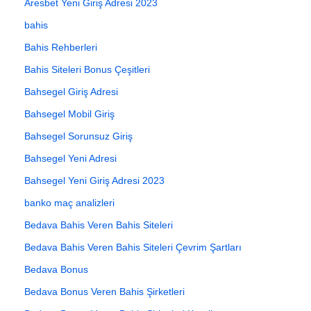
Aresbet Yeni Giriş Adresi 2023
bahis
Bahis Rehberleri
Bahis Siteleri Bonus Çeşitleri
Bahsegel Giriş Adresi
Bahsegel Mobil Giriş
Bahsegel Sorunsuz Giriş
Bahsegel Yeni Adresi
Bahsegel Yeni Giriş Adresi 2023
banko maç analizleri
Bedava Bahis Veren Bahis Siteleri
Bedava Bahis Veren Bahis Siteleri Çevrim Şartları
Bedava Bonus
Bedava Bonus Veren Bahis Şirketleri