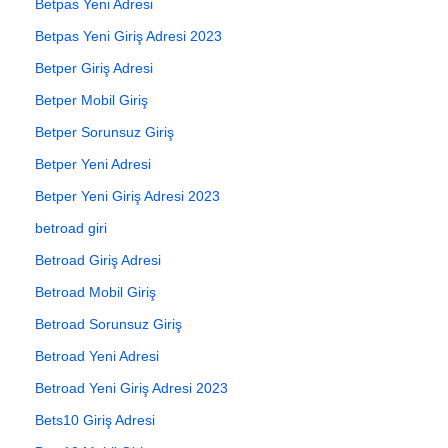
Betpas Yeni Adresi
Betpas Yeni Giriş Adresi 2023
Betper Giriş Adresi
Betper Mobil Giriş
Betper Sorunsuz Giriş
Betper Yeni Adresi
Betper Yeni Giriş Adresi 2023
betroad giri
Betroad Giriş Adresi
Betroad Mobil Giriş
Betroad Sorunsuz Giriş
Betroad Yeni Adresi
Betroad Yeni Giriş Adresi 2023
Bets10 Giriş Adresi