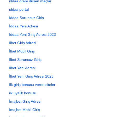
iddaa oranı düşen maçlar
iddaa portal
İddaa Sorunsuz Giriş
İddaa Yeni Adresi
İddaa Yeni Giriş Adresi 2023
İlbet Giriş Adresi
İlbet Mobil Giriş
İlbet Sorunsuz Giriş
İlbet Yeni Adresi
İlbet Yeni Giriş Adresi 2023
İlk giriş bonusu veren siteler
ilk üyelik bonusu
İmajbet Giriş Adresi
İmajbet Mobil Giriş