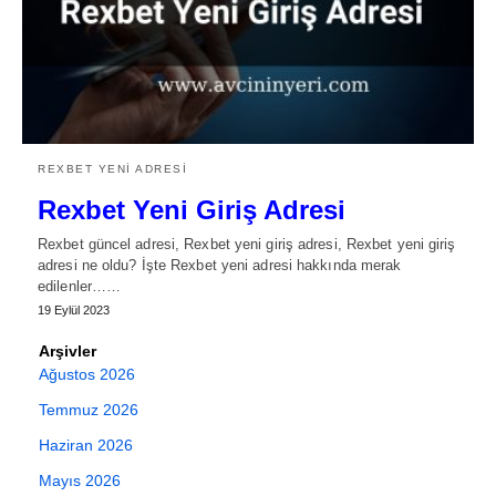
REXBET YENI ADRESI
Rexbet Yeni Giriş Adresi
Rexbet güncel adresi, Rexbet yeni giriş adresi, Rexbet yeni giriş
adresi ne oldu? İşte Rexbet yeni adresi hakkında merak
edilenler……
19 Eylül 2023
Arşivler
Ağustos 2026
Temmuz 2026
Haziran 2026
Mayıs 2026