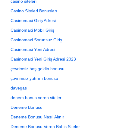
casino siteleri
Casino Siteleri Bonusları
Casinomaxi Giriş Adresi
Casinomaxi Mobil Giriş
Casinomaxi Sorunsuz Giriş
Casinomaxi Yeni Adresi
Casinomaxi Yeni Giriş Adresi 2023
çevrimsiz hoş geldin bonusu
çevrimsiz yatırım bonusu
davegas
denem bonus veren siteler
Deneme Bonusu
Deneme Bonusu Nasıl Alınır
Deneme Bonusu Veren Bahis Siteler