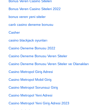
Bonus Veren Casino Siteleri
Bonus Veren Casino Siteleri 2022
bonus veren yeni siteler
canlı casino deneme bonusu
Casher
casino blackjack oyunları
Casino Deneme Bonusu 2022
Casino Deneme Bonusu Veren Siteler
Casino Deneme Bonusu Veren Siteler ve Olanakları
Casino Metropol Giriş Adresi
Casino Metropol Mobil Giriş
Casino Metropol Sorunsuz Giriş
Casino Metropol Yeni Adresi
Casino Metropol Yeni Giriş Adresi 2023