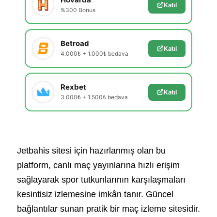
Katıl
%300 Bonus
Betroad
Katıl
4.000₺ + 1.000₺ bedava
Rexbet
Katıl
3.000₺ + 1.500₺ bedava
Jetbahis sitesi için hazırlanmış olan bu
platform, canlı maç yayınlarına hızlı erişim
sağlayarak spor tutkunlarının karşılaşmaları
kesintisiz izlemesine imkân tanır. Güncel
bağlantılar sunan pratik bir maç izleme sitesidir.