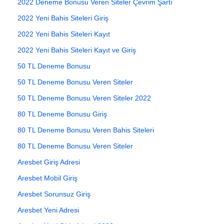
2022 Deneme Bonusu Veren Siteler Çevrim Şartı
2022 Yeni Bahis Siteleri Giriş
2022 Yeni Bahis Siteleri Kayıt
2022 Yeni Bahis Siteleri Kayıt ve Giriş
50 TL Deneme Bonusu
50 TL Deneme Bonusu Veren Siteler
50 TL Deneme Bonusu Veren Siteler 2022
80 TL Deneme Bonusu Giriş
80 TL Deneme Bonusu Veren Bahis Siteleri
80 TL Deneme Bonusu Veren Siteler
Aresbet Giriş Adresi
Aresbet Mobil Giriş
Aresbet Sorunsuz Giriş
Aresbet Yeni Adresi