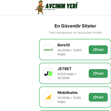
En Güvenilir Siteler
Yeni kampanya ve bonusları incele
Bets10
Katıl
20.000₺ + %300
kripto
JETBET
Katıl
%325 kripto +
20.000₺
Mobilbahis
Katıl
20.000₺ + %225
kripto