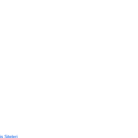
 Siteleri