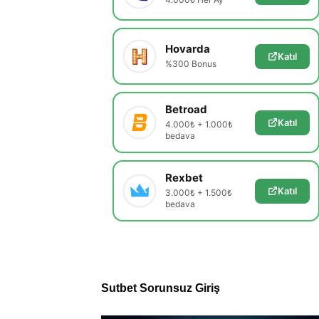
Hovarda
Katıl
%300 Bonus
Betroad
Katıl
4.000₺ + 1.000₺
bedava
Rexbet
Katıl
3.000₺ + 1.500₺
bedava
Sutbet Sorunsuz Giriş