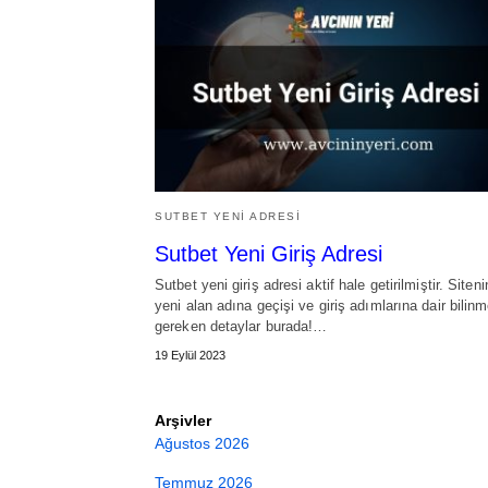
SUTBET YENI ADRESI
Sutbet Yeni Giriş Adresi
Sutbet yeni giriş adresi aktif hale getirilmiştir. Siteni
yeni alan adına geçişi ve giriş adımlarına dair bilinm
gereken detaylar burada!…
19 Eylül 2023
Arşivler
Ağustos 2026
Temmuz 2026