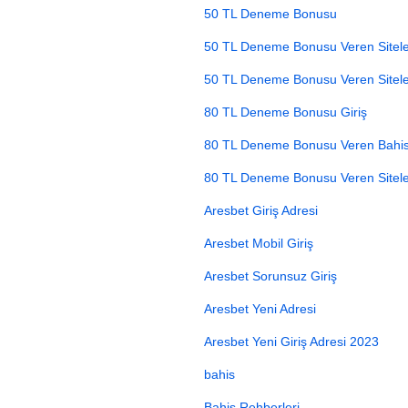
50 TL Deneme Bonusu
50 TL Deneme Bonusu Veren Sitele
50 TL Deneme Bonusu Veren Sitel
80 TL Deneme Bonusu Giriş
80 TL Deneme Bonusu Veren Bahis 
80 TL Deneme Bonusu Veren Sitele
Aresbet Giriş Adresi
Aresbet Mobil Giriş
Aresbet Sorunsuz Giriş
Aresbet Yeni Adresi
Aresbet Yeni Giriş Adresi 2023
bahis
Bahis Rehberleri