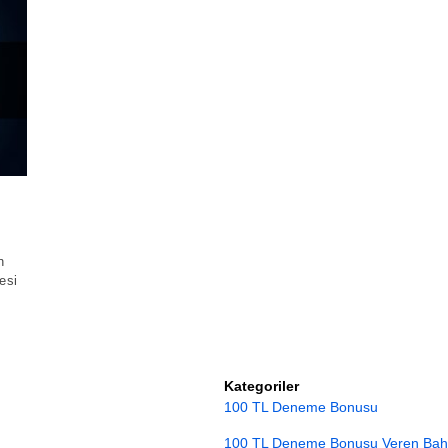
n
esi
Kategoriler
100 TL Deneme Bonusu
100 TL Deneme Bonusu Veren Bahis