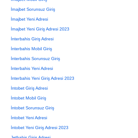
İmajbet Sorunsuz Giriş
İmajbet Yeni Adresi
İmajbet Yeni Giriş Adresi 2023
İnterbahis Giriş Adresi
İnterbahis Mobil Giriş
İnterbahis Sorunsuz Giriş
İnterbahis Yeni Adresi
İnterbahis Yeni Giriş Adresi 2023
İntobet Giriş Adresi
İntobet Mobil Giriş
İntobet Sorunsuz Giriş
İntobet Yeni Adresi
İntobet Yeni Giriş Adresi 2023
Jetbahis Giriş Adresi