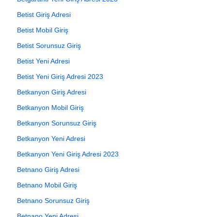
Betist Giriş Adresi
Betist Mobil Giriş
Betist Sorunsuz Giriş
Betist Yeni Adresi
Betist Yeni Giriş Adresi 2023
Betkanyon Giriş Adresi
Betkanyon Mobil Giriş
Betkanyon Sorunsuz Giriş
Betkanyon Yeni Adresi
Betkanyon Yeni Giriş Adresi 2023
Betnano Giriş Adresi
Betnano Mobil Giriş
Betnano Sorunsuz Giriş
Betnano Yeni Adresi