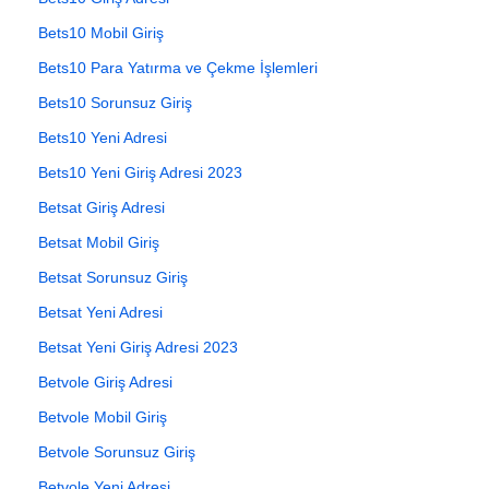
Bets10 Mobil Giriş
Bets10 Para Yatırma ve Çekme İşlemleri
Bets10 Sorunsuz Giriş
Bets10 Yeni Adresi
Bets10 Yeni Giriş Adresi 2023
Betsat Giriş Adresi
Betsat Mobil Giriş
Betsat Sorunsuz Giriş
Betsat Yeni Adresi
Betsat Yeni Giriş Adresi 2023
Betvole Giriş Adresi
Betvole Mobil Giriş
Betvole Sorunsuz Giriş
Betvole Yeni Adresi