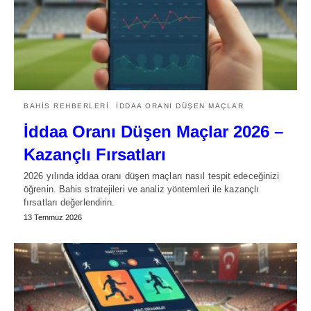
BAHIS REHBERLERI
IDDAA ORANI DÜŞEN MAÇLAR
İddaa Oranı Düşen Maçlar 2026 –
Kazançlı Fırsatları
2026 yılında iddaa oranı düşen maçları nasıl tespit edeceğinizi
öğrenin. Bahis stratejileri ve analiz yöntemleri ile kazançlı
fırsatları değerlendirin.
13 Temmuz 2026