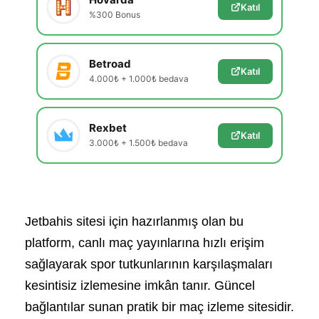
Katıl
%300 Bonus
Betroad
Katıl
4.000₺ + 1.000₺ bedava
Rexbet
Katıl
3.000₺ + 1.500₺ bedava
Jetbahis sitesi için hazırlanmış olan bu
platform, canlı maç yayınlarına hızlı erişim
sağlayarak spor tutkunlarının karşılaşmaları
kesintisiz izlemesine imkân tanır. Güncel
bağlantılar sunan pratik bir maç izleme sitesidir.