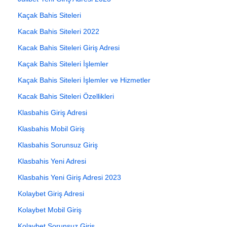
Kaçak Bahis Siteleri
Kacak Bahis Siteleri 2022
Kacak Bahis Siteleri Giriş Adresi
Kaçak Bahis Siteleri İşlemler
Kaçak Bahis Siteleri İşlemler ve Hizmetler
Kacak Bahis Siteleri Özellikleri
Klasbahis Giriş Adresi
Klasbahis Mobil Giriş
Klasbahis Sorunsuz Giriş
Klasbahis Yeni Adresi
Klasbahis Yeni Giriş Adresi 2023
Kolaybet Giriş Adresi
Kolaybet Mobil Giriş
Kolaybet Sorunsuz Giriş