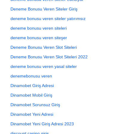
Deneme Bonusu Veren Siteler Giriş
deneme bonusu veren siteler yatırımsız
deneme bonusu veren siteleri
deneme bonusu veren siteşer
Deneme Bonusu Veren Slot Siteleri
Deneme Bonusu Veren Slot Siteleri 2022
deneme bonusu veren yasal siteler
denemebonusu veren
Dinamobet Giriş Adresi
Dinamobet Mobil Giriş
Dinamobet Sorunsuz Giriş
Dinamobet Yeni Adresi
Dinamobet Yeni Giriş Adresi 2023
discount casino giris