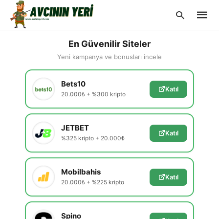
En Güvenilir Siteler
Yeni kampanya ve bonusları incele
Type
Bets10
your
Katıl
searc
20.000₺ + %300 kripto
query
and
hit
enter:
JETBET
Katıl
%325 kripto + 20.000₺
Mobilbahis
Katıl
20.000₺ + %225 kripto
Spino