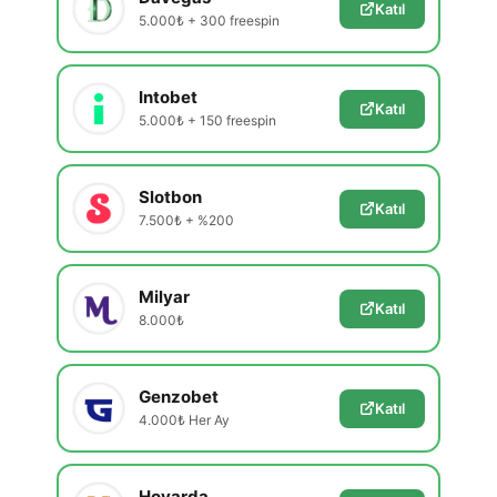
Katıl
5.000₺ + 300 freespin
Intobet
Katıl
5.000₺ + 150 freespin
Slotbon
Katıl
7.500₺ + %200
Milyar
Katıl
8.000₺
Genzobet
Katıl
4.000₺ Her Ay
Hovarda