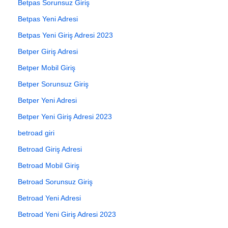
Betpas Sorunsuz Giriş
Betpas Yeni Adresi
Betpas Yeni Giriş Adresi 2023
Betper Giriş Adresi
Betper Mobil Giriş
Betper Sorunsuz Giriş
Betper Yeni Adresi
Betper Yeni Giriş Adresi 2023
betroad giri
Betroad Giriş Adresi
Betroad Mobil Giriş
Betroad Sorunsuz Giriş
Betroad Yeni Adresi
Betroad Yeni Giriş Adresi 2023