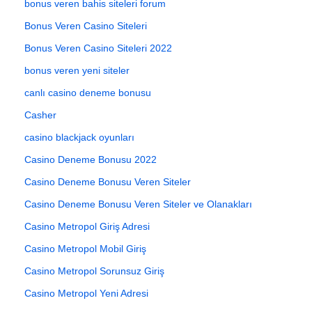
bonus veren bahis siteleri forum
Bonus Veren Casino Siteleri
Bonus Veren Casino Siteleri 2022
bonus veren yeni siteler
canlı casino deneme bonusu
Casher
casino blackjack oyunları
Casino Deneme Bonusu 2022
Casino Deneme Bonusu Veren Siteler
Casino Deneme Bonusu Veren Siteler ve Olanakları
Casino Metropol Giriş Adresi
Casino Metropol Mobil Giriş
Casino Metropol Sorunsuz Giriş
Casino Metropol Yeni Adresi