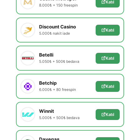
Katıl
8.000₺ + 150 freespin
Discount Casino
Katıl
5.000₺ nakit iade
Betelli
Katıl
5.050₺ + 500₺ bedava
Betchip
Katıl
6.000₺ + 80 freespin
Winnit
Katıl
5.000₺ + 500₺ bedava
Davegas