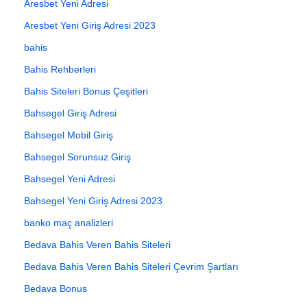
Aresbet Yeni Adresi
Aresbet Yeni Giriş Adresi 2023
bahis
Bahis Rehberleri
Bahis Siteleri Bonus Çeşitleri
Bahsegel Giriş Adresi
Bahsegel Mobil Giriş
Bahsegel Sorunsuz Giriş
Bahsegel Yeni Adresi
Bahsegel Yeni Giriş Adresi 2023
banko maç analizleri
Bedava Bahis Veren Bahis Siteleri
Bedava Bahis Veren Bahis Siteleri Çevrim Şartları
Bedava Bonus