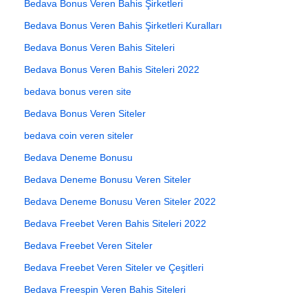
Bedava Bonus Veren Bahis Şirketleri
Bedava Bonus Veren Bahis Şirketleri Kuralları
Bedava Bonus Veren Bahis Siteleri
Bedava Bonus Veren Bahis Siteleri 2022
bedava bonus veren site
Bedava Bonus Veren Siteler
bedava coin veren siteler
Bedava Deneme Bonusu
Bedava Deneme Bonusu Veren Siteler
Bedava Deneme Bonusu Veren Siteler 2022
Bedava Freebet Veren Bahis Siteleri 2022
Bedava Freebet Veren Siteler
Bedava Freebet Veren Siteler ve Çeşitleri
Bedava Freespin Veren Bahis Siteleri