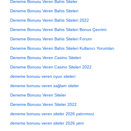
Deneme Bonusu Veren Bahis Siteler
Deneme Bonusu Veren Bahis Siteleri
Deneme Bonusu Veren Bahis Siteleri 2022
Deneme Bonusu Veren Bahis Siteleri Bonus Çevrimi
Deneme Bonusu Veren Bahis Siteleri Forum
Deneme Bonusu Veren Bahis Siteleri Kullanıcı Yorumları
Deneme Bonusu Veren Casino Siteleri
Deneme Bonusu Veren Casino Siteleri 2022
deneme bonusu veren oyun siteleri
deneme bonusu veren sağlam siteler
Deneme Bonusu Veren Siteler
Deneme Bonusu Veren Siteler 2022
deneme bonusu veren siteler 2026 yatırımsız
deneme bonusu veren siteler 2026 yeni