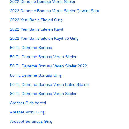
2022 Deneme Bonusu Veren Siteler
2022 Deneme Bonusu Veren Siteler Çevrim Şartı
2022 Yeni Bahis Siteleri Giriş
2022 Yeni Bahis Siteleri Kayıt
2022 Yeni Bahis Siteleri Kayıt ve Giriş
50 TL Deneme Bonusu
50 TL Deneme Bonusu Veren Siteler
50 TL Deneme Bonusu Veren Siteler 2022
80 TL Deneme Bonusu Giriş
80 TL Deneme Bonusu Veren Bahis Siteleri
80 TL Deneme Bonusu Veren Siteler
Aresbet Giriş Adresi
Aresbet Mobil Giriş
Aresbet Sorunsuz Giriş