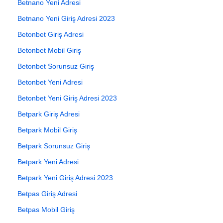
Betnano Yeni Adresi
Betnano Yeni Giriş Adresi 2023
Betonbet Giriş Adresi
Betonbet Mobil Giriş
Betonbet Sorunsuz Giriş
Betonbet Yeni Adresi
Betonbet Yeni Giriş Adresi 2023
Betpark Giriş Adresi
Betpark Mobil Giriş
Betpark Sorunsuz Giriş
Betpark Yeni Adresi
Betpark Yeni Giriş Adresi 2023
Betpas Giriş Adresi
Betpas Mobil Giriş