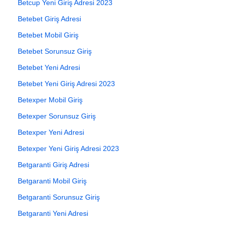
Betcup Yeni Giriş Adresi 2023
Betebet Giriş Adresi
Betebet Mobil Giriş
Betebet Sorunsuz Giriş
Betebet Yeni Adresi
Betebet Yeni Giriş Adresi 2023
Betexper Mobil Giriş
Betexper Sorunsuz Giriş
Betexper Yeni Adresi
Betexper Yeni Giriş Adresi 2023
Betgaranti Giriş Adresi
Betgaranti Mobil Giriş
Betgaranti Sorunsuz Giriş
Betgaranti Yeni Adresi