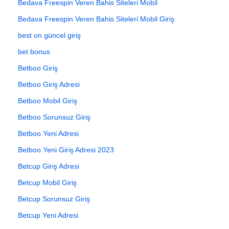
Bedava Freespin Veren Bahis Siteleri Mobil
Bedava Freespin Veren Bahis Siteleri Mobil Giriş
best on güncel giriş
bet bonus
Betboo Giriş
Betboo Giriş Adresi
Betboo Mobil Giriş
Betboo Sorunsuz Giriş
Betboo Yeni Adresi
Betboo Yeni Giriş Adresi 2023
Betcup Giriş Adresi
Betcup Mobil Giriş
Betcup Sorunsuz Giriş
Betcup Yeni Adresi