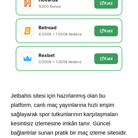
Katıl
%300 Bonus
Betroad
Katıl
4.000₺ + 1.000₺ bedava
Rexbet
Katıl
3.000₺ + 1.500₺ bedava
Jetbahis sitesi için hazırlanmış olan bu
platform, canlı maç yayınlarına hızlı erişim
sağlayarak spor tutkunlarının karşılaşmaları
kesintisiz izlemesine imkân tanır. Güncel
bağlantılar sunan pratik bir maç izleme sitesidir.