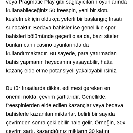
veya Pragmatic Play gibi sağlayıcıların oyunlarında
kullanabileceğiniz 50 freespin, yeni bir slotu
keşfetmek için oldukça yeterli bir başlangıç fırsatı
sunacaktır. Bedava bahisler ise genellikle spor
bahisleri bölümünde geçerli olsa da, bazı siteler
bunları canlı casino oyunlarında da
kullandırmaktadır. Bu sayede, para yatırmadan
bahis yapmanın heyecanını yaşayabilir, hatta
kazanç elde etme potansiyeli yakalayabilirsiniz.
Bu tür fırsatlarda dikkat edilmesi gereken en
önemli nokta, çevrim şartlarıdır. Genellikle,
freespinlerden elde edilen kazançlar veya bedava
bahislerle kazanılan miktarlar, belirli bir sayıda
çevrimden sonra çekilebilir hale gelir. Örneğin, 30x
çevrim şartı, kazandığınız miktarın 30 katını