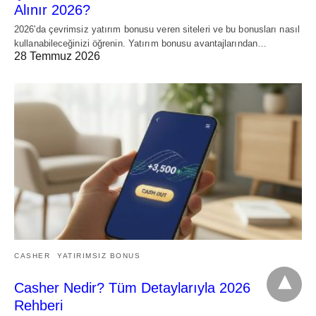
Alınır 2026?
2026'da çevrimsiz yatırım bonusu veren siteleri ve bu bonusları nasıl
kullanabileceğinizi öğrenin. Yatırım bonusu avantajlarından…
28 Temmuz 2026
CASHER
YATIRIMSIZ BONUS
Casher Nedir? Tüm Detaylarıyla 2026
Rehberi