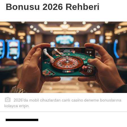
Bonusu 2026 Rehberi
2026'da mobil cihazlardan canlı casino deneme bonuslarına
kolayca erişin.