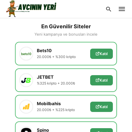
En Güvenilir Siteler
Yeni kampanya ve bonusları incele
Type
Bets10
your
Katıl
searc
20.000₺ + %300 kripto
query
and
hit
enter:
JETBET
Katıl
%325 kripto + 20.000₺
Mobilbahis
Katıl
20.000₺ + %225 kripto
Spino