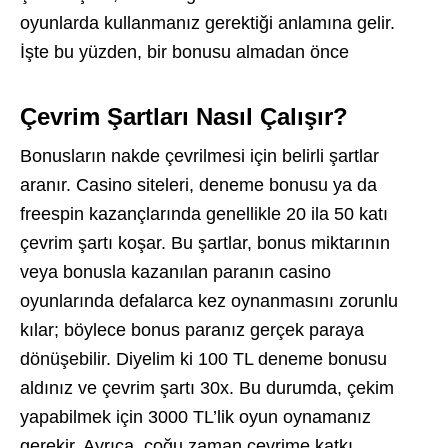
oyunlarda kullanmanız gerektiği anlamına gelir.
İşte bu yüzden, bir bonusu almadan önce
Çevrim Şartları Nasıl Çalışır?
Bonusların nakde çevrilmesi için belirli şartlar
aranır. Casino siteleri, deneme bonusu ya da
freespin kazançlarında genellikle 20 ila 50 katı
çevrim şartı koşar. Bu şartlar, bonus miktarının
veya bonusla kazanılan paranın casino
oyunlarında defalarca kez oynanmasını zorunlu
kılar; böylece bonus paranız gerçek paraya
dönüşebilir. Diyelim ki 100 TL deneme bonusu
aldınız ve çevrim şartı 30x. Bu durumda, çekim
yapabilmek için 3000 TL’lik oyun oynamanız
gerekir. Ayrıca, çoğu zaman çevrime katkı