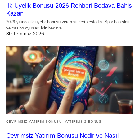
İlk Üyelik Bonusu 2026 Rehberi Bedava Bahis
Kazan
2026 yılında ilk üyelik bonusu veren siteleri keşfedin. Spor bahisleri
ve casino oyunları için bedava…
30 Temmuz 2026
ÇEVRIMSIZ YATIRIM BONUSU
YATIRIMSIZ BONUS
Çevrimsiz Yatırım Bonusu Nedir ve Nasıl