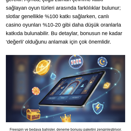
sağlayan oyun türleri arasında farklılıklar bulunur;
slotlar genellikle %100 katkı sağlarken, canlı
casino oyunları %10-20 gibi daha düşük oranlarla
katkıda bulunabilir. Bu detaylar, bonusun ne kadar
‘değerli’ olduğunu anlamak için çok önemlidir.
Freespin ve bedava bahisler, deneme bonusu paketini zenginleştiriyor.