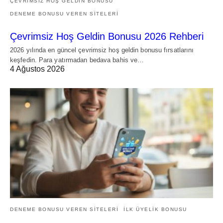
ÇEVRIMSIZ HOŞ GELDIN BONUSU
DENEME BONUSU VEREN SITELERI
Çevrimsiz Hoş Geldin Bonusu 2026 Rehberi
2026 yılında en güncel çevrimsiz hoş geldin bonusu fırsatlarını
keşfedin. Para yatırmadan bedava bahis ve…
4 Ağustos 2026
DENEME BONUSU VEREN SITELERI
ILK ÜYELIK BONUSU