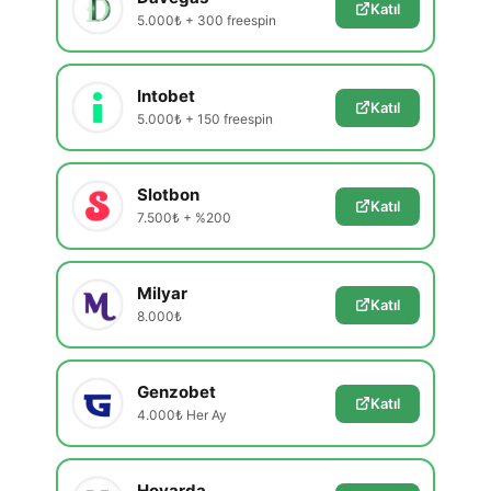
Katıl
5.000₺ + 300 freespin
Intobet
Katıl
5.000₺ + 150 freespin
Slotbon
Katıl
7.500₺ + %200
Milyar
Katıl
8.000₺
Genzobet
Katıl
4.000₺ Her Ay
Hovarda