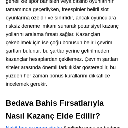
genellikle spor bahisleri veya casino oyunlarının
tamamında geçerliyken, freespinler belirli slot
oyunlarına özeldir ve sınırlıdır, ancak oyunculara
risksiz deneme imkanı sunarak potansiyel kazanç
yollarını aralama fırsatı sağlar. Kazançları
çekebilmek için ise çoğu bonusun belirli çevrim
şartları bulunur; bu şartlar yerine getirilmeden
kazançlar hesaplardan çekilemez. Çevrim şartları
siteler arasında önemli farklılıklar gösterebilir, bu
yüzden her zaman bonus kurallarını dikkatlice
incelemek gerekir.
Bedava Bahis Fırsatlarıyla
Nasıl Kazanç Elde Edilir?