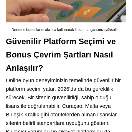
Deneme bonuslarını akıllıca kullanarak kazanma şansınızı yükseltin.
Güvenilir Platform Seçimi ve
Bonus Çevrim Şartları Nasıl
Anlaşılır?
Online oyun deneyiminizin temelinde güvenilir bir
platform seçimi yatar. 2026’da da bu gereklilik
sürecek. Bir sitenin güvenilirliği, sahip olduğu
lisans ile doğrulanabilir. Curaçao, Malta veya
Birleşik Krallık gibi otoritelerden alınan lisanslar
sitenin belirli standartlara uyduğunu gösterir.
Kullanıcı yorumları ve şikayet platformları da