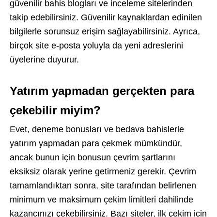
güvenilir bahis blogları ve inceleme sitelerinden
takip edebilirsiniz. Güvenilir kaynaklardan edinilen
bilgilerle sorunsuz erişim sağlayabilirsiniz. Ayrıca,
birçok site e-posta yoluyla da yeni adreslerini
üyelerine duyurur.
Yatırım yapmadan gerçekten para
çekebilir miyim?
Evet, deneme bonusları ve bedava bahislerle
yatırım yapmadan para çekmek mümkündür,
ancak bunun için bonusun çevrim şartlarını
eksiksiz olarak yerine getirmeniz gerekir. Çevrim
tamamlandıktan sonra, site tarafından belirlenen
minimum ve maksimum çekim limitleri dahilinde
kazancınızı çekebilirsiniz. Bazı siteler, ilk çekim için