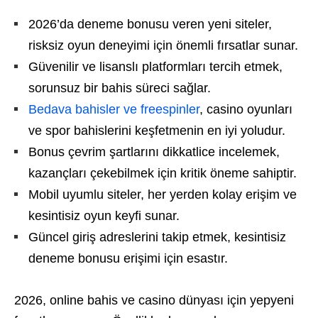
2026’da deneme bonusu veren yeni siteler,
risksiz oyun deneyimi için önemli fırsatlar sunar.
Güvenilir ve lisanslı platformları tercih etmek,
sorunsuz bir bahis süreci sağlar.
Bedava bahisler ve freespinler
, casino oyunları
ve spor bahislerini keşfetmenin en iyi yoludur.
Bonus çevrim şartlarını dikkatlice incelemek,
kazançları çekebilmek için kritik öneme sahiptir.
Mobil uyumlu siteler, her yerden kolay erişim ve
kesintisiz oyun keyfi sunar.
Güncel giriş adreslerini takip etmek, kesintisiz
deneme bonusu erişimi için esastır.
2026, online bahis ve casino dünyası için yepyeni