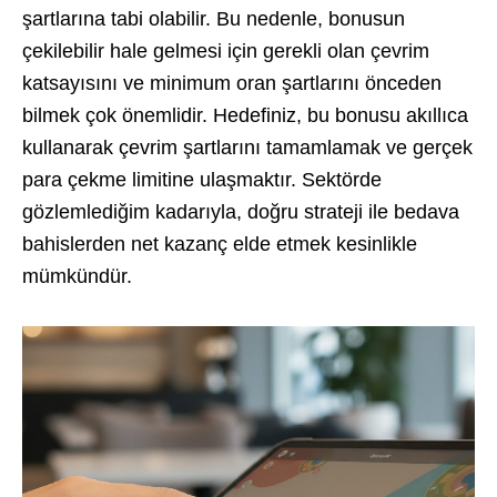
şartlarına tabi olabilir. Bu nedenle, bonusun
çekilebilir hale gelmesi için gerekli olan çevrim
katsayısını ve minimum oran şartlarını önceden
bilmek çok önemlidir. Hedefiniz, bu bonusu akıllıca
kullanarak çevrim şartlarını tamamlamak ve gerçek
para çekme limitine ulaşmaktır. Sektörde
gözlemlediğim kadarıyla, doğru strateji ile bedava
bahislerden net kazanç elde etmek kesinlikle
mümkündür.