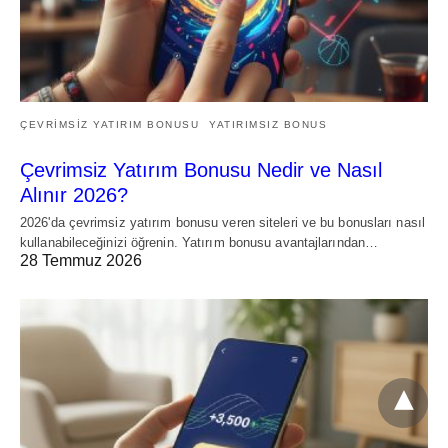
ÇEVRIMSIZ YATIRIM BONUSU
YATIRIMSIZ BONUS
Çevrimsiz Yatırım Bonusu Nedir ve Nasıl
Alınır 2026?
2026'da çevrimsiz yatırım bonusu veren siteleri ve bu bonusları nasıl
kullanabileceğinizi öğrenin. Yatırım bonusu avantajlarından…
28 Temmuz 2026