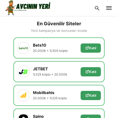
En Güvenilir Siteler
Yeni kampanya ve bonusları incele
Type
Bets10
your
Katıl
searc
20.000₺ + %300 kripto
query
and
hit
enter:
JETBET
Katıl
%325 kripto + 20.000₺
Mobilbahis
Katıl
20.000₺ + %225 kripto
Spino