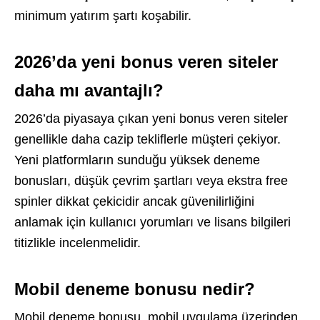
minimum yatırım şartı koşabilir.
2026’da yeni bonus veren siteler
daha mı avantajlı?
2026’da piyasaya çıkan yeni bonus veren siteler
genellikle daha cazip tekliflerle müşteri çekiyor.
Yeni platformların sunduğu yüksek deneme
bonusları, düşük çevrim şartları veya ekstra free
spinler dikkat çekicidir ancak güvenilirliğini
anlamak için kullanıcı yorumları ve lisans bilgileri
titizlikle incelenmelidir.
Mobil deneme bonusu nedir?
Mobil deneme bonusu, mobil uygulama üzerinden