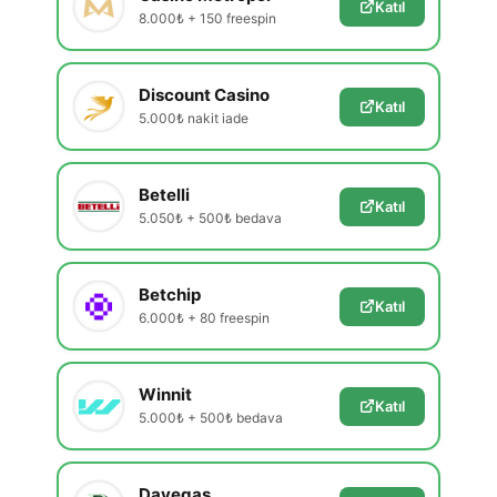
Katıl
8.000₺ + 150 freespin
Discount Casino
Katıl
5.000₺ nakit iade
Betelli
Katıl
5.050₺ + 500₺ bedava
Betchip
Katıl
6.000₺ + 80 freespin
Winnit
Katıl
5.000₺ + 500₺ bedava
Davegas