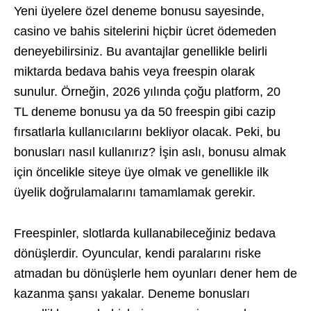
Yeni üyelere özel deneme bonusu sayesinde,
casino ve bahis sitelerini hiçbir ücret ödemeden
deneyebilirsiniz. Bu avantajlar genellikle belirli
miktarda bedava bahis veya freespin olarak
sunulur. Örneğin, 2026 yılında çoğu platform, 20
TL deneme bonusu ya da 50 freespin gibi cazip
fırsatlarla kullanıcılarını bekliyor olacak. Peki, bu
bonusları nasıl kullanırız? İşin aslı, bonusu almak
için öncelikle siteye üye olmak ve genellikle ilk
üyelik doğrulamalarını tamamlamak gerekir.
Freespinler, slotlarda kullanabileceğiniz bedava
dönüşlerdir. Oyuncular, kendi paralarını riske
atmadan bu dönüşlerle hem oyunları dener hem de
kazanma şansı yakalar. Deneme bonusları